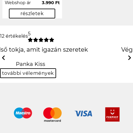
Webshop ár
3.990 Ft
részletek
5
12 értékelés
Végre egy használható
oldal
Previous
Next
Dalma Kocsis
további vélemények