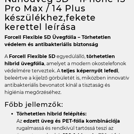
Pro Max / 14 Plus
készülékhez,fekete
kerettel
leírása
Forcell Flexible 5D Üvegfólia – Törhetetlen
védelem és antibakteriális biztonság
A
Forcell Flexible 5D
egyedülálló,
törhetetlen
hibrid üvegfólia
, amelyet a modern okostelefonok
védelmére terveztek. A
teljes képernyőt lefedi
,
beleértve a kijelző görbületét is, miközben innovatív
antibakteriális bevonatot kínál a tisztaság és
higiénia megőrzéséhez.
Főbb jellemzők:
Törhetetlen hibrid felépítés:
Az
edzett üveg és PET-fólia kombinációja
rugalmassá és rendkívül tartóssá teszi az