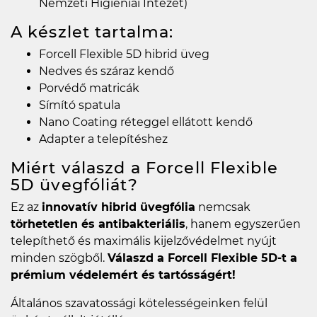
Nemzeti Higiéniai Intézet)
A készlet tartalma:
Forcell Flexible 5D hibrid üveg
Nedves és száraz kendő
Porvédő matricák
Símító spatula
Nano Coating réteggel ellátott kendő
Adapter a telepítéshez
Miért válaszd a Forcell Flexible
5D üvegfóliát?
Ez az
innovatív hibrid üvegfólia
nemcsak
törhetetlen és antibakteriális
, hanem egyszerűen
telepíthető és maximális kijelzővédelmet nyújt
minden szögből.
Válaszd a Forcell Flexible 5D-t a
prémium védelemért és tartósságért!
Általános szavatossági kötelességeinken felül