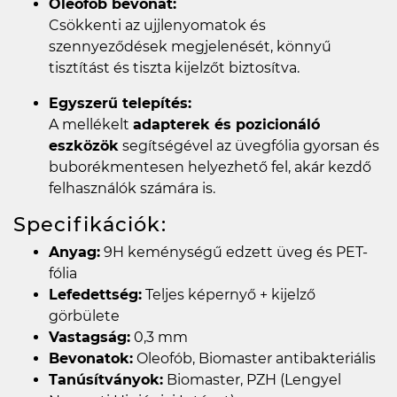
Oleofób bevonat:
Csökkenti az ujjlenyomatok és
szennyeződések megjelenését, könnyű
tisztítást és tiszta kijelzőt biztosítva.
Egyszerű telepítés:
A mellékelt
adapterek és pozicionáló
eszközök
segítségével az üvegfólia gyorsan és
buborékmentesen helyezhető fel, akár kezdő
felhasználók számára is.
Specifikációk:
Anyag:
9H keménységű edzett üveg és PET-
fólia
Lefedettség:
Teljes képernyő + kijelző
görbülete
Vastagság:
0,3 mm
Bevonatok:
Oleofób, Biomaster antibakteriális
Tanúsítványok:
Biomaster, PZH (Lengyel