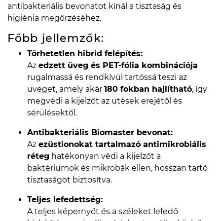
antibakteriális bevonatot kínál a tisztaság és
higiénia megőrzéséhez.
Főbb jellemzők:
Törhetetlen hibrid felépítés:
Az
edzett üveg és PET-fólia kombinációja
rugalmassá és rendkívül tartóssá teszi az
üveget, amely akár
180 fokban hajlítható
, így
megvédi a kijelzőt az ütések erejétől és
sérülésektől.
Antibakteriális Biomaster bevonat:
Az
ezüstionokat tartalmazó antimikrobiális
réteg
hatékonyan védi a kijelzőt a
baktériumok és mikrobák ellen, hosszan tartó
tisztaságot biztosítva.
Teljes lefedettség:
A teljes képernyőt és a széleket lefedő