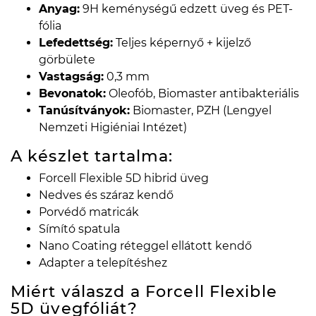
Anyag:
9H keménységű edzett üveg és PET-
fólia
Lefedettség:
Teljes képernyő + kijelző
görbülete
Vastagság:
0,3 mm
Bevonatok:
Oleofób, Biomaster antibakteriális
Tanúsítványok:
Biomaster, PZH (Lengyel
Nemzeti Higiéniai Intézet)
A készlet tartalma:
Forcell Flexible 5D hibrid üveg
Nedves és száraz kendő
Porvédő matricák
Símító spatula
Nano Coating réteggel ellátott kendő
Adapter a telepítéshez
Miért válaszd a Forcell Flexible
5D üvegfóliát?