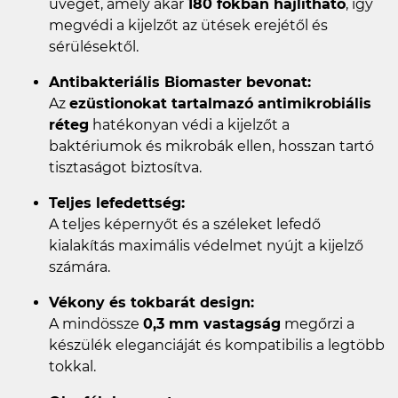
üveget, amely akár
180 fokban hajlítható
, így
megvédi a kijelzőt az ütések erejétől és
sérülésektől.
Antibakteriális Biomaster bevonat:
Az
ezüstionokat tartalmazó antimikrobiális
réteg
hatékonyan védi a kijelzőt a
baktériumok és mikrobák ellen, hosszan tartó
tisztaságot biztosítva.
Teljes lefedettség:
A teljes képernyőt és a széleket lefedő
kialakítás maximális védelmet nyújt a kijelző
számára.
Vékony és tokbarát design:
A mindössze
0,3 mm vastagság
megőrzi a
készülék eleganciáját és kompatibilis a legtöbb
tokkal.