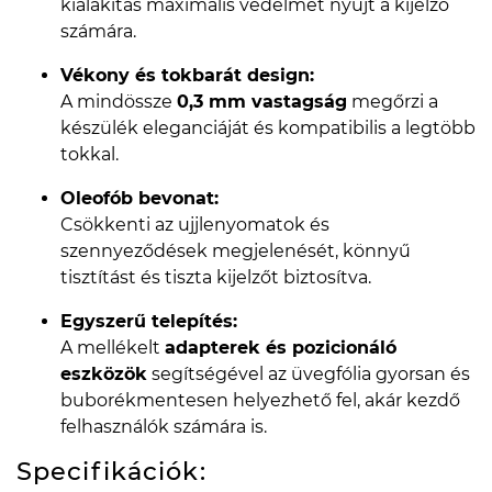
kialakítás maximális védelmet nyújt a kijelző
számára.
Vékony és tokbarát design:
A mindössze
0,3 mm vastagság
megőrzi a
készülék eleganciáját és kompatibilis a legtöbb
tokkal.
Oleofób bevonat:
Csökkenti az ujjlenyomatok és
szennyeződések megjelenését, könnyű
tisztítást és tiszta kijelzőt biztosítva.
Egyszerű telepítés:
A mellékelt
adapterek és pozicionáló
eszközök
segítségével az üvegfólia gyorsan és
buborékmentesen helyezhető fel, akár kezdő
felhasználók számára is.
Specifikációk: