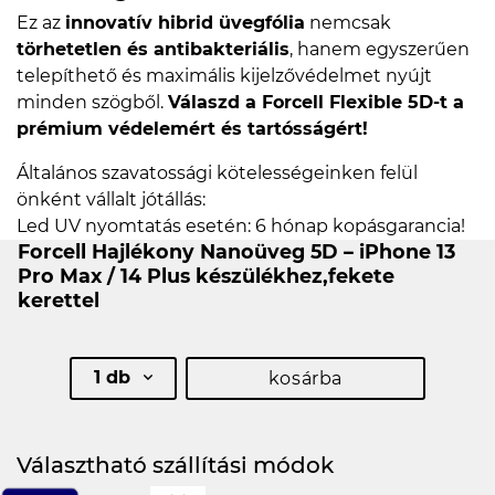
Ez az
innovatív hibrid üvegfólia
nemcsak
törhetetlen és antibakteriális
, hanem egyszerűen
telepíthető és maximális kijelzővédelmet nyújt
minden szögből.
Válaszd a Forcell Flexible 5D-t a
prémium védelemért és tartósságért!
Általános szavatossági kötelességeinken felül
önként vállalt jótállás:
Led UV nyomtatás esetén: 6 hónap kopásgarancia!
Forcell Hajlékony Nanoüveg 5D – iPhone 13
Pro Max / 14 Plus készülékhez,fekete
kerettel
1 db
kosárba
Választható szállítási módok