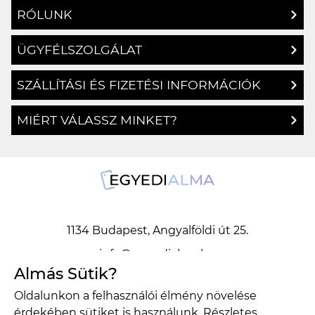
RÓLUNK
ÜGYFÉLSZOLGÁLAT
SZÁLLÍTÁSI ÉS FIZETÉSI INFORMÁCIÓK
MIÉRT VÁLASSZ MINKET?
1134 Budapest, Angyalföldi út 25.
info@egyedialma.hu
Almás Sütik?
Oldalunkon a felhasználói élmény növelése
1134 Budapest, Angyalföldi út 25.
érdekében sütiket is használunk. Részletes