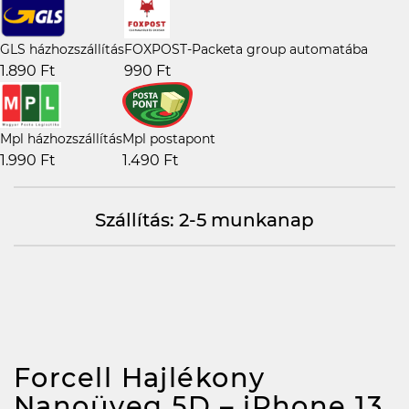
GLS házhozszállítás
FOXPOST-Packeta group automatába
1.890 Ft
990 Ft
Mpl házhozszállítás
Mpl postapont
1.990 Ft
1.490 Ft
Szállítás: 2-5 munkanap
Forcell Hajlékony
Nanoüveg 5D – iPhone 13