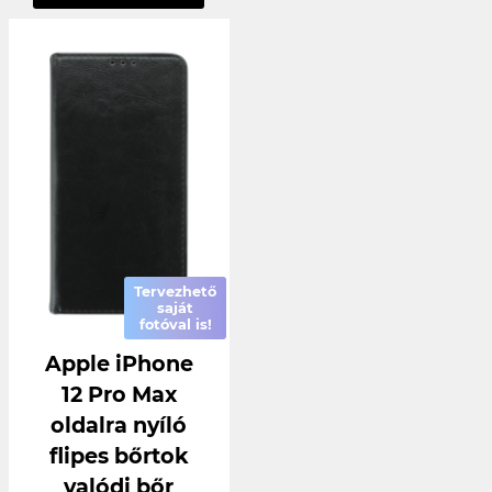
Tervezhető
saját
fotóval is!
Apple iPhone
12 Pro Max
oldalra nyíló
flipes bőrtok
valódi bőr