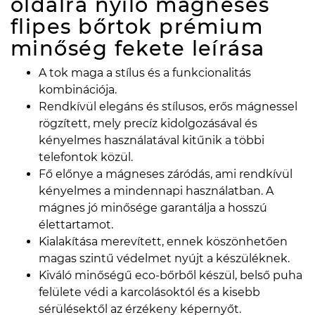
oldalra nyíló mágneses
flipes bőrtok prémium
minőség fekete
leírása
A tok maga a stílus és a funkcionalitás
kombinációja.
Rendkívül elegáns és stílusos, erős mágnessel
rögzített, mely precíz kidolgozásával és
kényelmes használatával kitűnik a többi
telefontok közül.
Fő előnye a mágneses záródás, ami rendkívül
kényelmes a mindennapi használatban. A
mágnes jó minősége garantálja a hosszú
élettartamot.
Kialakítása merevített, ennek köszönhetően
magas szintű védelmet nyújt a készüléknek.
Kiváló minőségű eco-bőrből készül, belső puha
felülete védi a karcolásoktól és a kisebb
sérülésektől az érzékeny képernyőt.