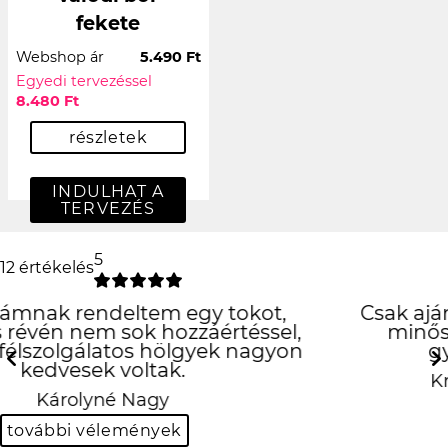
fekete
Webshop ár
5.490 Ft
Egyedi tervezéssel
8.480 Ft
részletek
INDULHAT A
TERVEZÉS
5
12 értékelés
Csak ajánlani tudom! Precíz munka, jó
minőségű tok! És mindez szuper
gyorsan! Köszönöm!!! ❤️
Previous
N
Krisztina Kovácsné Mihalik
további vélemények