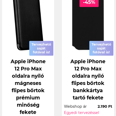
-45%
Tervezhető
Tervezhető
saját
saját
fotóval is!
fotóval is!
Apple iPhone
Apple iPhone
12 Pro Max
12 Pro Max
oldalra nyíló
oldalra nyíló
mágneses
flipes bőrtok
flipes bőrtok
bankkártya
prémium
tartó fekete
minőség
Webshop ár
2.190 Ft
fekete
Egyedi tervezéssel