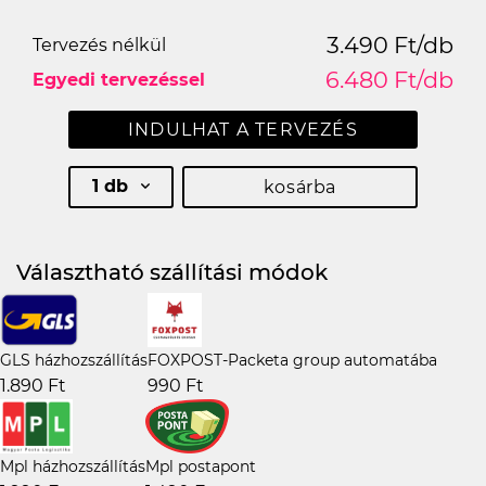
3.490 Ft/db
Tervezés nélkül
6.480 Ft/db
Egyedi tervezéssel
INDULHAT A TERVEZÉS
1 db
kosárba
Választható szállítási módok
GLS házhozszállítás
FOXPOST-Packeta group automatába
1.890 Ft
990 Ft
Mpl házhozszállítás
Mpl postapont