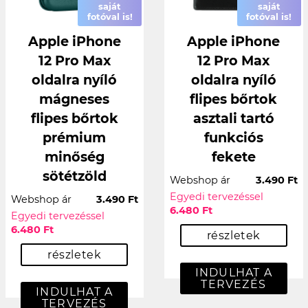
saját
saját
fotóval is!
fotóval is!
Apple iPhone
Apple iPhone
12 Pro Max
12 Pro Max
oldalra nyíló
oldalra nyíló
mágneses
flipes bőrtok
flipes bőrtok
asztali tartó
prémium
funkciós
minőség
fekete
sötétzöld
Webshop ár
3.490 Ft
Egyedi tervezéssel
Webshop ár
3.490 Ft
6.480 Ft
Egyedi tervezéssel
6.480 Ft
részletek
részletek
INDULHAT A
TERVEZÉS
INDULHAT A
TERVEZÉS