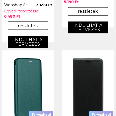
5.190 Ft
Webshop ár
3.490 Ft
Egyedi tervezéssel
részletek
6.480 Ft
INDULHAT A
részletek
TERVEZÉS
INDULHAT A
TERVEZÉS
Tervezhető
Tervezhető