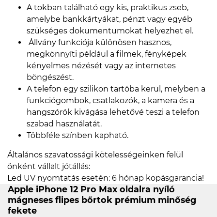
A tokban található egy kis, praktikus zseb,
amelybe bankkártyákat, pénzt vagy egyéb
szükséges dokumentumokat helyezhet el.
Állvány funkciója különösen hasznos,
megkönnyíti például a filmek, fényképek
kényelmes nézését vagy az internetes
böngészést.
A telefon egy szilikon tartóba kerül, melyben a
funkciógombok, csatlakozók, a kamera és a
hangszórók kivágása lehetővé teszi a telefon
szabad használatát.
Többféle színben kapható.
Általános szavatossági kötelességeinken felül
önként vállalt jótállás:
Led UV nyomtatás esetén: 6 hónap kopásgarancia!
Apple iPhone 12 Pro Max oldalra nyíló
mágneses flipes bőrtok prémium minőség
fekete