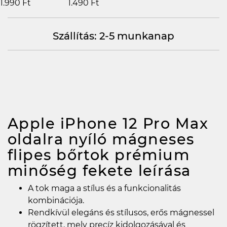
1.990 Ft
1.490 Ft
Szállítás: 2-5 munkanap
Apple iPhone 12 Pro Max
oldalra nyíló mágneses
flipes bőrtok prémium
minőség fekete
leírása
A tok maga a stílus és a funkcionalitás
kombinációja.
Rendkívül elegáns és stílusos, erős mágnessel
rögzített, mely precíz kidolgozásával és