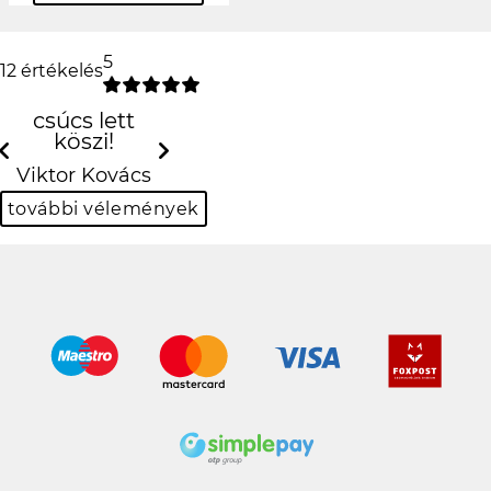
5
12 értékelés
csúcs lett köszi!
Viktor Kovács
Previous
N
további vélemények