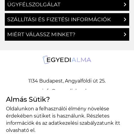
RÓLUNK
ÜGYFÉLSZOLGÁLAT
SZÁLLÍTÁSI ÉS FIZETÉSI INFORMÁCIÓK
MIÉRT VÁLASSZ MINKET?
1134 Budapest, Angyalföldi út 25.
Almás Sütik?
info@egyedialma.hu
Oldalunkon a felhasználói élmény növelése
érdekében sütiket is használunk. Részletes
1134 Budapest, Angyalföldi út 25.
információk és az adatkezelési szabályzatunk
itt
olvasható el.
info@egyedialma.hu