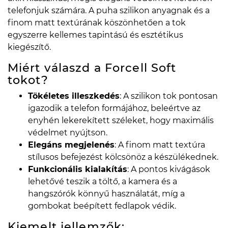
telefonjuk számára. A puha szilikon anyagnak és a
finom matt textúrának köszönhetően a tok
egyszerre kellemes tapintású és esztétikus
kiegészítő.
Miért válaszd a Forcell Soft
tokot?
Tökéletes illeszkedés
: A szilikon tok pontosan
igazodik a telefon formájához, beleértve az
enyhén lekerekített széleket, hogy maximális
védelmet nyújtson.
Elegáns megjelenés
: A finom matt textúra
stílusos befejezést kölcsönöz a készülékednek.
Funkcionális kialakítás
: A pontos kivágások
lehetővé teszik a töltő, a kamera és a
hangszórók könnyű használatát, míg a
gombokat beépített fedlapok védik.
Kiemelt jellemzők: