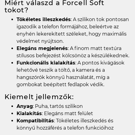
Miért válaszd a Forcell Soft
tokot?
Tökéletes illeszkedés
: A szilikon tok pontosan
igazodik a telefon formájához, beleértve az
enyhén lekerekített széleket, hogy maximális
védelmet nyújtson.
Elegáns megjelenés
: A finom matt textúra
stílusos befejezést kölcsönöz a készülékednek.
Funkcionális kialakítás
: A pontos kivágások
lehetővé teszik a töltő, a kamera és a
hangszórók könnyű használatát, míg a
gombokat beépített fedlapok védik.
Kiemelt jellemzők:
Anyag
: Puha, tartós szilikon
Kialakítás
: Elegáns matt felület
Kompatibilitás
: Tökéletes illeszkedés és
könnyű hozzáférés a telefon funkcióihoz