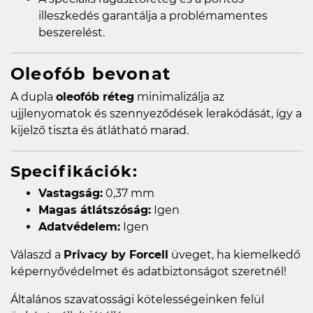
illeszkedés garantálja a problémamentes
beszerelést.
Oleofób bevonat
A dupla
oleofób réteg
minimalizálja az
ujjlenyomatok és szennyeződések lerakódását, így a
kijelző tiszta és átlátható marad.
Specifikációk:
Vastagság:
0,37 mm
Magas átlátszóság:
Igen
Adatvédelem:
Igen
Válaszd a
Privacy by Forcell
üveget, ha kiemelkedő
képernyővédelmet és adatbiztonságot szeretnél!
Általános szavatossági kötelességeinken felül