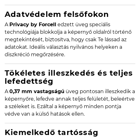
Adatvédelem felsőfokon
A
Privacy by Forcell
edzett üveg speciális
technológiája blokkolja a képernyő oldalról történő
megtekintését, biztosítva, hogy csak Te lássad az
adatokat. Ideális választás nyilvános helyeken a
diszkréció megőrzésére.
Tökéletes illeszkedés és teljes
lefedettség
A
0,37 mm vastagságú
üveg pontosan illeszkedik a
képernyőre, lefedve annak teljes felületét, beleértve
a széleket is. Ezáltal a képernyő minden pontja
védve van a külső hatások ellen.
Kiemelkedő tartósság