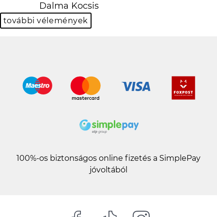
Previous
N
Dalma Kocsis
további vélemények
100%-os biztonságos online fizetés a SimplePay
jóvoltából