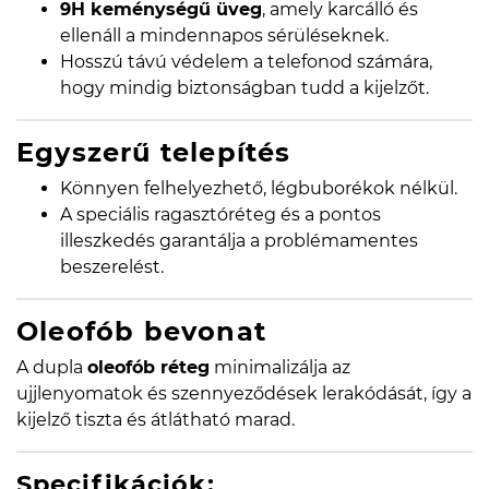
9H keménységű üveg
, amely karcálló és
ellenáll a mindennapos sérüléseknek.
Hosszú távú védelem a telefonod számára,
hogy mindig biztonságban tudd a kijelzőt.
Egyszerű telepítés
Könnyen felhelyezhető, légbuborékok nélkül.
A speciális ragasztóréteg és a pontos
illeszkedés garantálja a problémamentes
beszerelést.
Oleofób bevonat
A dupla
oleofób réteg
minimalizálja az
ujjlenyomatok és szennyeződések lerakódását, így a
kijelző tiszta és átlátható marad.
Specifikációk: