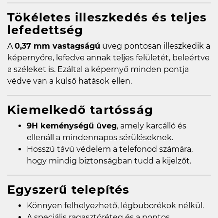
Tökéletes illeszkedés és teljes
lefedettség
A
0,37 mm vastagságú
üveg pontosan illeszkedik a
képernyőre, lefedve annak teljes felületét, beleértve
a széleket is. Ezáltal a képernyő minden pontja
védve van a külső hatások ellen.
Kiemelkedő tartósság
9H keménységű üveg
, amely karcálló és
ellenáll a mindennapos sérüléseknek.
Hosszú távú védelem a telefonod számára,
hogy mindig biztonságban tudd a kijelzőt.
Egyszerű telepítés
Könnyen felhelyezhető, légbuborékok nélkül.
A speciális ragasztóréteg és a pontos