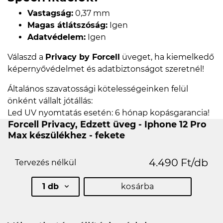
Vastagság:
0,37 mm
Magas átlátszóság:
Igen
Adatvédelem:
Igen
Válaszd a
Privacy by Forcell
üveget, ha kiemelkedő
képernyővédelmet és adatbiztonságot szeretnél!
Általános szavatossági kötelességeinken felül
önként vállalt jótállás:
Led UV nyomtatás esetén: 6 hónap kopásgarancia!
Forcell Privacy, Edzett üveg - Iphone 12 Pro
Max készülékhez - fekete
4.490 Ft/db
Tervezés nélkül
1 db
kosárba