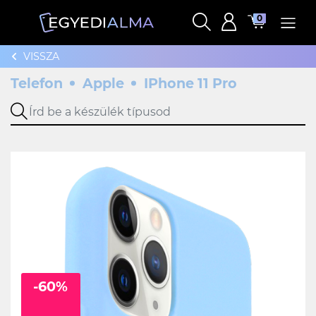
0
VISSZA
Telefon
Apple
IPhone 11 Pro
-60%