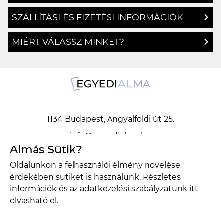
SZÁLLÍTÁSI ÉS FIZETÉSI INFORMÁCIÓK
MIÉRT VÁLASSZ MINKET?
1134 Budapest, Angyalföldi út 25.
info@egyedialma.hu
Almás Sütik?
Oldalunkon a felhasználói élmény növelése
1134 Budapest, Angyalföldi út 25.
érdekében sütiket is használunk. Részletes
info@egyedialma.hu
információk és az adatkezelési szabályzatunk
itt
olvasható el.
Adatkezelési szabályzat
Általános szerződési feltételek