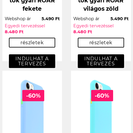
tok gyári ROAR
tok gyári ROAR
fekete
világos zöld
Webshop ár
5.490 Ft
Webshop ár
5.490 Ft
Egyedi tervezéssel
Egyedi tervezéssel
8.480 Ft
8.480 Ft
részletek
részletek
INDULHAT A
INDULHAT A
TERVEZÉS
TERVEZÉS
-60%
-60%