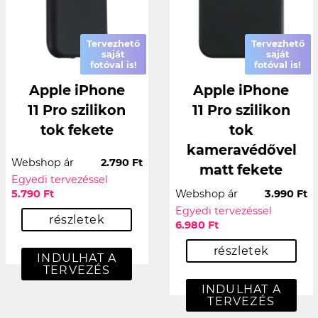
Tervezhető
Tervezhető
saját
saját
fotóval is!
fotóval is!
Apple iPhone
Apple iPhone
11 Pro szilikon
11 Pro szilikon
tok fekete
tok
kameravédővel
Webshop ár
2.790 Ft
matt fekete
Egyedi tervezéssel
5.790 Ft
Webshop ár
3.990 Ft
Egyedi tervezéssel
részletek
6.980 Ft
részletek
INDULHAT A
TERVEZÉS
INDULHAT A
TERVEZÉS