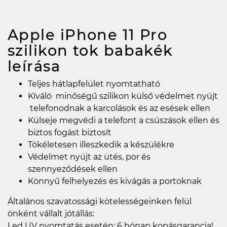
Apple iPhone 11 Pro
szilikon tok babakék
leírása
Teljes hátlapfelület nyomtatható
Kíváló minőségű szilikon külső védelmet nyújt
telefonodnak a karcolások és az esések ellen
Külseje megvédi a telefont a csúszások ellen és
biztos fogást biztosít
Tökéletesen illeszkedik a készülékre
Védelmet nyújt az ütés, por és
szennyeződések ellen
Könnyű felhelyezés és kivágás a portoknak
Általános szavatossági kötelességeinken felül
önként vállalt jótállás:
Led UV nyomtatás esetén: 6 hónap kopásgarancia!