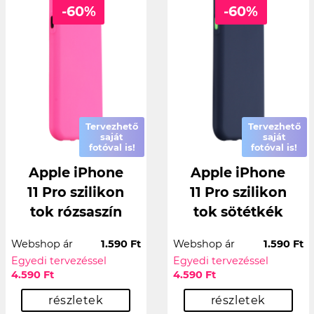
-60%
-60%
Tervezhető
Tervezhető
saját
saját
fotóval is!
fotóval is!
Apple iPhone
Apple iPhone
11 Pro szilikon
11 Pro szilikon
tok rózsaszín
tok sötétkék
Webshop ár
1.590 Ft
Webshop ár
1.590 Ft
Egyedi tervezéssel
Egyedi tervezéssel
4.590 Ft
4.590 Ft
részletek
részletek