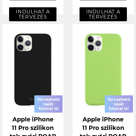
INDULHAT A
INDULHAT A
TERVEZÉS
TERVEZÉS
Tervezhető
Tervezhető
saját
saját
fotóval is!
fotóval is!
Apple iPhone
Apple iPhone
11 Pro szilikon
11 Pro szilikon