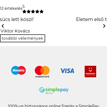
5
12 értékelés
Életem első tokja, amit igazán
szeretek
Previous
Next
Panka Kiss
további vélemények
100%-os biztonságos online fizetés a SimplePay