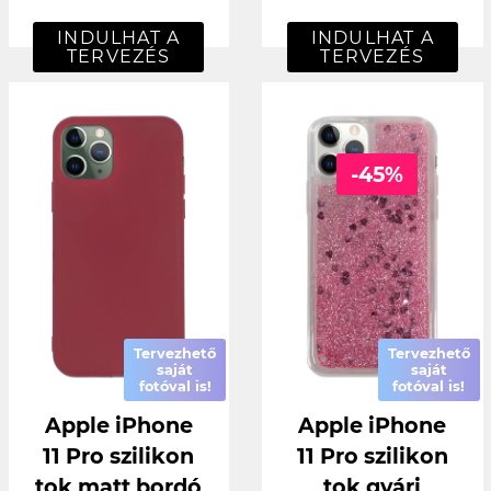
INDULHAT A
INDULHAT A
TERVEZÉS
TERVEZÉS
-45%
Tervezhető
Tervezhető
saját
saját
fotóval is!
fotóval is!
Apple iPhone
Apple iPhone
11 Pro szilikon
11 Pro szilikon
tok matt bordó
tok gyári