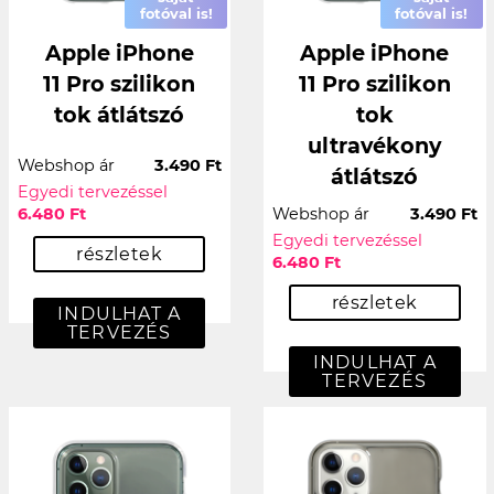
fotóval is!
fotóval is!
Apple iPhone
Apple iPhone
11 Pro szilikon
11 Pro szilikon
tok átlátszó
tok
ultravékony
Webshop ár
3.490 Ft
átlátszó
Egyedi tervezéssel
6.480 Ft
Webshop ár
3.490 Ft
Egyedi tervezéssel
részletek
6.480 Ft
részletek
INDULHAT A
TERVEZÉS
INDULHAT A
TERVEZÉS