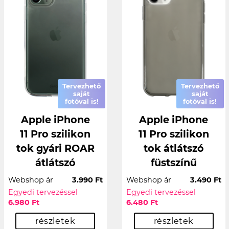
Tervezhető
Tervezhető
saját
saját
fotóval is!
fotóval is!
Apple iPhone
Apple iPhone
11 Pro szilikon
11 Pro szilikon
tok gyári ROAR
tok átlátszó
átlátszó
füstszínű
Webshop ár
3.990 Ft
Webshop ár
3.490 Ft
Egyedi tervezéssel
Egyedi tervezéssel
6.980 Ft
6.480 Ft
részletek
részletek