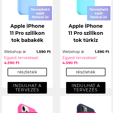
Tervezhető
Tervezhető
saját
saját
fotóval is!
fotóval is!
Apple iPhone
Apple iPhone
11 Pro szilikon
11 Pro szilikon
tok babakék
tok türkiz
Webshop ár
1.590 Ft
Webshop ár
1.590 Ft
Egyedi tervezéssel
Egyedi tervezéssel
4.590 Ft
4.590 Ft
részletek
részletek
INDULHAT A
INDULHAT A
TERVEZÉS
TERVEZÉS