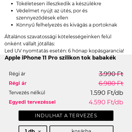
Tökéletesen illeszkedik a készülékre
Védelmet nyújt az ütés, por és
szennyeződések ellen
Könnyű felhelyezés és kivágás a portoknak
Általános szavatossági kötelességeinken felül
önként vállalt jótállás:
Led UV nyomtatás esetén: 6 hónap kopásgarancia!
Apple iPhone 11 Pro szilikon tok babakék
3.990 Ft
Régi ár
6.980 Ft
Régi ár
1.590 Ft/db
Tervezés nélkül
4.590 Ft/db
Egyedi tervezéssel
INDULHAT A TERVEZÉS
1 db
kosárba