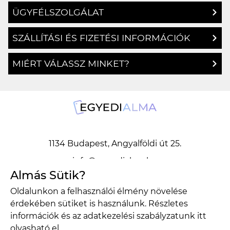
ÜGYFÉLSZOLGÁLAT
SZÁLLÍTÁSI ÉS FIZETÉSI INFORMÁCIÓK
MIÉRT VÁLASSZ MINKET?
1134 Budapest, Angyalföldi út 25.
info@egyedialma.hu
Almás Sütik?
Oldalunkon a felhasználói élmény növelése
1134 Budapest, Angyalföldi út 25.
érdekében sütiket is használunk. Részletes
info@egyedialma.hu
információk és az adatkezelési szabályzatunk
itt
olvasható el.