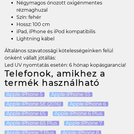
Négymagos ónozott oxigénmentes
rézmaghuzal
Szín: fehér
Hossz: 100 cm
iPad, iPhone és iPod kompatibilis
Lightning kábel
Általános szavatossági kötelességeinken felül
önként vállalt jótállás:
Led UV nyomtatás esetén: 6 hónap kopásgarancia!
Telefonok, amikhez a
termék használható
Apple iPhone 5
Apple iPhone 5S
Apple iPhone SE (2016)
Apple iPhone 6
Apple iPhone 6S
Apple iPhone 6 Plus
Apple iPhone 6S Plus
Apple iPhone 7
Apple iPhone 7 Plus
Apple iPhone 8