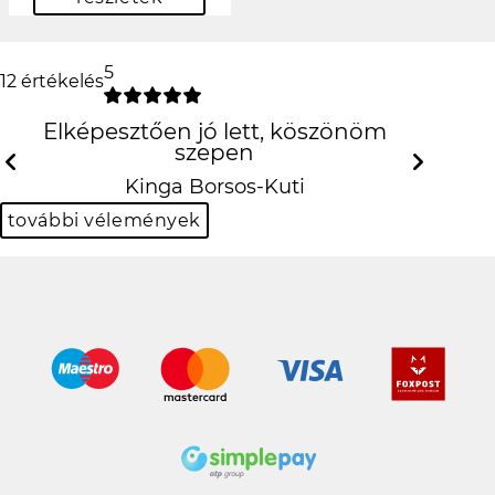
5
12 értékelés
Elképesztően jó lett, köszönöm szepen
Previous
N
Kinga Borsos-Kuti
további vélemények