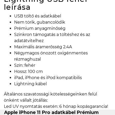
leírása
USB töltő és adatkábel
Nem törik, gubancolódik
Prémium anyagminőség
Szinkron támogatás a töltéshez és az
adatátvitelhez
Maximális áramerősség 2.4A
Négymagos ónozott oxigénmentes
rézmaghuzal
Szín: fehér
Hossz: 100 cm
iPad, iPhone és iPod kompatibilis
Lightning kábel
Általános szavatossági kötelességeinken felül
önként vállalt jótállás:
Led UV nyomtatás esetén: 6 hónap kopásgarancia!
Apple iPhone 11 Pro adatkábel Prémium