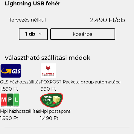
Lightning USB fehér
2.490 Ft/db
Tervezés nélkül
1 db
kosárba
Választható szállítási módok
GLS házhozszállítás
FOXPOST-Packeta group automatába
1.890 Ft
990 Ft
Mpl házhozszállítás
Mpl postapont
1.990 Ft
1.490 Ft