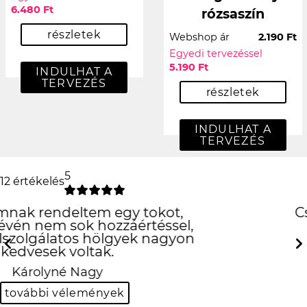
6.480 Ft
rózsaszín
részletek
Webshop ár
2.190 Ft
Egyedi tervezéssel
5.190 Ft
INDULHAT A
TERVEZÉS
részletek
INDULHAT A
TERVEZÉS
5
12 értékelés
Csak is az iPhone!
:D
Previous
Next
Hanna Fehér
további vélemények