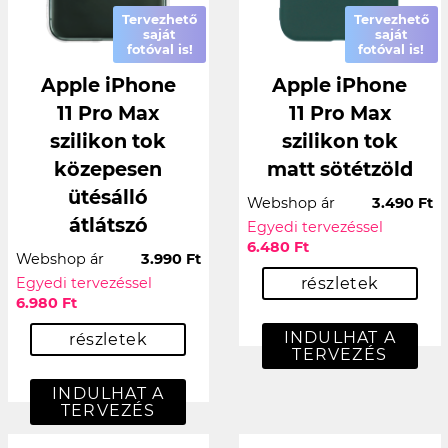
Tervezhető
Tervezhető
saját
saját
fotóval is!
fotóval is!
Apple iPhone
Apple iPhone
11 Pro Max
11 Pro Max
szilikon tok
szilikon tok
közepesen
matt sötétzöld
ütésálló
Webshop ár
3.490 Ft
átlátszó
Egyedi tervezéssel
6.480 Ft
Webshop ár
3.990 Ft
Egyedi tervezéssel
részletek
6.980 Ft
INDULHAT A
részletek
TERVEZÉS
INDULHAT A
TERVEZÉS