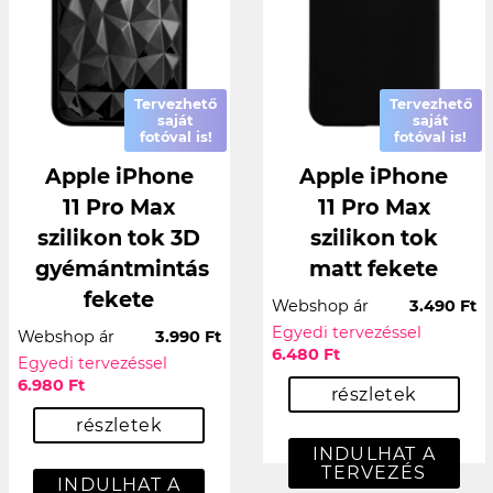
Tervezhető
Tervezhető
saját
saját
fotóval is!
fotóval is!
Apple iPhone
Apple iPhone
11 Pro Max
11 Pro Max
szilikon tok 3D
szilikon tok
gyémántmintás
matt fekete
fekete
Webshop ár
3.490 Ft
Egyedi tervezéssel
Webshop ár
3.990 Ft
6.480 Ft
Egyedi tervezéssel
6.980 Ft
részletek
részletek
INDULHAT A
TERVEZÉS
INDULHAT A