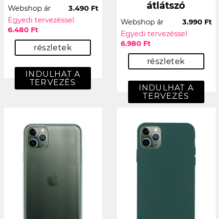
átlátszó
Webshop ár
3.490 Ft
Egyedi tervezéssel
Webshop ár
3.990 Ft
6.480 Ft
Egyedi tervezéssel
6.980 Ft
részletek
részletek
INDULHAT A
TERVEZÉS
INDULHAT A
TERVEZÉS