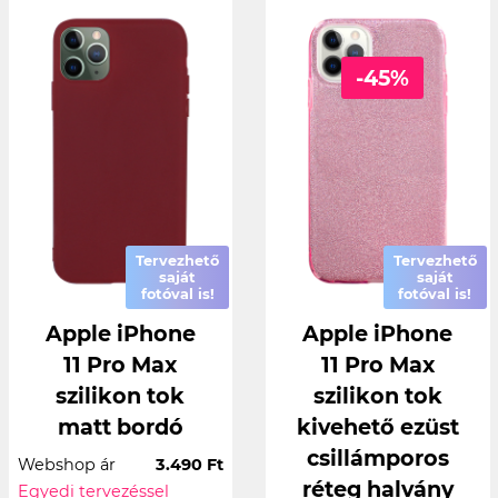
-45%
Tervezhető
Tervezhető
saját
saját
fotóval is!
fotóval is!
Apple iPhone
Apple iPhone
11 Pro Max
11 Pro Max
szilikon tok
szilikon tok
matt bordó
kivehető ezüst
csillámporos
Webshop ár
3.490 Ft
réteg halvány
Egyedi tervezéssel