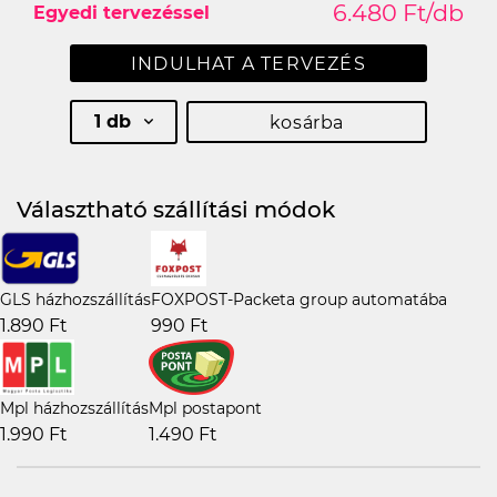
6.480 Ft/db
Egyedi tervezéssel
INDULHAT A TERVEZÉS
1 db
kosárba
Választható szállítási módok
GLS házhozszállítás
FOXPOST-Packeta group automatába
1.890 Ft
990 Ft
Mpl házhozszállítás
Mpl postapont
1.990 Ft
1.490 Ft