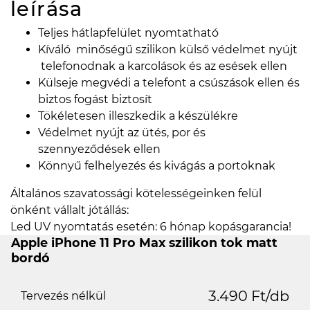
leírása
Teljes hátlapfelület nyomtatható
Kíváló minőségű szilikon külső védelmet nyújt
telefonodnak a karcolások és az esések ellen
Külseje megvédi a telefont a csúszások ellen és
biztos fogást biztosít
Tökéletesen illeszkedik a készülékre
Védelmet nyújt az ütés, por és
szennyeződések ellen
Könnyű felhelyezés és kivágás a portoknak
Általános szavatossági kötelességeinken felül
önként vállalt jótállás:
Led UV nyomtatás esetén: 6 hónap kopásgarancia!
Apple iPhone 11 Pro Max szilikon tok matt
bordó
3.490 Ft/db
Tervezés nélkül