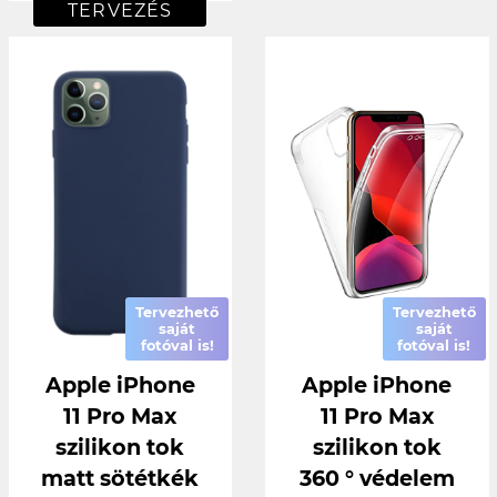
TERVEZÉS
Tervezhető
Tervezhető
saját
saját
fotóval is!
fotóval is!
Apple iPhone
Apple iPhone
11 Pro Max
11 Pro Max
szilikon tok
szilikon tok
matt sötétkék
360 ° védelem