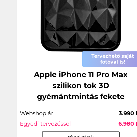
Tervezhető saját
fotóval is!
Apple iPhone 11 Pro Max
szilikon tok 3D
gyémántmintás fekete
Webshop ár
3.990 
Egyedi tervezéssel
6.980 