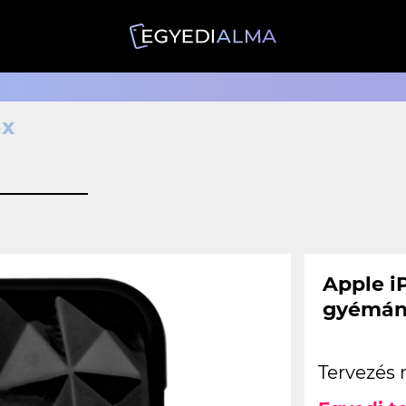
ax
Apple i
gyémán
Tervezés 