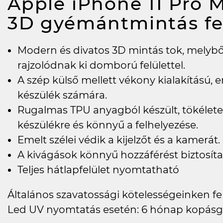
Apple iPhone 11 Pro M
3D gyémántmintás f
Modern és divatos 3D mintás tok, melyb
rajzolódnak ki domború felülettel.
A szép külső mellett vékony kialakítású, e
készülék számára.
Rugalmas TPU anyagból készült, tökéletes
készülékre és könnyű a felhelyezése.
Emelt szélei védik a kijelzőt és a kamerát.
A kivágások könnyű hozzáférést biztosít
Teljes hátlapfelület nyomtatható
Általános szavatossági kötelességeinken felü
Led UV nyomtatás esetén: 6 hónap kopásg