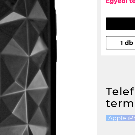
Egyedi t
1 db
Tele
term
Apple iP