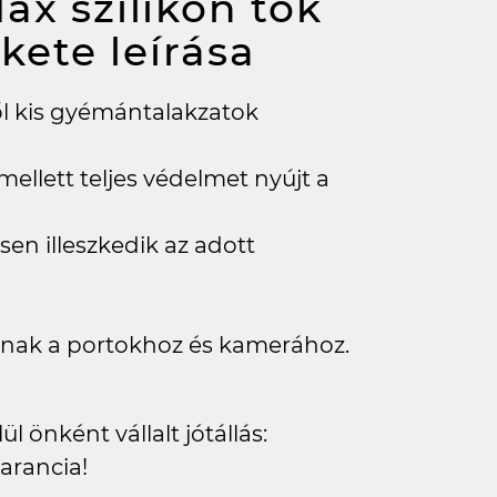
ax szilikon tok
ekete
leírása
ől kis gyémántalakzatok
mellett teljes védelmet nyújt a
en illeszkedik az adott
anak a portokhoz és kamerához.
l önként vállalt jótállás:
arancia!