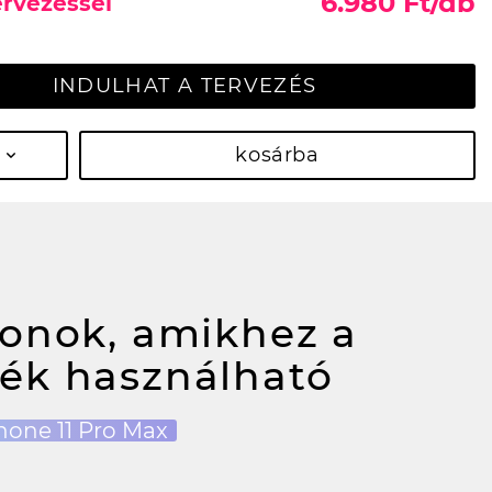
6.980 Ft/db
ervezéssel
INDULHAT A TERVEZÉS
kosárba
fonok, amikhez a
ék használható
hone 11 Pro Max