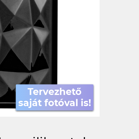
Tervezhető
saját fotóval is!