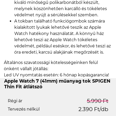
kiváló minőségű polikarbonátból készült,
melynek köszönhetően karcálló és tökéletes
védelmet nyújt a sérülésekkel szemben.
A tokban található funkciógombok számára
kialakított lyukak lehetővé teszik az Apple
Watch hatékony használatát. A könnyű ház
lehetővé teszi az Apple Watch tökéletes
védelmét, például eséskor, és lehetővé teszi az
óra eredeti, karcsú alakjának megőrzését is.
Általános szavatossági kötelességeinken felül
önként vállalt jótállás:
Led UV nyomtatás esetén: 6 hónap kopásgarancia!
Apple Watch 7 (41mm) műanyag tok SPIGEN
Thin Fit átlátszó
5.990 Ft
Régi ár
2.390 Ft/db
Tervezés nélkül