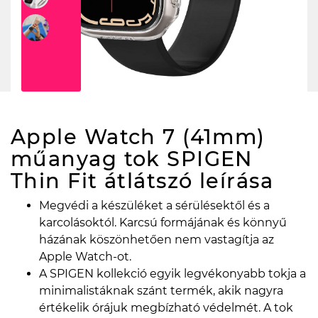
Apple Watch 7 (41mm)
műanyag tok SPIGEN
Thin Fit átlátszó
leírása
Megvédi a készüléket a sérülésektől és a
karcolásoktól. Karcsú formájának és könnyű
házának köszönhetően nem vastagítja az
Apple Watch-ot.
A SPIGEN kollekció egyik legvékonyabb tokja a
minimalistáknak szánt termék, akik nagyra
értékelik órájuk megbízható védelmét. A tok