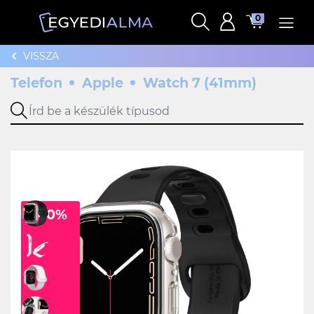
0
VISSZA
Telefon
Apple
Watch 7 (41mm)
-60%