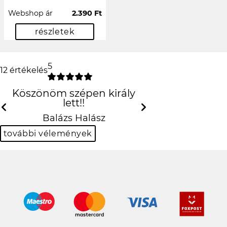
Webshop ár
2.390 Ft
részletek
5
12 értékelés
Köszönöm szépen király lett!!
Previous
N
Balázs Halász
további vélemények