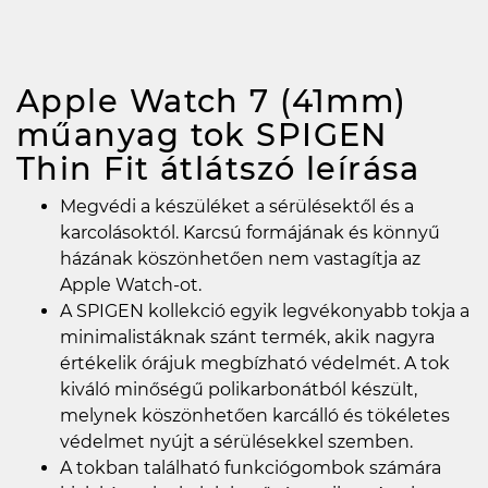
Apple Watch 7 (41mm)
műanyag tok SPIGEN
Thin Fit átlátszó
leírása
Megvédi a készüléket a sérülésektől és a
karcolásoktól. Karcsú formájának és könnyű
házának köszönhetően nem vastagítja az
Apple Watch-ot.
A SPIGEN kollekció egyik legvékonyabb tokja a
minimalistáknak szánt termék, akik nagyra
értékelik órájuk megbízható védelmét. A tok
kiváló minőségű polikarbonátból készült,
melynek köszönhetően karcálló és tökéletes
védelmet nyújt a sérülésekkel szemben.
A tokban található funkciógombok számára