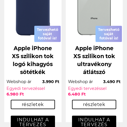
Tervezhető
Tervezhető
saját
saját
fotóval is!
fotóval is!
Apple iPhone
Apple iPhone
XS szilikon tok
XS szilikon tok
logó kihagyós
ultravékony
sötétkék
átlátszó
Webshop ár
3.990 Ft
Webshop ár
3.490 Ft
Egyedi tervezéssel
Egyedi tervezéssel
6.980 Ft
6.480 Ft
részletek
részletek
INDULHAT A
INDULHAT A
TERVEZÉS
TERVEZÉS