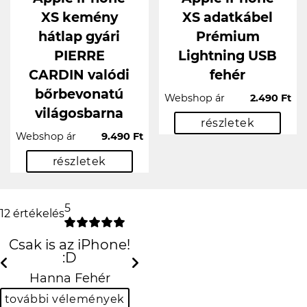
XS kemény
XS adatkábel
hátlap gyári
Prémium
PIERRE
Lightning USB
CARDIN valódi
fehér
bőrbevonatú
Webshop ár
2.490 Ft
világosbarna
részletek
Webshop ár
9.490 Ft
részletek
5
12 értékelés
Csak is az iPhone!
:D
Previous
Next
Hanna Fehér
további vélemények