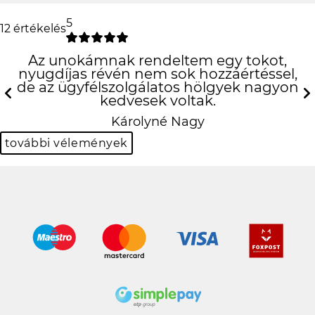
5
12 értékelés
Az unokámnak rendeltem egy tokot,
nyugdíjas révén nem sok hozzáértéssel,
de az ügyfélszolgálatos hölgyek nagyon
kedvesek voltak.
Previous
N
Károlyné Nagy
további vélemények