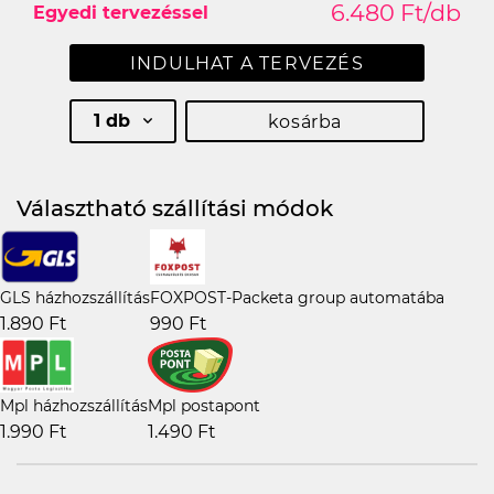
6.480 Ft/db
Egyedi tervezéssel
INDULHAT A TERVEZÉS
1 db
kosárba
Választható szállítási módok
GLS házhozszállítás
FOXPOST-Packeta group automatába
1.890 Ft
990 Ft
Mpl házhozszállítás
Mpl postapont
1.990 Ft
1.490 Ft