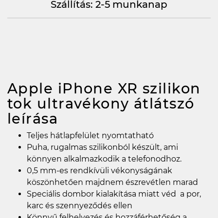
Szállítás: 2-5 munkanap
Apple iPhone XR szilikon
tok ultravékony átlátszó
leírása
Teljes hátlapfelület nyomtatható
Puha, rugalmas szilikonból készült, ami
könnyen alkalmazkodik a telefonodhoz.
0,5 mm-es rendkívüli vékonyságának
köszönhetően majdnem észrevétlen marad
Speciális dombor kialakítása miatt véd a por,
karc és szennyeződés ellen
Könnyű felhelyezés és hozzáférhetőség a