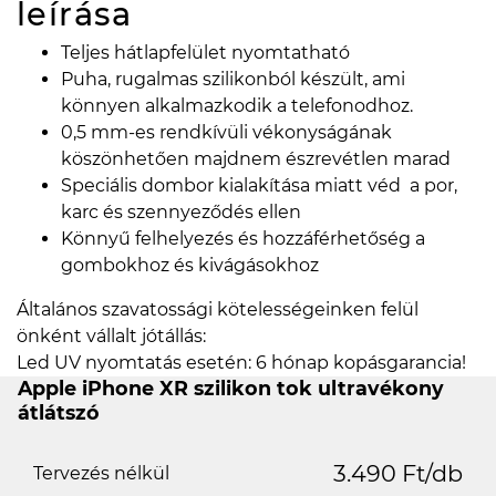
leírása
Teljes hátlapfelület nyomtatható
Puha, rugalmas szilikonból készült, ami
könnyen alkalmazkodik a telefonodhoz.
0,5 mm-es rendkívüli vékonyságának
köszönhetően majdnem észrevétlen marad
Speciális dombor kialakítása miatt véd a por,
karc és szennyeződés ellen
Könnyű felhelyezés és hozzáférhetőség a
gombokhoz és kivágásokhoz
Általános szavatossági kötelességeinken felül
önként vállalt jótállás:
Led UV nyomtatás esetén: 6 hónap kopásgarancia!
Apple iPhone XR szilikon tok ultravékony
átlátszó
3.490 Ft/db
Tervezés nélkül