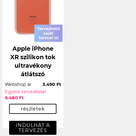
Tervezhető
saját
fotóval is!
Apple iPhone
XR szilikon tok
ultravékony
átlátszó
Webshop ár
3.490 Ft
Egyedi tervezéssel
6.480 Ft
részletek
INDULHAT A
TERVEZÉS