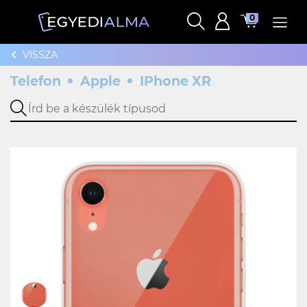
0
VISSZA
Telefon
Apple
IPhone XR