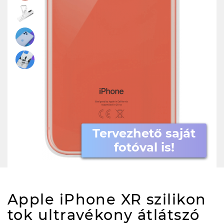
Tervezhető saját
fotóval is!
Apple iPhone XR szilikon
tok ultravékony átlátszó