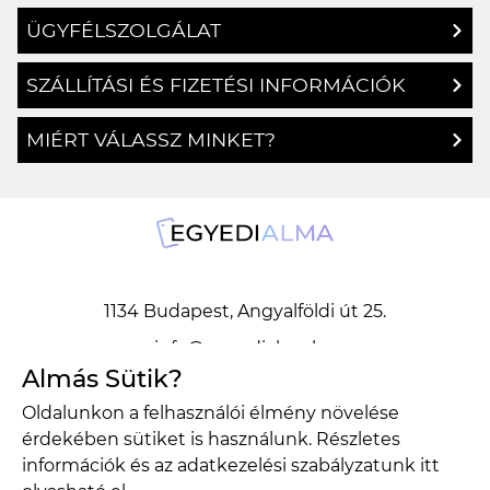
ÜGYFÉLSZOLGÁLAT
SZÁLLÍTÁSI ÉS FIZETÉSI INFORMÁCIÓK
MIÉRT VÁLASSZ MINKET?
1134 Budapest, Angyalföldi út 25.
info@egyedialma.hu
Almás Sütik?
Oldalunkon a felhasználói élmény növelése
1134 Budapest, Angyalföldi út 25.
érdekében sütiket is használunk. Részletes
info@egyedialma.hu
információk és az adatkezelési szabályzatunk
itt