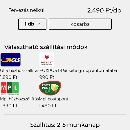
2.490 Ft/db
Tervezés nélkül
1 db
kosárba
Választható szállítási módok
GLS házhozszállítás
FOXPOST-Packeta group automatába
1.890 Ft
990 Ft
Mpl házhozszállítás
Mpl postapont
1.990 Ft
1.490 Ft
Szállítás: 2-5 munkanap