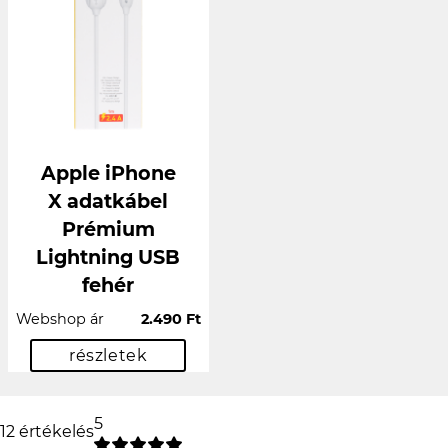
Apple iPhone
X adatkábel
Prémium
Lightning USB
fehér
Webshop ár
2.490 Ft
részletek
5
12 értékelés