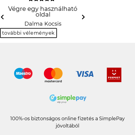
Végre egy használható oldal
Dalma Kocsis
Previous
N
további vélemények
100%-os biztonságos online fizetés a SimplePay