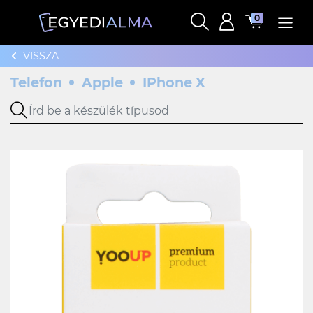
0
VISSZA
Telefon
Apple
IPhone X