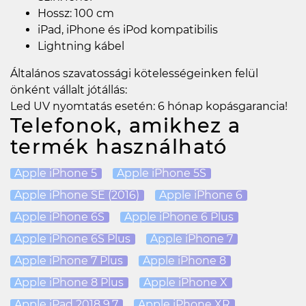
Hossz: 100 cm
iPad, iPhone és iPod kompatibilis
Lightning kábel
Általános szavatossági kötelességeinken felül
önként vállalt jótállás:
Led UV nyomtatás esetén: 6 hónap kopásgarancia!
Telefonok, amikhez a
termék használható
Apple iPhone 5
Apple iPhone 5S
Apple iPhone SE (2016)
Apple iPhone 6
Apple iPhone 6S
Apple iPhone 6 Plus
Apple iPhone 6S Plus
Apple iPhone 7
Apple iPhone 7 Plus
Apple iPhone 8
Apple iPhone 8 Plus
Apple iPhone X
Apple iPad 2018 9.7
Apple iPhone XR