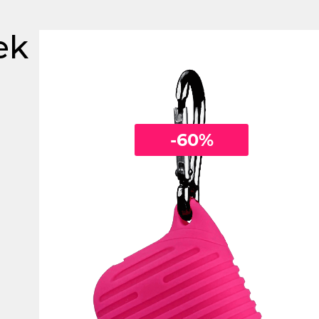
ek
-60%