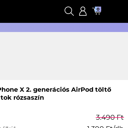
0
Phone X 2. generációs AirPod töltő
 tok rózsaszín
3.490 Ft