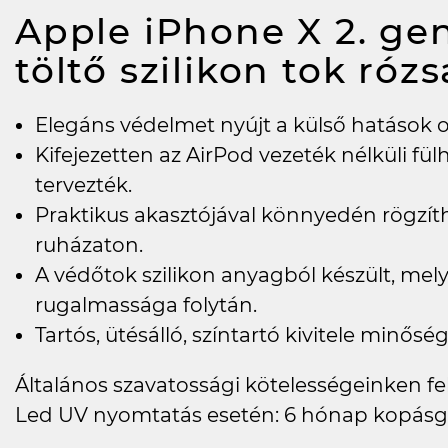
Apple iPhone X 2. ge
töltő szilikon tok róz
Elegáns védelmet nyújt a külső hatások o
Kifejezetten az AirPod vezeték nélküli fül
tervezték.
Praktikus akasztójával könnyedén rögzít
ruházaton.
A védőtok szilikon anyagból készült, mely
rugalmassága folytán.
Tartós, ütésálló, színtartó kivitele minőség
Általános szavatossági kötelességeinken felü
Led UV nyomtatás esetén: 6 hónap kopásg