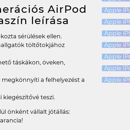
nerációs AirPod
Apple iPa
saszín
leírása
Apple iP
Apple iP
kozta sérülések ellen.
Apple iP
hallgatók töltőtokjához
Apple IPA
hető táskákon, öveken,
Apple IP
Apple iP
 megkönnyíti a felhelyezést a
i kiegészítővé teszi.
l önként vállalt jótállás:
arancia!