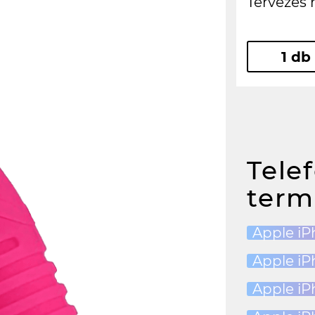
Tervezés 
1 db
Tele
term
Apple iP
Apple iP
Apple iP