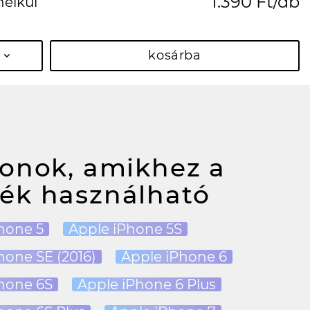
1.390 Ft/db
nélkül
kosárba
fonok, amikhez a
ék használható
hone 5
Apple iPhone 5S
hone SE (2016)
Apple iPhone 6
hone 6S
Apple iPhone 6 Plus