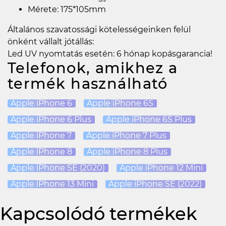
Mérete: 175*105mm
Általános szavatossági kötelességeinken felül
önként vállalt jótállás:
Led UV nyomtatás esetén: 6 hónap kopásgarancia!
Telefonok, amikhez a
termék használható
Apple iPhone 6
Apple iPhone 6S
Apple iPhone 6 Plus
Apple iPhone 6S Plus
Apple iPhone 7
Apple iPhone 7 Plus
Apple iPhone 8
Apple iPhone 8 Plus
Apple iPhone SE (2020)
Apple iPhone 12 Mini
Apple iPhone 13 Mini
Apple iPhone SE (2022)
Kapcsolódó termékek