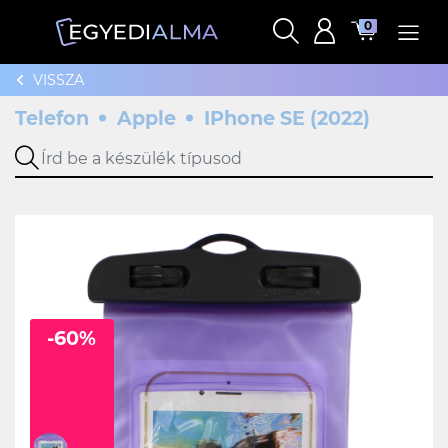
0
VISSZA
Telefon
Apple
IPhone SE (2022)
-60%