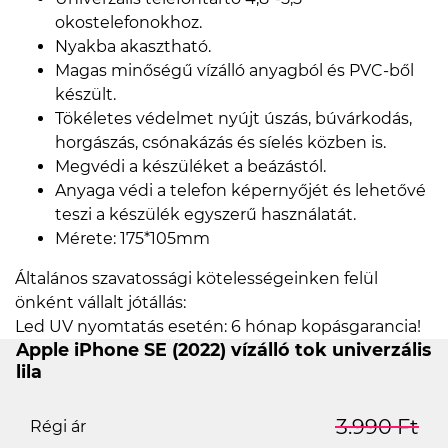
okostelefonokhoz.
Nyakba akasztható.
Magas minőségű vízálló anyagból és PVC-ből
készült.
Tökéletes védelmet nyújt úszás, búvárkodás,
horgászás, csónakázás és síelés közben is.
Megvédi a készüléket a beázástól.
Anyaga védi a telefon képernyőjét és lehetővé
teszi a készülék egyszerű használatát.
Mérete: 175*105mm
Általános szavatossági kötelességeinken felül
önként vállalt jótállás:
Led UV nyomtatás esetén: 6 hónap kopásgarancia!
Apple iPhone SE (2022) vízálló tok univerzális
lila
3.990 Ft
Régi ár