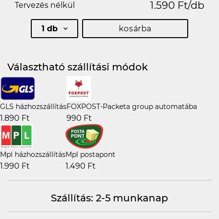
1.590 Ft/db
Tervezés nélkül
1 db
kosárba
Választható szállítási módok
GLS házhozszállítás
FOXPOST-Packeta group automatába
1.890 Ft
990 Ft
Mpl házhozszállítás
Mpl postapont
1.990 Ft
1.490 Ft
Szállítás: 2-5 munkanap