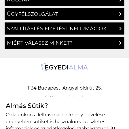
ÜGYFÉLSZOLGÁLAT
SZÁLLÍTÁSI ÉS FIZETÉSI INFORMÁCIÓK
MIÉRT VÁLASSZ MINKET?
1134 Budapest, Angyalföldi út 25.
info@egyedialma.hu
Almás Sütik?
Oldalunkon a felhasználói élmény növelése
1134 Budapest, Angyalföldi út 25.
érdekében sütiket is használunk. Részletes
info@egyedialma.hu
információk és az adatkezelési szabályzatunk
itt