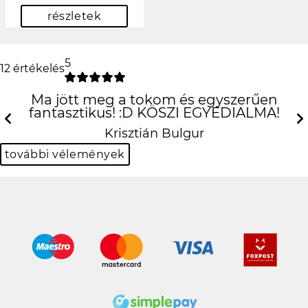
részletek
5
12 értékelés
Ma jött meg a tokom és egyszerűen
fantasztikus! :D KÖSZI EGYEDIALMA!
Previous
N
Krisztián Bulgur
további vélemények