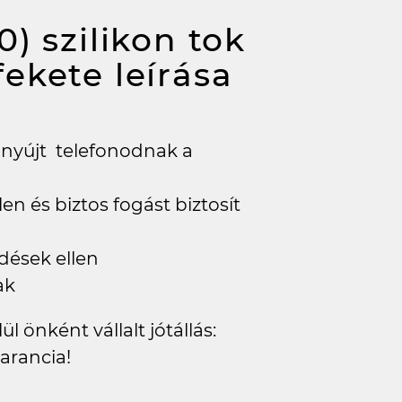
) szilikon tok
fekete
leírása
 nyújt telefonodnak a
en és biztos fogást biztosít
dések ellen
ak
l önként vállalt jótállás:
arancia!