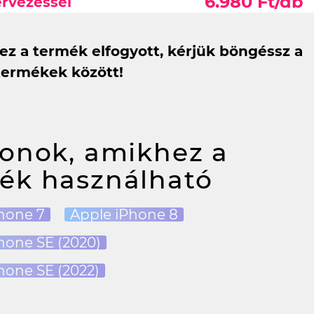
6.980 Ft/db
ervezéssel
 ez a termék elfogyott, kérjük böngéssz a
termékek között!
fonok, amikhez a
ék használható
hone 7
Apple iPhone 8
hone SE (2020)
hone SE (2022)