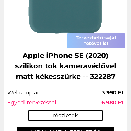
Tervezhető saját
fotóval is!
Apple iPhone SE (2020)
szilikon tok kameravédővel
matt kékesszürke -- 322287
Webshop ár
3.990 Ft
Egyedi tervezéssel
6.980 Ft
részletek