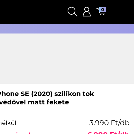
0
Phone SE (2020) szilikon tok
édővel matt fekete
3.990 Ft/db
nélkül