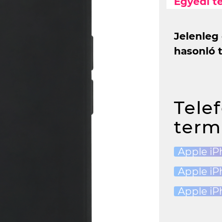
Egyedi t
Jelenleg
hasonló 
Tele
term
Apple iP
Apple iP
Apple iP