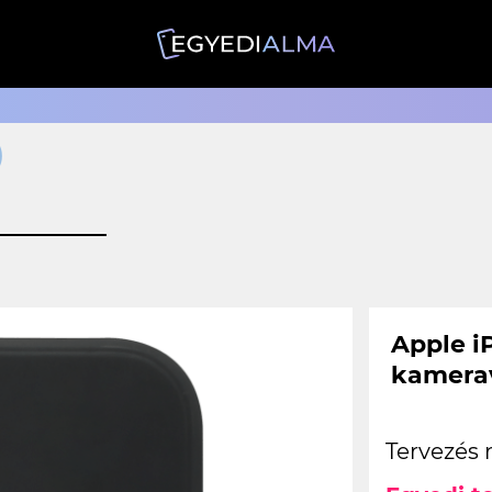
)
Apple i
kamerav
Tervezés 