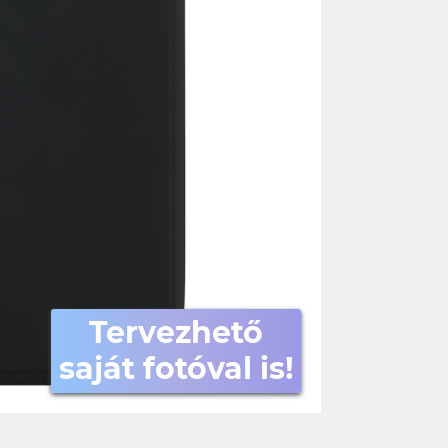
Tervezhető
saját fotóval is!