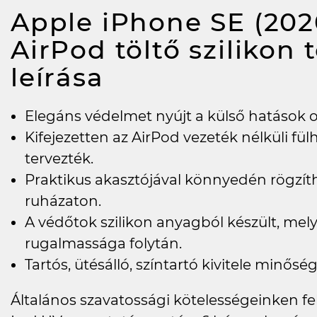
Apple iPhone SE (202
AirPod töltő szilikon 
leírása
Elegáns védelmet nyújt a külső hatások o
Kifejezetten az AirPod vezeték nélküli fül
tervezték.
Praktikus akasztójával könnyedén rögzít
ruházaton.
A védőtok szilikon anyagból készült, mely
rugalmassága folytán.
Tartós, ütésálló, színtartó kivitele minőség
Általános szavatossági kötelességeinken felü