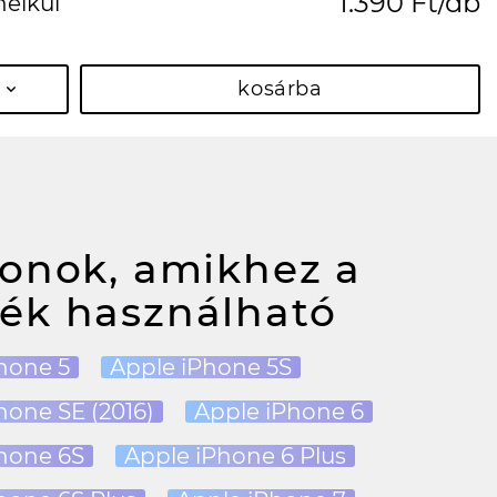
1.390 Ft/db
nélkül
kosárba
fonok, amikhez a
ék használható
hone 5
Apple iPhone 5S
hone SE (2016)
Apple iPhone 6
hone 6S
Apple iPhone 6 Plus