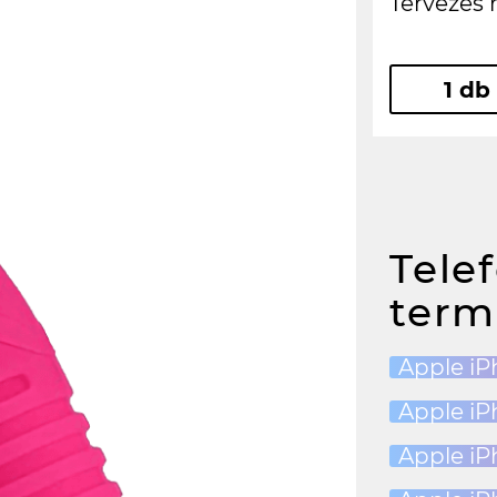
Tervezés 
1 db
Tele
term
Apple iP
Apple iP
Apple iP