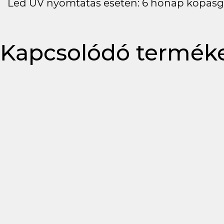
Led UV nyomtatás esetén: 6 hónap kopásg
Kapcsolódó termék