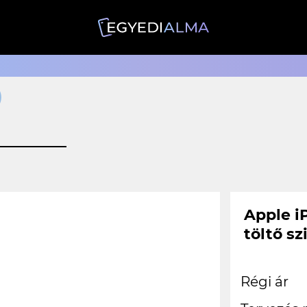
)
Apple i
töltő sz
Régi ár