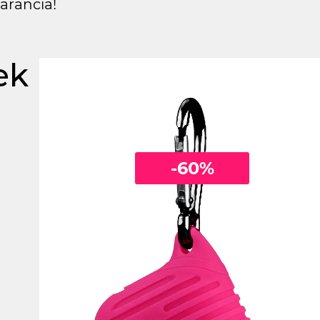
arancia!
ek
-60%