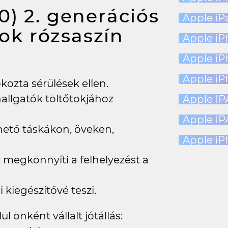
0) 2. generációs
Apple iPa
tok rózsaszín
Apple iP
Apple iP
Apple iP
kozta sérülések ellen.
hallgatók töltőtokjához
Apple IPA
Apple IP
hető táskákon, öveken,
Apple iP
 megkönnyíti a felhelyezést a
i kiegészítővé teszi.
l önként vállalt jótállás: