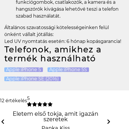
funkciógombok, csatlakozók, a kamera és a
hangszórók kivágása lehetővé teszi a telefon
szabad használatát.
Általános szavatossági kötelességeinken felül
önként vállalt jótállás:
Led UV nyomtatás esetén: 6 hónap kopásgarancia!
Telefonok, amikhez a
termék használható
Apple iPhone 5
Apple iPhone 5S
Apple iPhone SE (2016)
5
12 értékelés
Életem első tokja, amit igazán szeretek
Previous
N
Panka Kiss