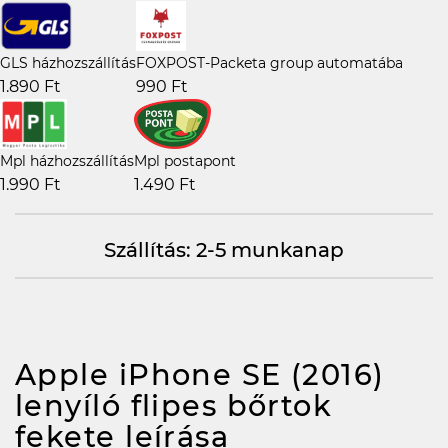
GLS házhozszállítás
FOXPOST-Packeta group automatába
1.890 Ft
990 Ft
Mpl házhozszállítás
Mpl postapont
1.990 Ft
1.490 Ft
Szállítás: 2-5 munkanap
Apple iPhone SE (2016)
lenyíló flipes bőrtok
fekete
leírása