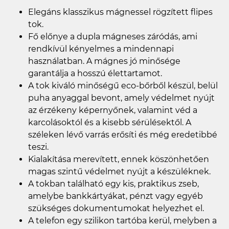
Elegáns klasszikus mágnessel rögzített flipes
tok.
Fő előnye a dupla mágneses záródás, ami
rendkívül kényelmes a mindennapi
használatban. A mágnes jó minősége
garantálja a hosszú élettartamot.
A tok kiváló minőségű eco-bőrből készül, belül
puha anyaggal bevont, amely védelmet nyújt
az érzékeny képernyőnek, valamint véd a
karcolásoktól és a kisebb sérülésektől. A
széleken lévő varrás erősíti és még eredetibbé
teszi.
Kialakítása merevített, ennek köszönhetően
magas szintű védelmet nyújt a készüléknek.
A tokban található egy kis, praktikus zseb,
amelybe bankkártyákat, pénzt vagy egyéb
szükséges dokumentumokat helyezhet el.
A telefon egy szilikon tartóba kerül, melyben a