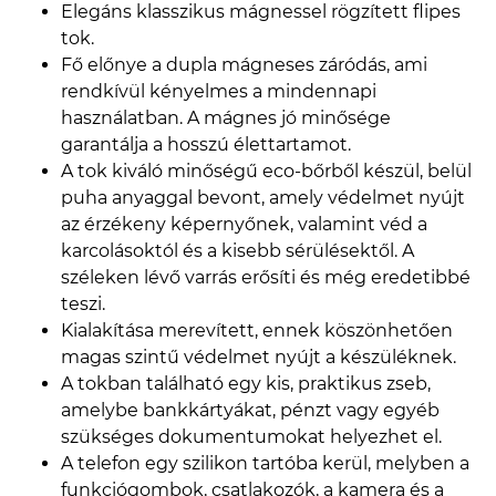
Elegáns klasszikus mágnessel rögzített flipes
tok.
Fő előnye a dupla mágneses záródás, ami
rendkívül kényelmes a mindennapi
használatban. A mágnes jó minősége
garantálja a hosszú élettartamot.
A tok kiváló minőségű eco-bőrből készül, belül
puha anyaggal bevont, amely védelmet nyújt
az érzékeny képernyőnek, valamint véd a
karcolásoktól és a kisebb sérülésektől. A
széleken lévő varrás erősíti és még eredetibbé
teszi.
Kialakítása merevített, ennek köszönhetően
magas szintű védelmet nyújt a készüléknek.
A tokban található egy kis, praktikus zseb,
amelybe bankkártyákat, pénzt vagy egyéb
szükséges dokumentumokat helyezhet el.
A telefon egy szilikon tartóba kerül, melyben a
funkciógombok, csatlakozók, a kamera és a