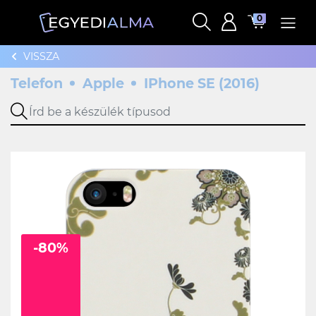
0
VISSZA
Telefon
Apple
IPhone SE (2016)
-80%