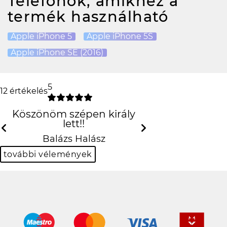
Telefonok, amikhez a
termék használható
Apple iPhone 5
Apple iPhone 5S
Apple iPhone SE (2016)
5
12 értékelés
Köszönöm szépen király lett!!
Previous
N
Balázs Halász
további vélemények