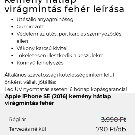
virágmintás fehér
leírása
Ütésálló anyagminőség
Gumírozott
Védelem az ütés, por, karc és szennyeződés
ellen
Vékony karcsú kivitel
Tökéletesen illeszkedik a készülékre
Könnyű felhelyezés
Általános szavatossági kötelességeinken felül
önként vállalt jótállás:
Led UV nyomtatás esetén: 6 hónap kopásgarancia!
Apple iPhone SE (2016) kemény hátlap
virágmintás fehér
3.990 Ft
Régi ár
790 Ft/db
Tervezés nélkül