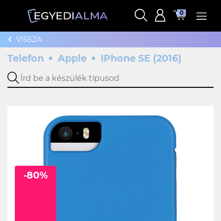
0
VISSZA
Telefon
Apple
IPhone SE (2016)
-80%