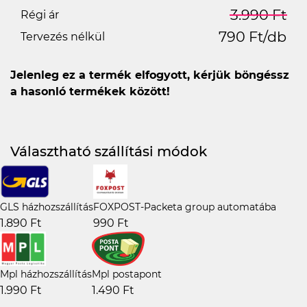
3.990 Ft
Régi ár
790 Ft/db
Tervezés nélkül
Jelenleg ez a termék elfogyott, kérjük böngéssz
a hasonló termékek között!
Választható szállítási módok
GLS házhozszállítás
FOXPOST-Packeta group automatába
1.890 Ft
990 Ft
Mpl házhozszállítás
Mpl postapont
1.990 Ft
1.490 Ft