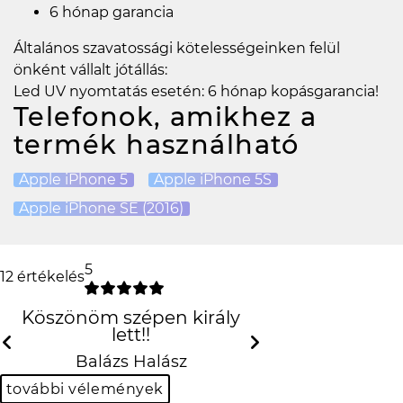
6 hónap garancia
Általános szavatossági kötelességeinken felül
önként vállalt jótállás:
Led UV nyomtatás esetén: 6 hónap kopásgarancia!
Telefonok, amikhez a
termék használható
Apple iPhone 5
Apple iPhone 5S
Apple iPhone SE (2016)
5
12 értékelés
Köszönöm szépen király
lett!!
Previous
Next
Balázs Halász
további vélemények