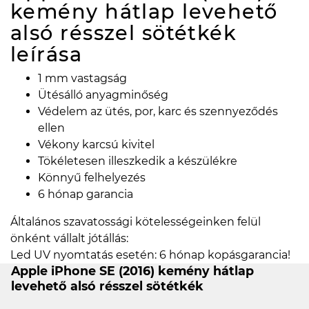
kemény hátlap levehető
alsó résszel sötétkék
leírása
1 mm vastagság
Ütésálló anyagminőség
Védelem az ütés, por, karc és szennyeződés
ellen
Vékony karcsú kivitel
Tökéletesen illeszkedik a készülékre
Könnyű felhelyezés
6 hónap garancia
Általános szavatossági kötelességeinken felül
önként vállalt jótállás:
Led UV nyomtatás esetén: 6 hónap kopásgarancia!
Apple iPhone SE (2016) kemény hátlap
levehető alsó résszel sötétkék