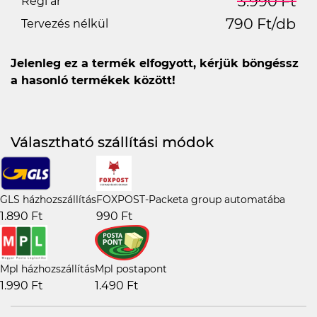
3.990 Ft
Régi ár
790 Ft/db
Tervezés nélkül
Jelenleg ez a termék elfogyott, kérjük böngéssz
a hasonló termékek között!
Választható szállítási módok
GLS házhozszállítás
FOXPOST-Packeta group automatába
1.890 Ft
990 Ft
Mpl házhozszállítás
Mpl postapont
1.990 Ft
1.490 Ft