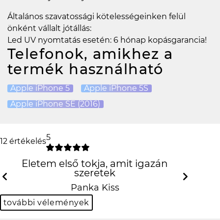
Általános szavatossági kötelességeinken felül
önként vállalt jótállás:
Led UV nyomtatás esetén: 6 hónap kopásgarancia!
Telefonok, amikhez a
termék használható
Apple iPhone 5
Apple iPhone 5S
Apple iPhone SE (2016)
5
12 értékelés
Életem első tokja, amit igazán
szeretek
Previous
Next
Panka Kiss
további vélemények