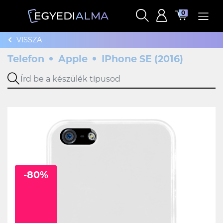
0
VISSZA
Telefon
Apple
IPhone SE (2016)
-80%