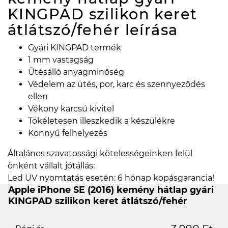
KINGPAD szilikon keret
átlátszó/fehér
leírása
Gyári KINGPAD termék
1 mm vastagság
Ütésálló anyagminőség
Védelem az ütés, por, karc és szennyeződés
ellen
Vékony karcsú kivitel
Tökéletesen illeszkedik a készülékre
Könnyű felhelyezés
Általános szavatossági kötelességeinken felül
önként vállalt jótállás:
Led UV nyomtatás esetén: 6 hónap kopásgarancia!
Apple iPhone SE (2016) kemény hátlap gyári
KINGPAD szilikon keret átlátszó/fehér