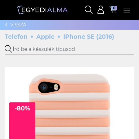
0
VISSZA
Telefon
Apple
IPhone SE (2016)
-80%