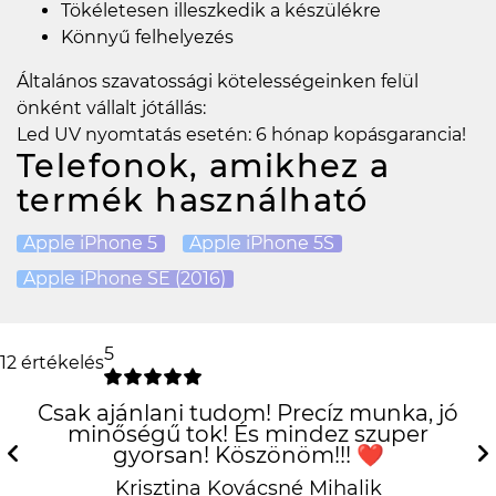
Tökéletesen illeszkedik a készülékre
Könnyű felhelyezés
Általános szavatossági kötelességeinken felül
önként vállalt jótállás:
Led UV nyomtatás esetén: 6 hónap kopásgarancia!
Telefonok, amikhez a
termék használható
Apple iPhone 5
Apple iPhone 5S
Apple iPhone SE (2016)
5
12 értékelés
Csak ajánlani tudom! Precíz munka, jó
minőségű tok! És mindez szuper
gyorsan! Köszönöm!!! ❤️
Previous
N
Krisztina Kovácsné Mihalik