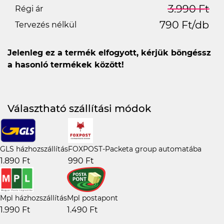
3.990 Ft
Régi ár
790 Ft/db
Tervezés nélkül
Jelenleg ez a termék elfogyott, kérjük böngéssz
a hasonló termékek között!
Választható szállítási módok
GLS házhozszállítás
FOXPOST-Packeta group automatába
1.890 Ft
990 Ft
Mpl házhozszállítás
Mpl postapont
1.990 Ft
1.490 Ft