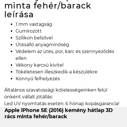
minta fehér/barack
leírása
1 mm vastagság
Gumírozott
Szilikon belsővel
Ütésálló anyagminőség
Védelem az ütés, por, karc és szennyeződés
ellen
Vékony karcsú kivitel
Tökéletesen illeszkedik a készülékre
Könnyű felhelyezés
Általános szavatossági kötelességeinken felül
önként vállalt jótállás:
Led UV nyomtatás esetén: 6 hónap kopásgarancia!
Apple iPhone SE (2016) kemény hátlap 3D
rács minta fehér/barack