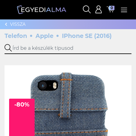
0
VISSZA
Telefon
Apple
IPhone SE (2016)
-80%