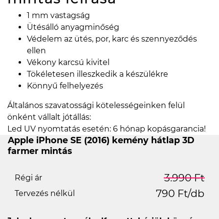
1 mm vastagság
Ütésálló anyagminőség
Védelem az ütés, por, karc és szennyeződés
ellen
Vékony karcsú kivitel
Tökéletesen illeszkedik a készülékre
Könnyű felhelyezés
Általános szavatossági kötelességeinken felül
önként vállalt jótállás:
Led UV nyomtatás esetén: 6 hónap kopásgarancia!
Apple iPhone SE (2016) kemény hátlap 3D
farmer mintás
3.990 Ft
Régi ár
790 Ft/db
Tervezés nélkül