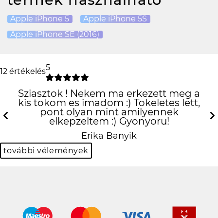
Apple iPhone 5
Apple iPhone 5S
Apple iPhone SE (2016)
5
12 értékelés
Sziasztok ! Nekem ma erkezett meg a
kis tokom es imadom :) Tokeletes lett,
pont olyan mint amilyennek
elkepzeltem :) Gyonyoru!
Previous
N
Erika Banyik
további vélemények