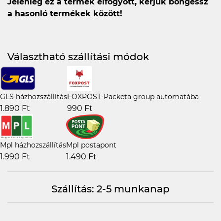
Jelenleg ez a termék elfogyott, kérjük böngéssz
a hasonló termékek között!
Választható szállítási módok
GLS házhozszállítás
FOXPOST-Packeta group automatába
1.890 Ft
990 Ft
Mpl házhozszállítás
Mpl postapont
1.990 Ft
1.490 Ft
Szállítás: 2-5 munkanap