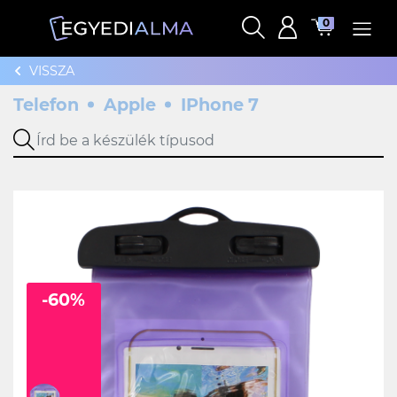
0
VISSZA
Telefon
Apple
IPhone 7
-60%