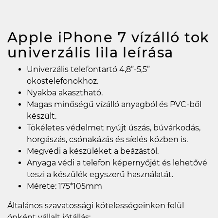
Apple iPhone 7 vízálló tok
univerzális lila
leírása
Univerzális telefontartó 4,8”-5,5”
okostelefonokhoz.
Nyakba akasztható.
Magas minőségű vízálló anyagból és PVC-ből
készült.
Tökéletes védelmet nyújt úszás, búvárkodás,
horgászás, csónakázás és síelés közben is.
Megvédi a készüléket a beázástól.
Anyaga védi a telefon képernyőjét és lehetővé
teszi a készülék egyszerű használatát.
Mérete: 175*105mm
Általános szavatossági kötelességeinken felül
önként vállalt jótállás: