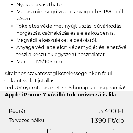
Nyakba akasztható.
Magas minőségű vízálló anyagból és PVC-ből
készült.
Tökéletes védelmet nyújt úszás, búvárkodás,
horgászás, csónakázás és síelés közben is.
Megvédi a készüléket a beázástól.
Anyaga védi a telefon képernyőjét és lehetővé
teszi a készülék egyszerű használatát.
Mérete: 175*105mm
Általános szavatossági kötelességeinken felül
önként vállalt jótállás:
Led UV nyomtatás esetén: 6 hónap kopásgarancia!
Apple iPhone 7 vízálló tok univerzális lila
3.490 Ft
Régi ár
1.390 Ft/db
Tervezés nélkül