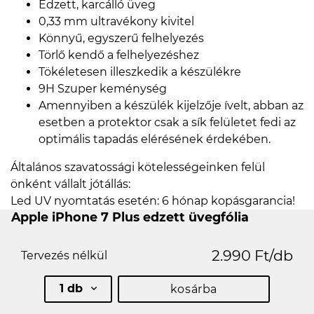
Edzett, karcálló üveg
0,33 mm ultravékony kivitel
Könnyű, egyszerű felhelyezés
Törlő kendő a felhelyezéshez
Tökéletesen illeszkedik a készülékre
9H Szuper keménység
Amennyiben a készülék kijelzője ívelt, abban az
esetben a protektor csak a sík felületet fedi az
optimális tapadás elérésének érdekében.
Általános szavatossági kötelességeinken felül
önként vállalt jótállás:
Led UV nyomtatás esetén: 6 hónap kopásgarancia!
Apple iPhone 7 Plus edzett üvegfólia
2.990 Ft/db
Tervezés nélkül
1 db
kosárba