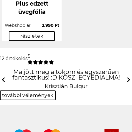
Plus edzett
üvegfólia
Webshop ár
2.990 Ft
részletek
5
12 értékelés
Ma jött meg a tokom és egyszerűen
fantasztikus! :D KÖSZI EGYEDIALMA!
Krisztián Bulgur
Previous
N
további vélemények