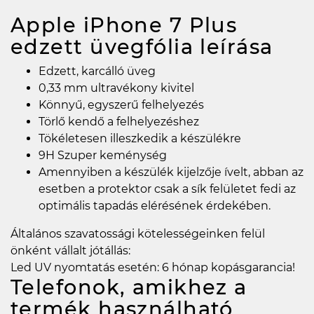
Apple iPhone 7 Plus
edzett üvegfólia
leírása
Edzett, karcálló üveg
0,33 mm ultravékony kivitel
Könnyű, egyszerű felhelyezés
Törlő kendő a felhelyezéshez
Tökéletesen illeszkedik a készülékre
9H Szuper keménység
Amennyiben a készülék kijelzője ívelt, abban az
esetben a protektor csak a sík felületet fedi az
optimális tapadás elérésének érdekében.
Általános szavatossági kötelességeinken felül
önként vállalt jótállás:
Led UV nyomtatás esetén: 6 hónap kopásgarancia!
Telefonok, amikhez a
termék használható