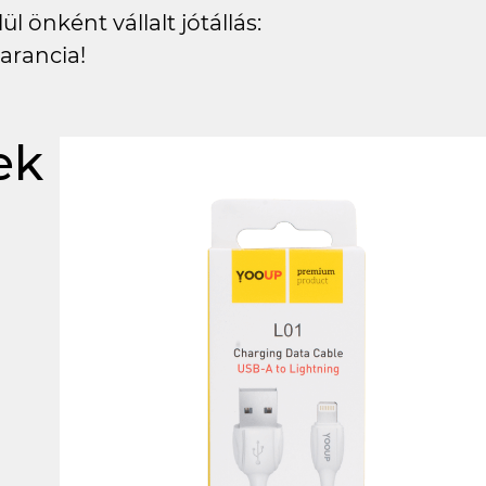
l önként vállalt jótállás:
arancia!
ek