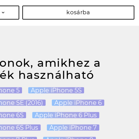
kosárba
fonok, amikhez a
ék használható
hone 5
Apple iPhone 5S
hone SE (2016)
Apple iPhone 6
hone 6S
Apple iPhone 6 Plus
hone 6S Plus
Apple iPhone 7