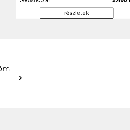
Webshop ár
2.490 
részletek
n jó lett, köszönöm szepen
inga Borsos-Kuti