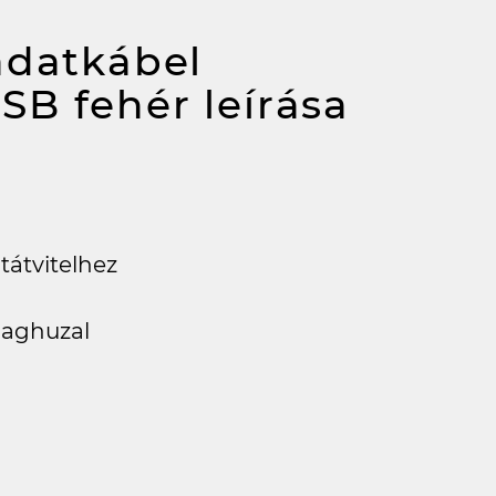
adatkábel
USB fehér
leírása
tátvitelhez
aghuzal