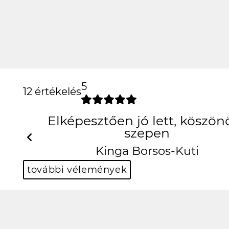
5
12 értékelés
Elképesztőe
Previous
K
további vélemények