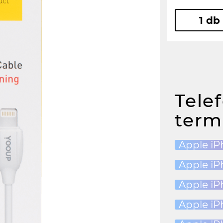
1 db
Tele
term
Apple iP
Apple iP
Apple iP
Apple iP