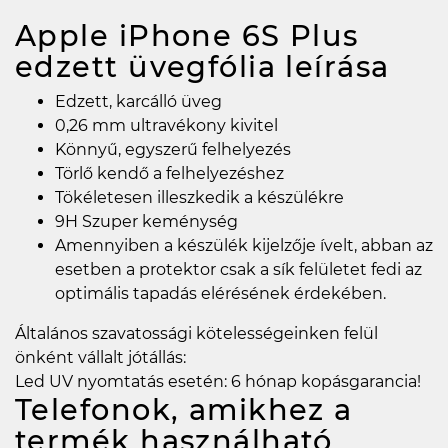
Apple iPhone 6S Plus
edzett üvegfólia
leírása
Edzett, karcálló üveg
0,26 mm ultravékony kivitel
Könnyű, egyszerű felhelyezés
Törlő kendő a felhelyezéshez
Tökéletesen illeszkedik a készülékre
9H Szuper keménység
Amennyiben a készülék kijelzője ívelt, abban az
esetben a protektor csak a sík felületet fedi az
optimális tapadás elérésének érdekében.
Általános szavatossági kötelességeinken felül
önként vállalt jótállás:
Led UV nyomtatás esetén: 6 hónap kopásgarancia!
Telefonok, amikhez a
termék használható