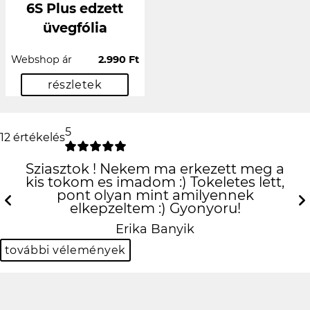
6S Plus edzett
üvegfólia
Webshop ár
2.990 Ft
részletek
5
12 értékelés
Sziasztok ! Nekem ma erkezett meg a
kis tokom es imadom :) Tokeletes lett,
pont olyan mint amilyennek
elkepzeltem :) Gyonyoru!
Previous
N
Erika Banyik
további vélemények