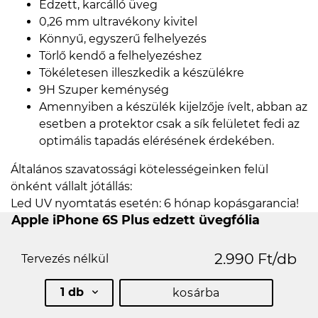
Edzett, karcálló üveg
0,26 mm ultravékony kivitel
Könnyű, egyszerű felhelyezés
Törlő kendő a felhelyezéshez
Tökéletesen illeszkedik a készülékre
9H Szuper keménység
Amennyiben a készülék kijelzője ívelt, abban az
esetben a protektor csak a sík felületet fedi az
optimális tapadás elérésének érdekében.
Általános szavatossági kötelességeinken felül
önként vállalt jótállás:
Led UV nyomtatás esetén: 6 hónap kopásgarancia!
Apple iPhone 6S Plus edzett üvegfólia
2.990 Ft/db
Tervezés nélkül
1 db
kosárba