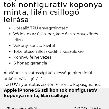
tok nonfiguratív koponya
minta, lilán csillogó
leírása
Ütésálló TPU anyagminőség
Védelem az ütés, por, karc és szennyeződés
ellen
Vékony, karcsú kivitel
Tökéletesen illeszkedik a készülékre
Könnyű felhelyezés
6 hónap garancia
Általános szavatossági kötelességeinken felül
önként vállalt jótállás:
Led UV nyomtatás esetén: 6 hónap kopásgarancia!
Apple iPhone 5S szilikon tok nonfiguratív
koponya minta, lilán csillogó
3.990 Ft/db
Tervezés nélkül