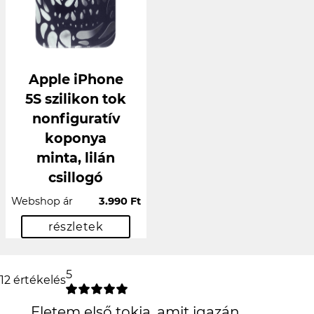
Apple iPhone
5S szilikon tok
nonfiguratív
koponya
minta, lilán
csillogó
Webshop ár
3.990 Ft
részletek
5
12 értékelés
Életem első tokja, amit igazán szeretek