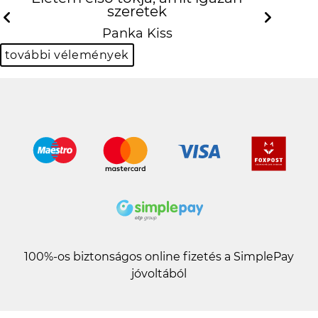
Previous
N
Panka Kiss
további vélemények
100%-os biztonságos online fizetés a SimplePay
jóvoltából