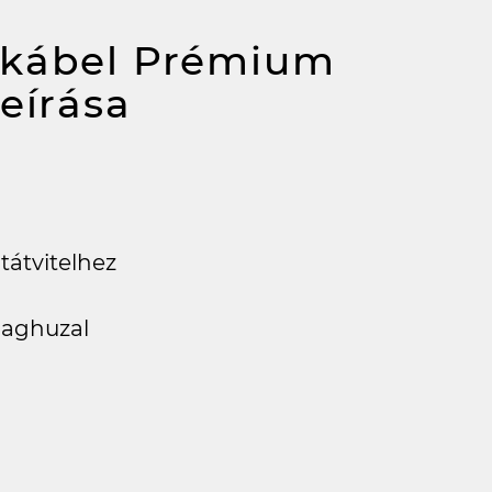
tkábel Prémium
leírása
tátvitelhez
aghuzal