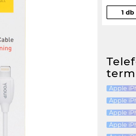
1 db
Tele
term
Apple iP
Apple iP
Apple iP
Apple iP