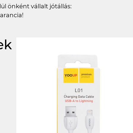
l önként vállalt jótállás:
arancia!
ek