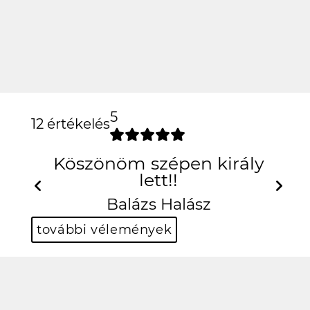
5
12 értékelés
Köszönöm szé
Previous
Balá
további vélemények