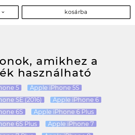
kosárba
fonok, amikhez a
ék használható
hone 5
Apple iPhone 5S
hone SE (2016)
Apple iPhone 6
hone 6S
Apple iPhone 6 Plus
hone 6S Plus
Apple iPhone 7