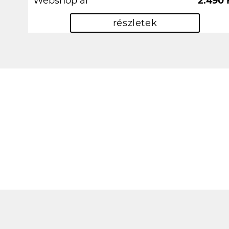
Webshop ár
2.490 
részletek
pen király lett!!
N
zs Halász