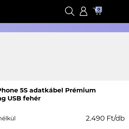
0
Phone 5S adatkábel Prémium
ng USB fehér
2.490 Ft/db
nélkül