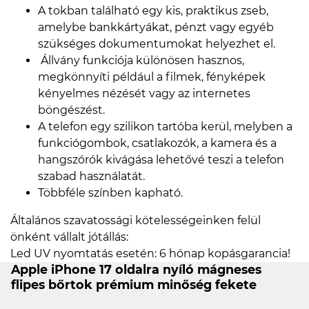
A tokban található egy kis, praktikus zseb,
amelybe bankkártyákat, pénzt vagy egyéb
szükséges dokumentumokat helyezhet el.
Állvány funkciója különösen hasznos,
megkönnyíti például a filmek, fényképek
kényelmes nézését vagy az internetes
böngészést.
A telefon egy szilikon tartóba kerül, melyben a
funkciógombok, csatlakozók, a kamera és a
hangszórók kivágása lehetővé teszi a telefon
szabad használatát.
Többféle színben kapható.
Általános szavatossági kötelességeinken felül
önként vállalt jótállás:
Led UV nyomtatás esetén: 6 hónap kopásgarancia!
Apple iPhone 17 oldalra nyíló mágneses
flipes bőrtok prémium minőség fekete