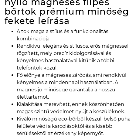
nyíló mágneses flipes
bőrtok prémium minőség
fekete
leírása
A tok maga a stílus és a funkcionalitás
kombinációja.
Rendkívül elegáns és stílusos, erős mágnessel
rögzített, mely precíz kidolgozásával és
kényelmes használatával kitűnik a többi
telefontok közül.
Fő előnye a mágneses záródás, ami rendkívül
kényelmes a mindennapi használatban. A
mágnes jó minősége garantálja a hosszú
élettartamot.
Kialakítása merevített, ennek köszönhetően
magas szintű védelmet nyújt a készüléknek.
Kiváló minőségű eco-bőrből készül, belső puha
felülete védi a karcolásoktól és a kisebb
sérülésektől az érzékeny képernyőt.