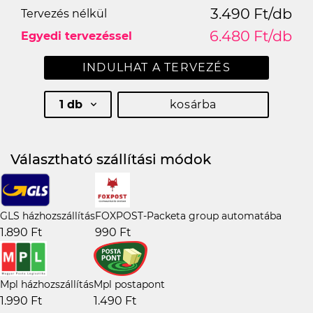
3.490 Ft/db
Tervezés nélkül
6.480 Ft/db
Egyedi tervezéssel
INDULHAT A TERVEZÉS
1 db
kosárba
Választható szállítási módok
GLS házhozszállítás
FOXPOST-Packeta group automatába
1.890 Ft
990 Ft
Mpl házhozszállítás
Mpl postapont
1.990 Ft
1.490 Ft