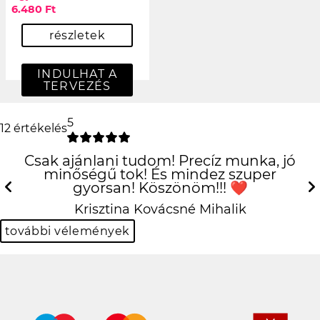
6.480 Ft
részletek
INDULHAT A
TERVEZÉS
5
12 értékelés
Csak ajánlani tudom! Precíz munka, jó
minőségű tok! És mindez szuper
gyorsan! Köszönöm!!! ❤️
Previous
N
Krisztina Kovácsné Mihalik
további vélemények