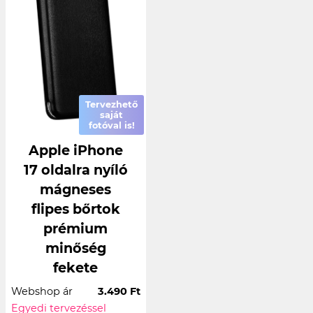
Tervezhető
saját
fotóval is!
Apple iPhone
17 oldalra nyíló
mágneses
flipes bőrtok
prémium
minőség
fekete
Webshop ár
3.490 Ft
Egyedi tervezéssel