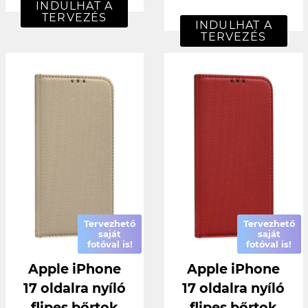
INDULHAT A
TERVEZÉS
INDULHAT A
TERVEZÉS
Tervezhető
Tervezhető
saját
saját
fotóval is!
fotóval is!
Apple iPhone
Apple iPhone
17 oldalra nyíló
17 oldalra nyíló
flipes bőrtok
flipes bőrtok