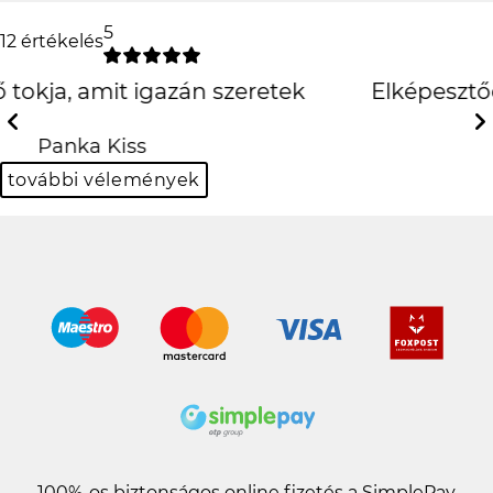
5
12 értékelés
Elképesztően jó lett, köszönöm
szepen
Previous
Next
Kinga Borsos-Kuti
további vélemények
100%-os biztonságos online fizetés a SimplePay