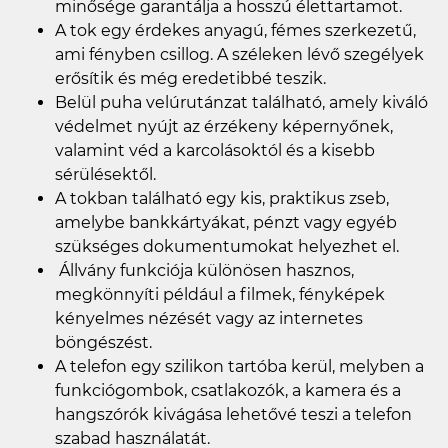
minősége garantálja a hosszú élettartamot.
A tok egy érdekes anyagú, fémes szerkezetű,
ami fényben csillog. A széleken lévő szegélyek
erősítik és még eredetibbé teszik.
Belül puha velúrutánzat található, amely kiváló
védelmet nyújt az érzékeny képernyőnek,
valamint véd a karcolásoktól és a kisebb
sérülésektől.
A tokban található egy kis, praktikus zseb,
amelybe bankkártyákat, pénzt vagy egyéb
szükséges dokumentumokat helyezhet el.
Állvány funkciója különösen hasznos,
megkönnyíti például a filmek, fényképek
kényelmes nézését vagy az internetes
böngészést.
A telefon egy szilikon tartóba kerül, melyben a
funkciógombok, csatlakozók, a kamera és a
hangszórók kivágása lehetővé teszi a telefon
szabad használatát.