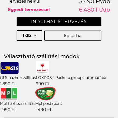
3.490 Ft/db
Tervezés nélkül
6.480 Ft/db
Egyedi tervezéssel
INDULHAT A TERVEZÉS
1 db
kosárba
Választható szállítási módok
GLS házhozszállítás
FOXPOST-Packeta group automatába
1.890 Ft
990 Ft
Mpl házhozszállítás
Mpl postapont
1.990 Ft
1.490 Ft