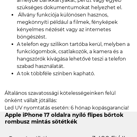
amelybe bankkártyákat, pénzt vagy egyéb
szükséges dokumentumokat helyezhet el.
Állvány funkciója különösen hasznos,
megkönnyíti például a filmek, fényképek
kényelmes nézését vagy az internetes
böngészést.
A telefon egy szilikon tartóba kerül, melyben a
funkciógombok, csatlakozók, a kamera és a
hangszórók kivágása lehetővé teszi a telefon
szabad használatát.
A tok többféle színben kapható.
Általános szavatossági kötelességeinken felül
önként vállalt jótállás:
Led UV nyomtatás esetén: 6 hónap kopásgarancia!
Apple iPhone 17 oldalra nyíló flipes bőrtok
rombusz mintás sötétkék