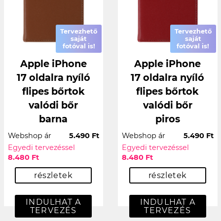
Tervezhető
Tervezhető
saját
saját
fotóval is!
fotóval is!
Apple iPhone
Apple iPhone
17 oldalra nyíló
17 oldalra nyíló
flipes bőrtok
flipes bőrtok
valódi bőr
valódi bőr
barna
piros
Webshop ár
5.490 Ft
Webshop ár
5.490 Ft
Egyedi tervezéssel
Egyedi tervezéssel
8.480 Ft
8.480 Ft
részletek
részletek
INDULHAT A
INDULHAT A
TERVEZÉS
TERVEZÉS