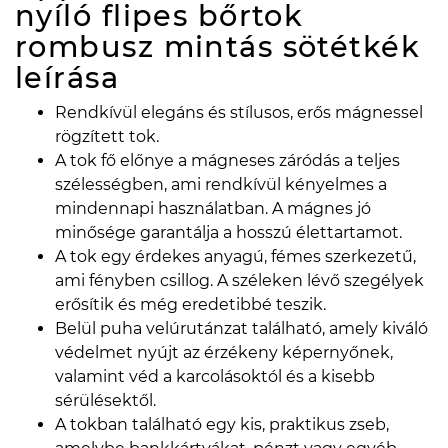
nyíló flipes bőrtok
rombusz mintás sötétkék
leírása
Rendkívül elegáns és stílusos, erős mágnessel
rögzített tok.
A tok fő előnye a mágneses záródás a teljes
szélességben, ami rendkívül kényelmes a
mindennapi használatban. A mágnes jó
minősége garantálja a hosszú élettartamot.
A tok egy érdekes anyagú, fémes szerkezetű,
ami fényben csillog. A széleken lévő szegélyek
erősítik és még eredetibbé teszik.
Belül puha velúrutánzat található, amely kiváló
védelmet nyújt az érzékeny képernyőnek,
valamint véd a karcolásoktól és a kisebb
sérülésektől.
A tokban található egy kis, praktikus zseb,