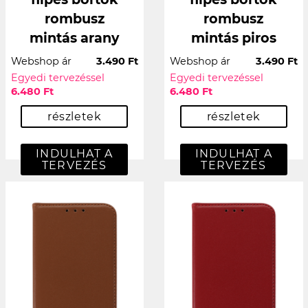
rombusz
rombusz
mintás arany
mintás piros
Webshop ár
3.490 Ft
Webshop ár
3.490 Ft
Egyedi tervezéssel
Egyedi tervezéssel
6.480 Ft
6.480 Ft
részletek
részletek
INDULHAT A
INDULHAT A
TERVEZÉS
TERVEZÉS