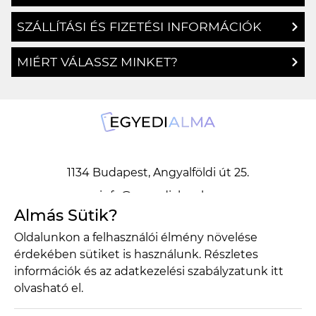
SZÁLLÍTÁSI ÉS FIZETÉSI INFORMÁCIÓK
MIÉRT VÁLASSZ MINKET?
1134 Budapest, Angyalföldi út 25.
info@egyedialma.hu
Almás Sütik?
Oldalunkon a felhasználói élmény növelése
1134 Budapest, Angyalföldi út 25.
érdekében sütiket is használunk. Részletes
info@egyedialma.hu
információk és az adatkezelési szabályzatunk
itt
olvasható el.
Adatkezelési szabályzat
Általános szerződési feltételek