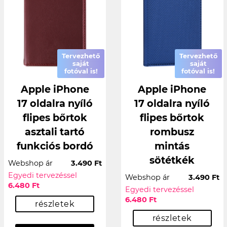
Tervezhető
Tervezhető
saját
saját
fotóval is!
fotóval is!
Apple iPhone
Apple iPhone
17 oldalra nyíló
17 oldalra nyíló
flipes bőrtok
flipes bőrtok
asztali tartó
rombusz
funkciós bordó
mintás
sötétkék
Webshop ár
3.490 Ft
Egyedi tervezéssel
Webshop ár
3.490 Ft
6.480 Ft
Egyedi tervezéssel
6.480 Ft
részletek
részletek