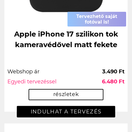
Tervezhető saját
fotóval is!
Apple iPhone 17 szilikon tok
kameravédővel matt fekete
Webshop ár
3.490 Ft
Egyedi tervezéssel
6.480 Ft
részletek
INDULHAT A TERVEZÉS