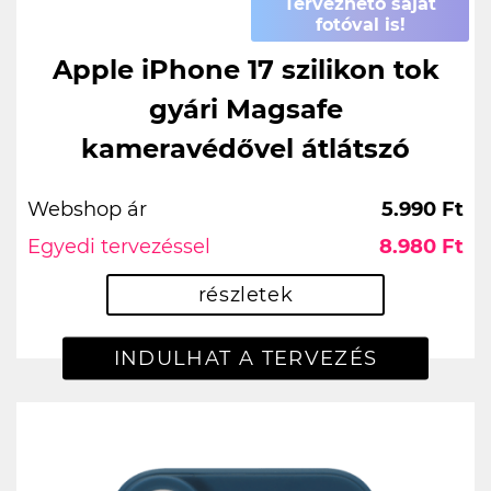
Tervezhető saját
fotóval is!
Apple iPhone 17 szilikon tok
gyári Magsafe
kameravédővel átlátszó
Webshop ár
5.990 Ft
Egyedi tervezéssel
8.980 Ft
részletek
INDULHAT A TERVEZÉS