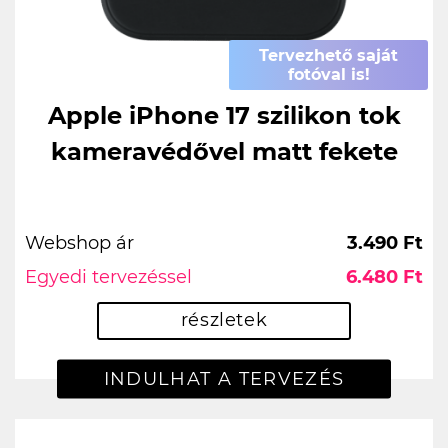
Tervezhető saját
fotóval is!
Apple iPhone 17 szilikon tok
kameravédővel matt fekete
Webshop ár
3.490 Ft
Egyedi tervezéssel
6.480 Ft
részletek
INDULHAT A TERVEZÉS