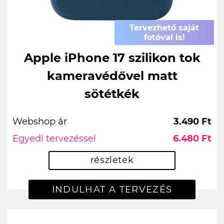
Tervezhető saját
fotóval is!
Apple iPhone 17 szilikon tok
kameravédővel matt
sötétkék
Webshop ár
3.490 Ft
Egyedi tervezéssel
6.480 Ft
részletek
INDULHAT A TERVEZÉS