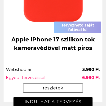
Tervezhető saját
fotóval is!
Apple iPhone 17 szilikon tok
kameravédővel matt piros
Webshop ár
3.990 Ft
Egyedi tervezéssel
6.980 Ft
részletek
INDULHAT A TERVEZÉS