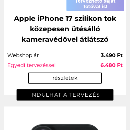
Tervezhető saját
fotóval is!
Apple iPhone 17 szilikon tok
közepesen ütésálló
kameravédővel átlátszó
Webshop ár
3.490 Ft
Egyedi tervezéssel
6.480 Ft
részletek
INDULHAT A TERVEZÉS