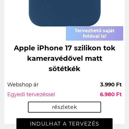
Tervezhető saját
fotóval is!
Apple iPhone 17 szilikon tok
kameravédővel matt
sötétkék
Webshop ár
3.990 Ft
Egyedi tervezéssel
6.980 Ft
részletek
INDULHAT A TERVEZÉS