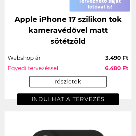
Tervezhető saját
fotóval is!
Apple iPhone 17 szilikon tok
kameravédővel matt
sötétzöld
Webshop ár
3.490 Ft
Egyedi tervezéssel
6.480 Ft
részletek
INDULHAT A TERVEZÉS