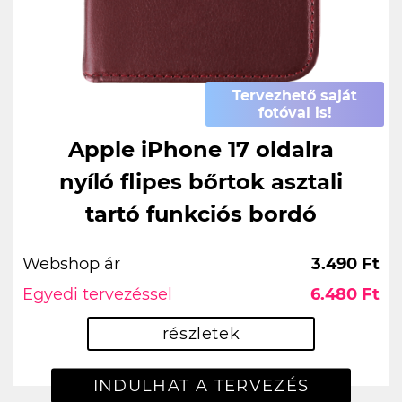
Tervezhető saját
fotóval is!
Apple iPhone 17 oldalra
nyíló flipes bőrtok asztali
tartó funkciós bordó
Webshop ár
3.490 Ft
Egyedi tervezéssel
6.480 Ft
részletek
INDULHAT A TERVEZÉS