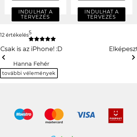
INDULHAT A
INDULHAT A
TERVEZÉS
TERVEZÉS
5
12 értékelés
Elképesztően jó lett, köszönöm
szepen
Previous
Next
Kinga Borsos-Kuti
további vélemények