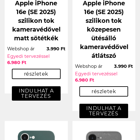
Apple iPhone
Apple iPhone
16e (SE 2025)
16e (SE 2025)
szilikon tok
szilikon tok
kameravédővel
közepesen
matt sötétkék
ütésálló
kameravédővel
Webshop ár
3.990 Ft
átlátszó
Egyedi tervezéssel
6.980 Ft
Webshop ár
3.990 Ft
részletek
Egyedi tervezéssel
6.980 Ft
INDULHAT A
részletek
TERVEZÉS
INDULHAT A
TERVEZÉS