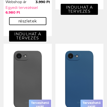
Webshop ár
3.990 Ft
INDULHAT A
Egyedi tervezéssel
TERVEZÉS
6.980 Ft
részletek
INDULHAT A
TERVEZÉS
Tervezhető
Tervezhető
saját
saját