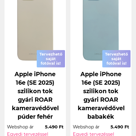
Tervezhető
Tervezhető
saját
saját
fotóval is!
fotóval is!
Apple iPhone
Apple iPhone
16e (SE 2025)
16e (SE 2025)
szilikon tok
szilikon tok
gyári ROAR
gyári ROAR
kameravédővel
kameravédővel
púder fehér
babakék
Webshop ár
5.490 Ft
Webshop ár
5.490 Ft
Egyedi tervezéssel
Egyedi tervezéssel