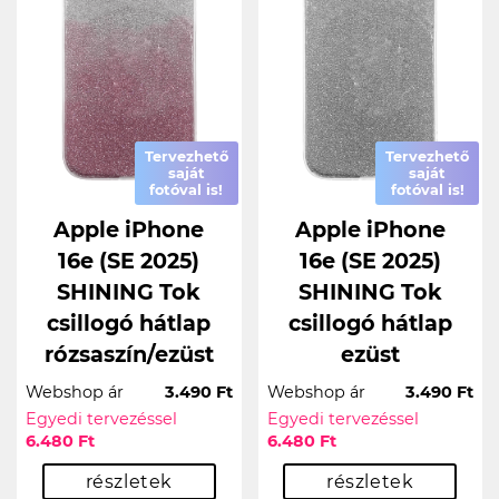
Tervezhető
Tervezhető
saját
saját
fotóval is!
fotóval is!
Apple iPhone
Apple iPhone
16e (SE 2025)
16e (SE 2025)
SHINING Tok
SHINING Tok
csillogó hátlap
csillogó hátlap
rózsaszín/ezüst
ezüst
Webshop ár
3.490 Ft
Webshop ár
3.490 Ft
Egyedi tervezéssel
Egyedi tervezéssel
6.480 Ft
6.480 Ft
részletek
részletek