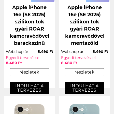
Apple iPhone
Apple iPhone
16e (SE 2025)
16e (SE 2025)
szilikon tok
szilikon tok
gyári ROAR
gyári ROAR
kameravédővel
kameravédővel
barackszínű
mentazöld
Webshop ár
5.490 Ft
Webshop ár
5.490 Ft
Egyedi tervezéssel
Egyedi tervezéssel
8.480 Ft
8.480 Ft
részletek
részletek
INDULHAT A
INDULHAT A
TERVEZÉS
TERVEZÉS