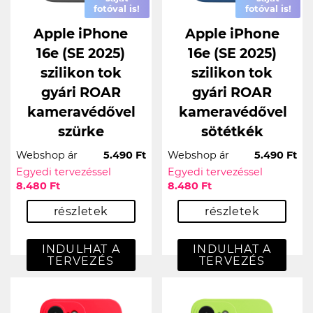
fotóval is!
fotóval is!
Apple iPhone
Apple iPhone
16e (SE 2025)
16e (SE 2025)
szilikon tok
szilikon tok
gyári ROAR
gyári ROAR
kameravédővel
kameravédővel
szürke
sötétkék
Webshop ár
5.490 Ft
Webshop ár
5.490 Ft
Egyedi tervezéssel
Egyedi tervezéssel
8.480 Ft
8.480 Ft
részletek
részletek
INDULHAT A
INDULHAT A
TERVEZÉS
TERVEZÉS