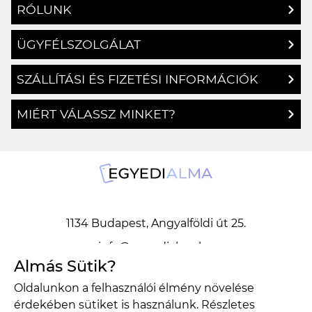
RÓLUNK
ÜGYFÉLSZOLGÁLAT
SZÁLLÍTÁSI ÉS FIZETÉSI INFORMÁCIÓK
MIÉRT VÁLASSZ MINKET?
1134 Budapest, Angyalföldi út 25.
info@egyedialma.hu
Almás Sütik?
Oldalunkon a felhasználói élmény növelése
1134 Budapest, Angyalföldi út 25.
érdekében sütiket is használunk. Részletes