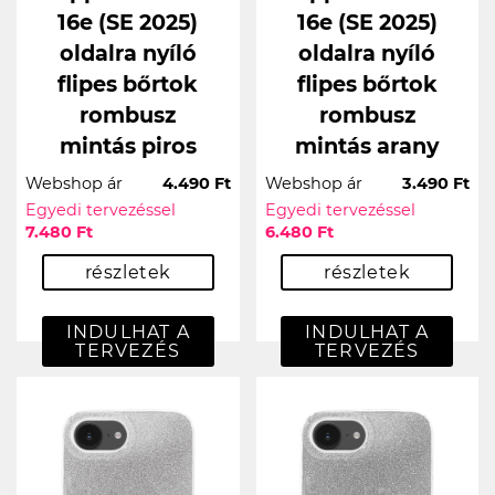
16e (SE 2025)
16e (SE 2025)
oldalra nyíló
oldalra nyíló
flipes bőrtok
flipes bőrtok
rombusz
rombusz
mintás piros
mintás arany
Webshop ár
4.490 Ft
Webshop ár
3.490 Ft
Egyedi tervezéssel
Egyedi tervezéssel
7.480 Ft
6.480 Ft
részletek
részletek
INDULHAT A
INDULHAT A
TERVEZÉS
TERVEZÉS