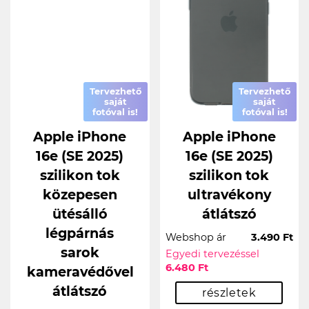
Tervezhető
Tervezhető
saját
saját
fotóval is!
fotóval is!
Apple iPhone
Apple iPhone
16e (SE 2025)
16e (SE 2025)
szilikon tok
szilikon tok
közepesen
ultravékony
ütésálló
átlátszó
légpárnás
Webshop ár
3.490 Ft
sarok
Egyedi tervezéssel
6.480 Ft
kameravédővel
átlátszó
részletek