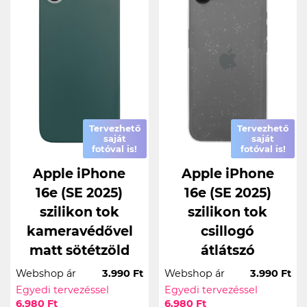
Tervezhető
Tervezhető
saját
saját
fotóval is!
fotóval is!
Apple iPhone
Apple iPhone
16e (SE 2025)
16e (SE 2025)
szilikon tok
szilikon tok
kameravédővel
csillogó
matt sötétzöld
átlátszó
Webshop ár
3.990 Ft
Webshop ár
3.990 Ft
Egyedi tervezéssel
Egyedi tervezéssel
6.980 Ft
6.980 Ft