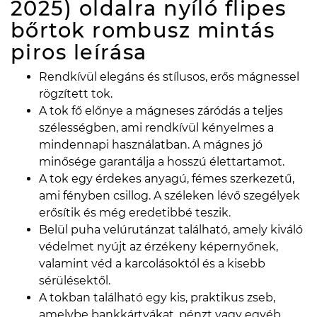
2025) oldalra nyíló flipes
bőrtok rombusz mintás
piros
leírása
Rendkívül elegáns és stílusos, erős mágnessel
rögzített tok.
A tok fő előnye a mágneses záródás a teljes
szélességben, ami rendkívül kényelmes a
mindennapi használatban. A mágnes jó
minősége garantálja a hosszú élettartamot.
A tok egy érdekes anyagú, fémes szerkezetű,
ami fényben csillog. A széleken lévő szegélyek
erősítik és még eredetibbé teszik.
Belül puha velúrutánzat található, amely kiváló
védelmet nyújt az érzékeny képernyőnek,
valamint véd a karcolásoktól és a kisebb
sérülésektől.
A tokban található egy kis, praktikus zseb,
amelybe bankkártyákat, pénzt vagy egyéb