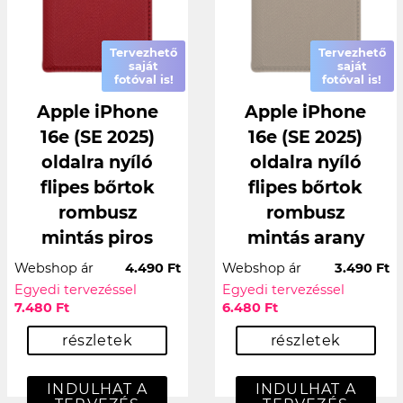
Tervezhető
Tervezhető
saját
saját
fotóval is!
fotóval is!
Apple iPhone
Apple iPhone
16e (SE 2025)
16e (SE 2025)
oldalra nyíló
oldalra nyíló
flipes bőrtok
flipes bőrtok
rombusz
rombusz
mintás piros
mintás arany
Webshop ár
4.490 Ft
Webshop ár
3.490 Ft
Egyedi tervezéssel
Egyedi tervezéssel
7.480 Ft
6.480 Ft
részletek
részletek
INDULHAT A
INDULHAT A