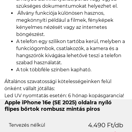
szükséges dokumentumokat helyezhet el.
Állvány funkciója különösen hasznos,
megkönnyíti például a filmek, fényképek
kényelmes nézését vagy az internetes
böngészést.
A telefon egy szilikon tartóba kerül, melyben a
funkciógombok, csatlakozók, a kamera és a
hangszórók kivágása lehetővé teszi a telefon
szabad használatát.
A tok többféle színben kapható.
Általános szavatossági kötelességeinken felül
önként vállalt jótállás:
Led UV nyomtatás esetén: 6 hónap kopásgarancia!
Apple iPhone 16e (SE 2025) oldalra nyíló
flipes bőrtok rombusz mintás piros
4.490 Ft/db
Tervezés nélkül