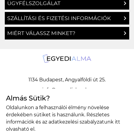
ÜGYFÉLSZOLGÁLAT
SZÁLLÍTÁSI ÉS FIZETÉSI INFORMÁCIÓK
MIÉRT VÁLASSZ MINKET?
1134 Budapest, Angyalföldi út 25.
info@egyedialma.hu
Almás Sütik?
Oldalunkon a felhasználói élmény növelése
1134 Budapest, Angyalföldi út 25.
érdekében sütiket is használunk. Részletes
info@egyedialma.hu
információk és az adatkezelési szabályzatunk
itt
olvasható el.