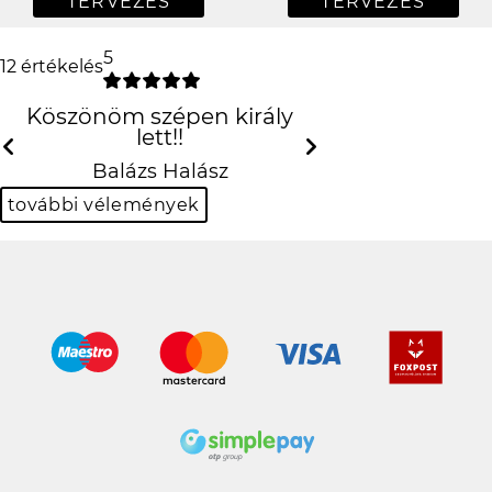
TERVEZÉS
TERVEZÉS
5
12 értékelés
Köszönöm szépen király lett!!
Previous
N
Balázs Halász
további vélemények