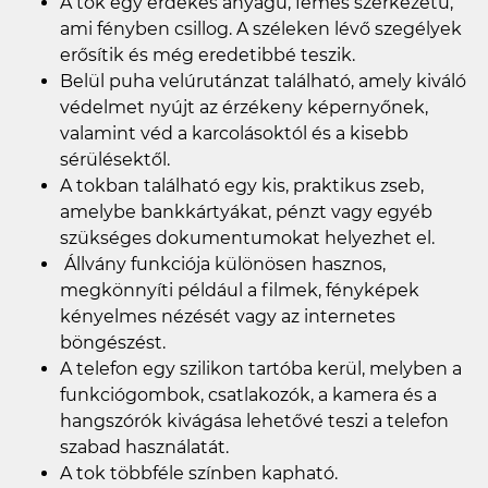
A tok egy érdekes anyagú, fémes szerkezetű,
ami fényben csillog. A széleken lévő szegélyek
erősítik és még eredetibbé teszik.
Belül puha velúrutánzat található, amely kiváló
védelmet nyújt az érzékeny képernyőnek,
valamint véd a karcolásoktól és a kisebb
sérülésektől.
A tokban található egy kis, praktikus zseb,
amelybe bankkártyákat, pénzt vagy egyéb
szükséges dokumentumokat helyezhet el.
Állvány funkciója különösen hasznos,
megkönnyíti például a filmek, fényképek
kényelmes nézését vagy az internetes
böngészést.
A telefon egy szilikon tartóba kerül, melyben a
funkciógombok, csatlakozók, a kamera és a
hangszórók kivágása lehetővé teszi a telefon
szabad használatát.
A tok többféle színben kapható.