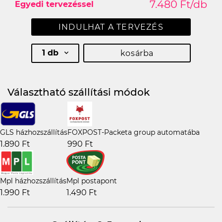
7.480 Ft/db
Egyedi tervezéssel
INDULHAT A TERVEZÉS
1 db
kosárba
Választható szállítási módok
GLS házhozszállítás
FOXPOST-Packeta group automatába
1.890 Ft
990 Ft
Mpl házhozszállítás
Mpl postapont
1.990 Ft
1.490 Ft