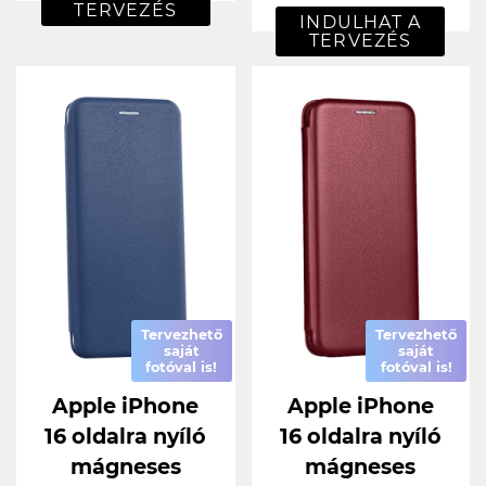
TERVEZÉS
INDULHAT A
TERVEZÉS
Tervezhető
Tervezhető
saját
saját
fotóval is!
fotóval is!
Apple iPhone
Apple iPhone
16 oldalra nyíló
16 oldalra nyíló
mágneses
mágneses