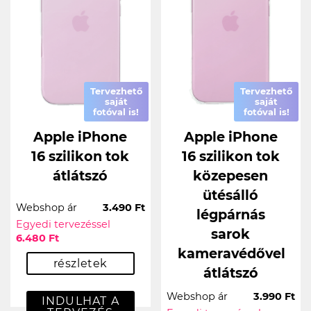
Tervezhető
Tervezhető
saját
saját
fotóval is!
fotóval is!
Apple iPhone
Apple iPhone
16 szilikon tok
16 szilikon tok
átlátszó
közepesen
ütésálló
Webshop ár
3.490 Ft
légpárnás
Egyedi tervezéssel
sarok
6.480 Ft
kameravédővel
részletek
átlátszó
Webshop ár
3.990 Ft
INDULHAT A