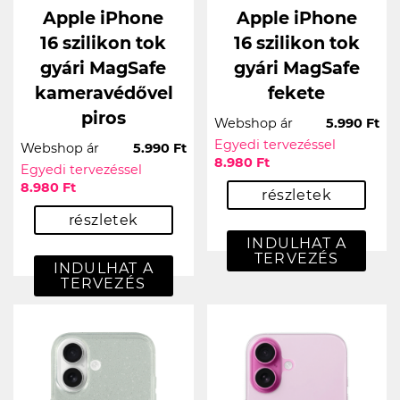
Apple iPhone
Apple iPhone
16 szilikon tok
16 szilikon tok
gyári MagSafe
gyári MagSafe
kameravédővel
fekete
piros
Webshop ár
5.990 Ft
Egyedi tervezéssel
Webshop ár
5.990 Ft
8.980 Ft
Egyedi tervezéssel
8.980 Ft
részletek
részletek
INDULHAT A
TERVEZÉS
INDULHAT A
TERVEZÉS