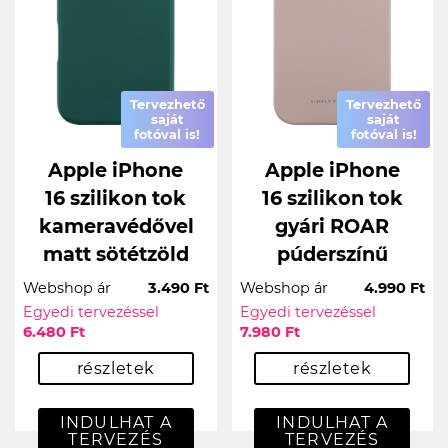
Tervezhető
Tervezhető
saját
saját
fotóval is!
fotóval is!
Apple iPhone
Apple iPhone
16 szilikon tok
16 szilikon tok
kameravédővel
gyári ROAR
matt sötétzöld
púderszínű
Webshop ár
3.490 Ft
Webshop ár
4.990 Ft
Egyedi tervezéssel
Egyedi tervezéssel
6.480 Ft
7.980 Ft
részletek
részletek
INDULHAT A
INDULHAT A
TERVEZÉS
TERVEZÉS