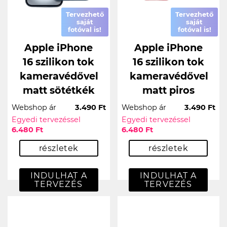
Tervezhető
Tervezhető
saját
saját
fotóval is!
fotóval is!
Apple iPhone
Apple iPhone
16 szilikon tok
16 szilikon tok
kameravédővel
kameravédővel
matt sötétkék
matt piros
Webshop ár
3.490 Ft
Webshop ár
3.490 Ft
Egyedi tervezéssel
Egyedi tervezéssel
6.480 Ft
6.480 Ft
részletek
részletek
INDULHAT A
INDULHAT A
TERVEZÉS
TERVEZÉS