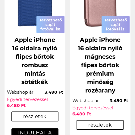
Tervezhető
Tervezhető
saját
saját
fotóval is!
fotóval is!
Apple iPhone
Apple iPhone
16 oldalra nyíló
16 oldalra nyíló
flipes bőrtok
mágneses
rombusz
flipes bőrtok
mintás
prémium
sötétkék
minőség
rozéarany
Webshop ár
3.490 Ft
Egyedi tervezéssel
Webshop ár
3.490 Ft
6.480 Ft
Egyedi tervezéssel
6.480 Ft
részletek
részletek
INDULHAT A