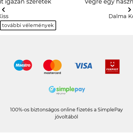
Végre egy használható
oldal
Previous
Next
Dalma Kocsis
további vélemények
100%-os biztonságos online fizetés a SimplePay
jóvoltából