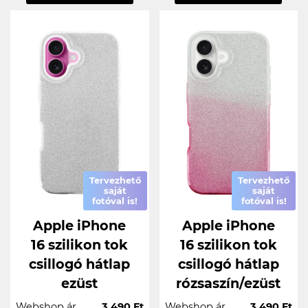
Tervezhető
Tervezhető
saját
saját
fotóval is!
fotóval is!
Apple iPhone
Apple iPhone
16 szilikon tok
16 szilikon tok
csillogó hátlap
csillogó hátlap
ezüst
rózsaszín/ezüst
Webshop ár
3.490 Ft
Webshop ár
3.490 Ft