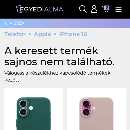
0
VISSZA
Telefon
Apple
IPhone 16
A keresett termék
sajnos nem található.
Válogass a készülékhez kapcsolódó termékek
között!