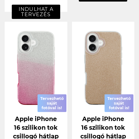
INDULHAT A
TERVEZÉS
Tervezhető
Tervezhető
saját
saját
fotóval is!
fotóval is!
Apple iPhone
Apple iPhone
16 szilikon tok
16 szilikon tok
csillogó hátlap
csillogó hátlap