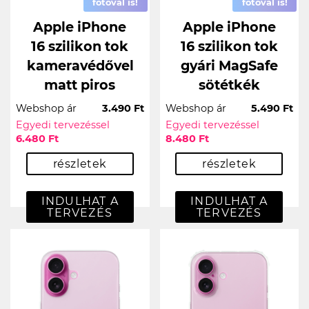
fotóval is!
fotóval is!
Apple iPhone
Apple iPhone
16 szilikon tok
16 szilikon tok
kameravédővel
gyári MagSafe
matt piros
sötétkék
Webshop ár
3.490 Ft
Webshop ár
5.490 Ft
Egyedi tervezéssel
Egyedi tervezéssel
6.480 Ft
8.480 Ft
részletek
részletek
INDULHAT A
INDULHAT A
TERVEZÉS
TERVEZÉS