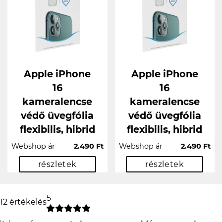
Apple iPhone
Apple iPhone
16
16
kameralencse
kameralencse
védő üvegfólia
védő üvegfólia
flexibilis, hibrid
flexibilis, hibrid
Webshop ár
2.490 Ft
Webshop ár
2.490 Ft
részletek
részletek
5
12 értékelés