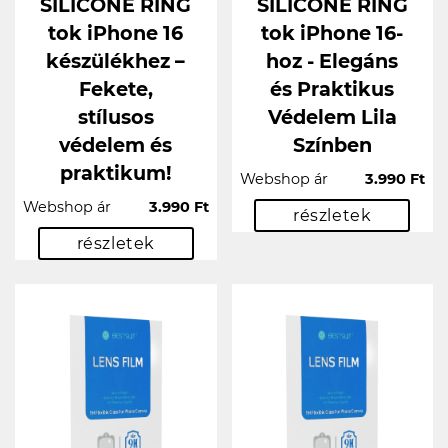
SILICONE RING
SILICONE RING
tok iPhone 16
tok iPhone 16-
készülékhez –
hoz - Elegáns
Fekete,
és Praktikus
stílusos
Védelem Lila
védelem és
Színben
praktikum!
Webshop ár
3.990 Ft
Webshop ár
3.990 Ft
részletek
részletek