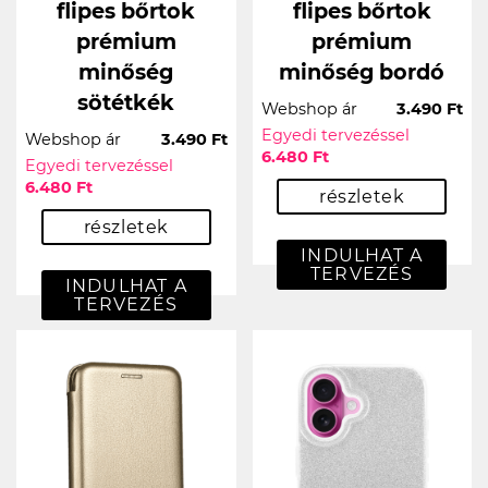
flipes bőrtok
flipes bőrtok
prémium
prémium
minőség
minőség bordó
sötétkék
Webshop ár
3.490 Ft
Egyedi tervezéssel
Webshop ár
3.490 Ft
6.480 Ft
Egyedi tervezéssel
6.480 Ft
részletek
részletek
INDULHAT A
TERVEZÉS
INDULHAT A
TERVEZÉS