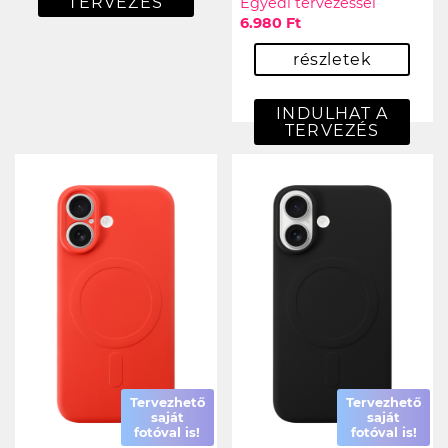
TERVEZÉS
Egyedi tervezéssel
6.980 Ft
részletek
INDULHAT A
TERVEZÉS
Tervezhető
Tervezhető
saját
saját
fotóval is!
fotóval is!