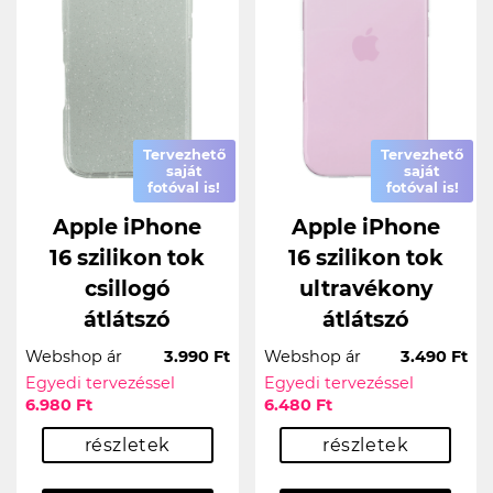
Tervezhető
Tervezhető
saját
saját
fotóval is!
fotóval is!
Apple iPhone
Apple iPhone
16 szilikon tok
16 szilikon tok
csillogó
ultravékony
átlátszó
átlátszó
Webshop ár
3.990 Ft
Webshop ár
3.490 Ft
Egyedi tervezéssel
Egyedi tervezéssel
6.980 Ft
6.480 Ft
részletek
részletek