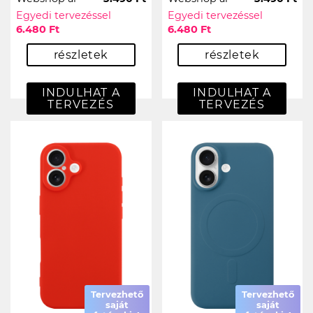
Egyedi tervezéssel
Egyedi tervezéssel
6.480 Ft
6.480 Ft
részletek
részletek
INDULHAT A
INDULHAT A
TERVEZÉS
TERVEZÉS
Tervezhető
Tervezhető
saját
saját