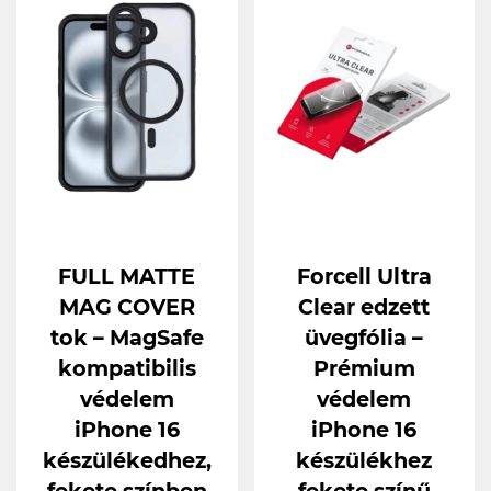
FULL MATTE
Forcell Ultra
MAG COVER
Clear edzett
tok – MagSafe
üvegfólia –
kompatibilis
Prémium
védelem
védelem
iPhone 16
iPhone 16
készülékedhez,
készülékhez