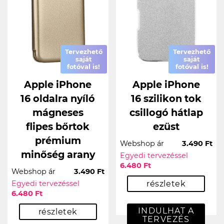
Tervezhető
Tervezhető
saját
saját
fotóval is!
fotóval is!
Apple iPhone
Apple iPhone
16 oldalra nyíló
16 szilikon tok
mágneses
csillogó hátlap
flipes bőrtok
ezüst
prémium
Webshop ár
3.490 Ft
minőség arany
Egyedi tervezéssel
6.480 Ft
Webshop ár
3.490 Ft
Egyedi tervezéssel
részletek
6.480 Ft
INDULHAT A
részletek
TERVEZÉS