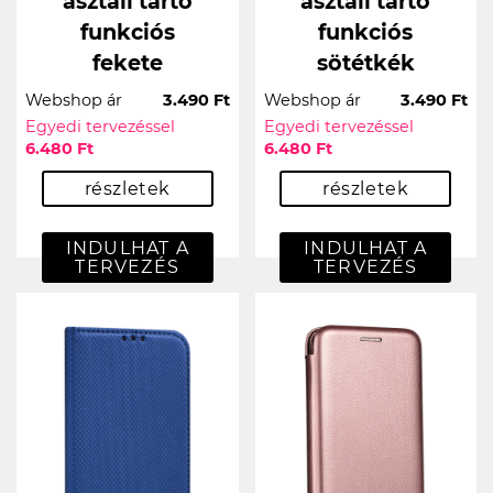
asztali tartó
asztali tartó
funkciós
funkciós
fekete
sötétkék
Webshop ár
3.490 Ft
Webshop ár
3.490 Ft
Egyedi tervezéssel
Egyedi tervezéssel
6.480 Ft
6.480 Ft
részletek
részletek
INDULHAT A
INDULHAT A
TERVEZÉS
TERVEZÉS