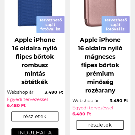
Tervezhető
Tervezhető
saját
saját
fotóval is!
fotóval is!
Apple iPhone
Apple iPhone
16 oldalra nyíló
16 oldalra nyíló
flipes bőrtok
mágneses
rombusz
flipes bőrtok
mintás
prémium
sötétkék
minőség
rozéarany
Webshop ár
3.490 Ft
Egyedi tervezéssel
Webshop ár
3.490 Ft
6.480 Ft
Egyedi tervezéssel
6.480 Ft
részletek
részletek
INDULHAT A