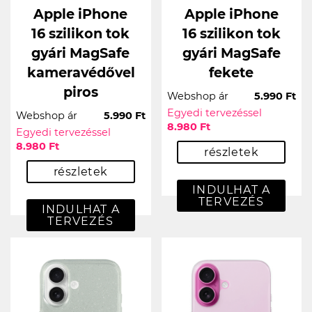
Apple iPhone
Apple iPhone
16 szilikon tok
16 szilikon tok
gyári MagSafe
gyári MagSafe
kameravédővel
fekete
piros
Webshop ár
5.990 Ft
Egyedi tervezéssel
Webshop ár
5.990 Ft
8.980 Ft
Egyedi tervezéssel
8.980 Ft
részletek
részletek
INDULHAT A
TERVEZÉS
INDULHAT A
TERVEZÉS