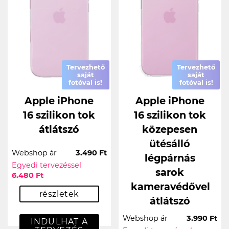
Tervezhető
Tervezhető
saját
saját
fotóval is!
fotóval is!
Apple iPhone
Apple iPhone
16 szilikon tok
16 szilikon tok
átlátszó
közepesen
ütésálló
Webshop ár
3.490 Ft
légpárnás
Egyedi tervezéssel
sarok
6.480 Ft
kameravédővel
részletek
átlátszó
Webshop ár
3.990 Ft
INDULHAT A