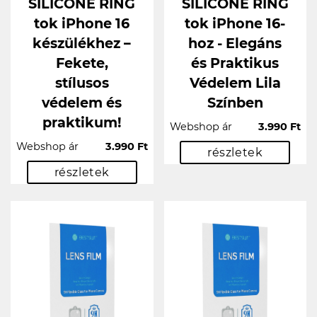
SILICONE RING
SILICONE RING
tok iPhone 16
tok iPhone 16-
készülékhez –
hoz - Elegáns
Fekete,
és Praktikus
stílusos
Védelem Lila
védelem és
Színben
praktikum!
Webshop ár
3.990 Ft
Webshop ár
3.990 Ft
részletek
részletek