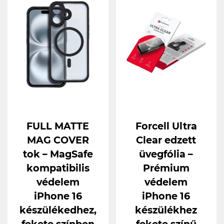
FULL MATTE
Forcell Ultra
MAG COVER
Clear edzett
tok – MagSafe
üvegfólia –
kompatibilis
Prémium
védelem
védelem
iPhone 16
iPhone 16
készülékedhez,
készülékhez