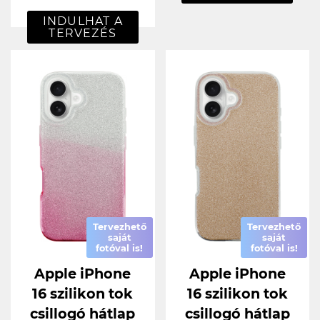
INDULHAT A
TERVEZÉS
Tervezhető
Tervezhető
saját
saját
fotóval is!
fotóval is!
Apple iPhone
Apple iPhone
16 szilikon tok
16 szilikon tok
csillogó hátlap
csillogó hátlap