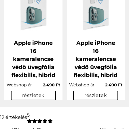
Apple iPhone
Apple iPhone
16
16
kameralencse
kameralencse
védő üvegfólia
védő üvegfólia
flexibilis, hibrid
flexibilis, hibrid
Webshop ár
2.490 Ft
Webshop ár
2.490 Ft
részletek
részletek
5
12 értékelés