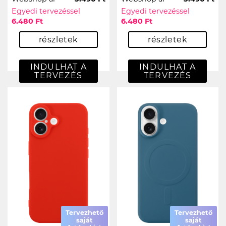
Egyedi tervezéssel
Egyedi tervezéssel
6.480 Ft
6.480 Ft
részletek
részletek
INDULHAT A
INDULHAT A
TERVEZÉS
TERVEZÉS
Tervezhető
Tervezhető
saját
saját