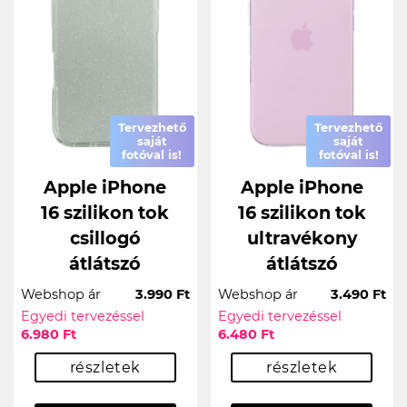
Tervezhető
Tervezhető
saját
saját
fotóval is!
fotóval is!
Apple iPhone
Apple iPhone
16 szilikon tok
16 szilikon tok
csillogó
ultravékony
átlátszó
átlátszó
Webshop ár
3.990 Ft
Webshop ár
3.490 Ft
Egyedi tervezéssel
Egyedi tervezéssel
6.980 Ft
6.480 Ft
részletek
részletek