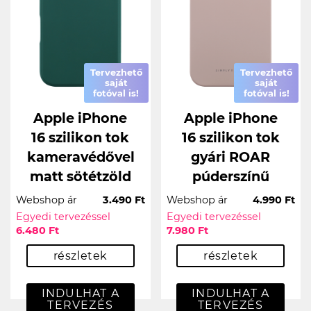
Tervezhető
Tervezhető
saját
saját
fotóval is!
fotóval is!
Apple iPhone
Apple iPhone
16 szilikon tok
16 szilikon tok
kameravédővel
gyári ROAR
matt sötétzöld
púderszínű
Webshop ár
3.490 Ft
Webshop ár
4.990 Ft
Egyedi tervezéssel
Egyedi tervezéssel
6.480 Ft
7.980 Ft
részletek
részletek
INDULHAT A
INDULHAT A
TERVEZÉS
TERVEZÉS