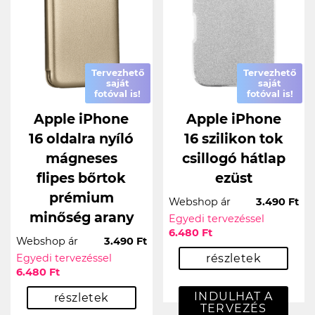
Tervezhető
Tervezhető
saját
saját
fotóval is!
fotóval is!
Apple iPhone
Apple iPhone
16 oldalra nyíló
16 szilikon tok
mágneses
csillogó hátlap
flipes bőrtok
ezüst
prémium
Webshop ár
3.490 Ft
minőség arany
Egyedi tervezéssel
6.480 Ft
Webshop ár
3.490 Ft
Egyedi tervezéssel
részletek
6.480 Ft
INDULHAT A
részletek
TERVEZÉS