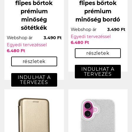
flipes bőrtok
flipes bőrtok
prémium
prémium
minőség
minőség bordó
sötétkék
Webshop ár
3.490 Ft
Egyedi tervezéssel
Webshop ár
3.490 Ft
6.480 Ft
Egyedi tervezéssel
6.480 Ft
részletek
részletek
INDULHAT A
TERVEZÉS
INDULHAT A
TERVEZÉS