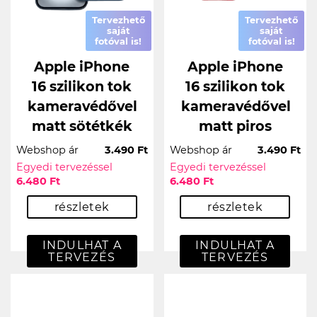
Tervezhető
Tervezhető
saját
saját
fotóval is!
fotóval is!
Apple iPhone
Apple iPhone
16 szilikon tok
16 szilikon tok
kameravédővel
kameravédővel
matt sötétkék
matt piros
Webshop ár
3.490 Ft
Webshop ár
3.490 Ft
Egyedi tervezéssel
Egyedi tervezéssel
6.480 Ft
6.480 Ft
részletek
részletek
INDULHAT A
INDULHAT A
TERVEZÉS
TERVEZÉS