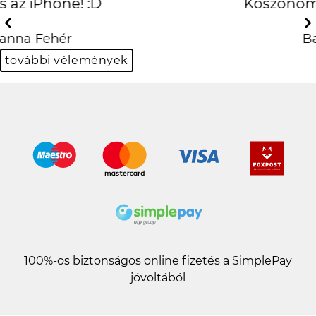
Köszönöm szépen király
lett!!
Previous
Next
Balázs Halász
további vélemények
100%-os biztonságos online fizetés a SimplePay
jóvoltából