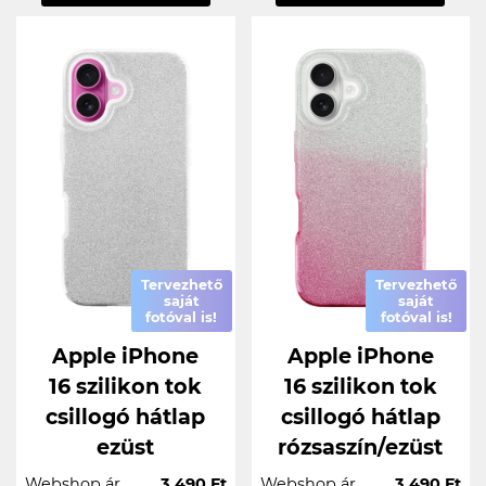
Tervezhető
Tervezhető
saját
saját
fotóval is!
fotóval is!
Apple iPhone
Apple iPhone
16 szilikon tok
16 szilikon tok
csillogó hátlap
csillogó hátlap
ezüst
rózsaszín/ezüst
Webshop ár
3.490 Ft
Webshop ár
3.490 Ft