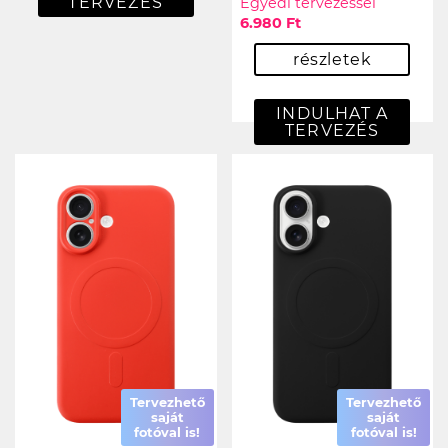
TERVEZÉS
Egyedi tervezéssel
6.980 Ft
részletek
INDULHAT A
TERVEZÉS
Tervezhető
Tervezhető
saját
saját
fotóval is!
fotóval is!