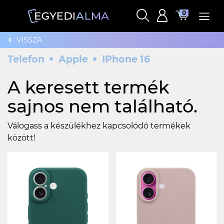
0
VISSZA
Telefon
Apple
IPhone 16
A keresett termék
sajnos nem található.
Válogass a készülékhez kapcsolódó termékek
között!