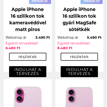
fotóval is!
fotóval is!
Apple iPhone
Apple iPhone
16 szilikon tok
16 szilikon tok
kameravédővel
gyári MagSafe
matt piros
sötétkék
Webshop ár
3.490 Ft
Webshop ár
5.490 Ft
Egyedi tervezéssel
Egyedi tervezéssel
6.480 Ft
8.480 Ft
részletek
részletek
INDULHAT A
INDULHAT A
TERVEZÉS
TERVEZÉS