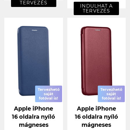
TERVEZÉS
INDULHAT A
TERVEZÉS
Tervezhető
Tervezhető
saját
saját
fotóval is!
fotóval is!
Apple iPhone
Apple iPhone
16 oldalra nyíló
16 oldalra nyíló
mágneses
mágneses