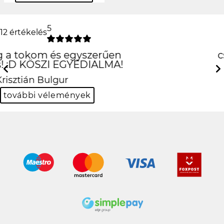
5
12 értékelés
csúcs lett
köszi!
Previous
Next
Viktor Kovács
további vélemények