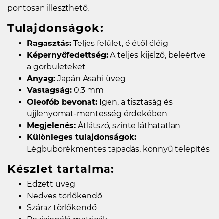
pontosan illeszthető.
Tulajdonságok:
Ragasztás:
Teljes felület, élétől éléig
Képernyőfedettség:
A teljes kijelző, beleértve
a görbületeket
Anyag:
Japán Asahi üveg
Vastagság:
0,3 mm
Oleofób bevonat:
Igen, a tisztaság és
ujjlenyomat-mentesség érdekében
Megjelenés:
Átlátszó, szinte láthatatlan
Különleges tulajdonságok:
Légbuborékmentes tapadás, könnyű telepítés
Készlet tartalma:
Edzett üveg
Nedves törlőkendő
Száraz törlőkendő