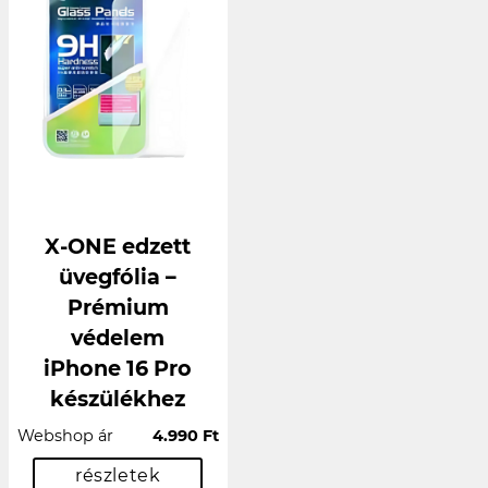
X-ONE edzett
üvegfólia –
Prémium
védelem
iPhone 16 Pro
készülékhez
Webshop ár
4.990 Ft
részletek