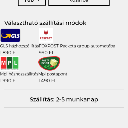
1 db
kosárba
Választható szállítási módok
GLS házhozszállítás
FOXPOST-Packeta group automatába
1.890 Ft
990 Ft
Mpl házhozszállítás
Mpl postapont
1.990 Ft
1.490 Ft
Szállítás: 2-5 munkanap