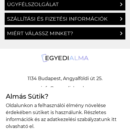
ÜGYFÉLSZOLGÁLAT
SZÁLLÍTÁSI ÉS FIZETÉSI INFORMÁCIÓK
MIÉRT VÁLASSZ MINKET?
1134 Budapest, Angyalföldi út 25.
info@egyedialma.hu
Almás Sütik?
Oldalunkon a felhasználói élmény növelése
1134 Budapest, Angyalföldi út 25.
érdekében sütiket is használunk. Részletes
info@egyedialma.hu
információk és az adatkezelési szabályzatunk
itt
olvasható el.