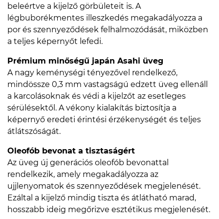
beleértve a kijelző görbületeit is. A
légbuborékmentes illeszkedés megakadályozza a
por és szennyeződések felhalmozódását, miközben
a teljes képernyőt lefedi.
Prémium minőségű japán Asahi üveg
A nagy keménységi tényezővel rendelkező,
mindössze 0,3 mm vastagságú edzett üveg ellenáll
a karcolásoknak és védi a kijelzőt az esetleges
sérülésektől. A vékony kialakítás biztosítja a
képernyő eredeti érintési érzékenységét és teljes
átlátszóságát.
Oleofób bevonat a tisztaságért
Az üveg új generációs oleofób bevonattal
rendelkezik, amely megakadályozza az
ujjlenyomatok és szennyeződések megjelenését.
Ezáltal a kijelző mindig tiszta és átlátható marad,
hosszabb ideig megőrizve esztétikus megjelenését.