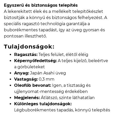
Egyszerű és biztonságos telepítés
A lekerekített élek és a mellékelt telepítőkészlet
biztosítják a könnyű és biztonságos felhelyezést. A
speciális ragasztó technológia garantálja a
buborékmentes tapadást, így az üveg gyorsan és
pontosan illeszthető.
Tulajdonságok:
Ragasztás:
Teljes felület, élétől éléig
Képernyőfedettség:
A teljes kijelző, beleértve
a görbületeket
Anyag:
Japán Asahi üveg
Vastagság:
0,3 mm
Oleofób bevonat:
Igen, a tisztaság és
ujjlenyomat-mentesség érdekében
Megjelenés:
Átlátszó, szinte láthatatlan
Különleges tulajdonságok:
Légbuborékmentes tapadás, könnyű telepítés