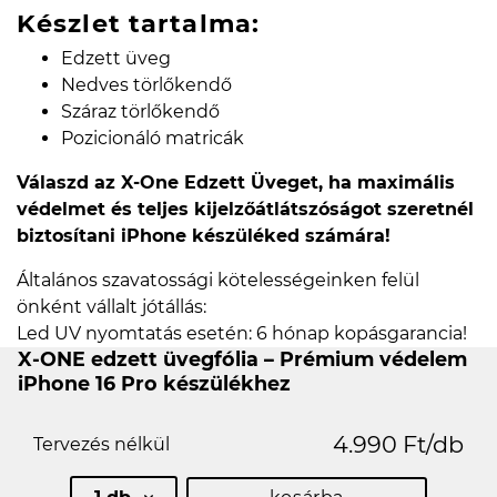
Készlet tartalma:
Edzett üveg
Nedves törlőkendő
Száraz törlőkendő
Pozicionáló matricák
Válaszd az X-One Edzett Üveget, ha maximális
védelmet és teljes kijelzőátlátszóságot szeretnél
biztosítani iPhone készüléked számára!
Általános szavatossági kötelességeinken felül
önként vállalt jótállás:
Led UV nyomtatás esetén: 6 hónap kopásgarancia!
X-ONE edzett üvegfólia – Prémium védelem
iPhone 16 Pro készülékhez
4.990 Ft/db
Tervezés nélkül