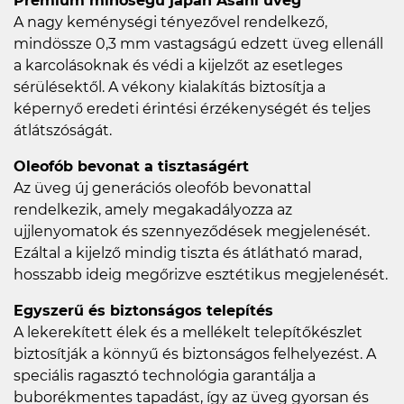
Prémium minőségű japán Asahi üveg
A nagy keménységi tényezővel rendelkező,
mindössze 0,3 mm vastagságú edzett üveg ellenáll
a karcolásoknak és védi a kijelzőt az esetleges
sérülésektől. A vékony kialakítás biztosítja a
képernyő eredeti érintési érzékenységét és teljes
átlátszóságát.
Oleofób bevonat a tisztaságért
Az üveg új generációs oleofób bevonattal
rendelkezik, amely megakadályozza az
ujjlenyomatok és szennyeződések megjelenését.
Ezáltal a kijelző mindig tiszta és átlátható marad,
hosszabb ideig megőrizve esztétikus megjelenését.
Egyszerű és biztonságos telepítés
A lekerekített élek és a mellékelt telepítőkészlet
biztosítják a könnyű és biztonságos felhelyezést. A
speciális ragasztó technológia garantálja a
buborékmentes tapadást, így az üveg gyorsan és