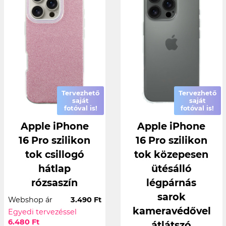
Tervezhető
Tervezhető
saját
saját
fotóval is!
fotóval is!
Apple iPhone
Apple iPhone
16 Pro szilikon
16 Pro szilikon
tok csillogó
tok közepesen
hátlap
ütésálló
rózsaszín
légpárnás
sarok
Webshop ár
3.490 Ft
kameravédővel
Egyedi tervezéssel
6.480 Ft
átlátszó