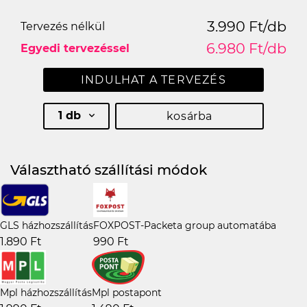
3.990 Ft/db
Tervezés nélkül
6.980 Ft/db
Egyedi tervezéssel
INDULHAT A TERVEZÉS
1 db
kosárba
Választható szállítási módok
GLS házhozszállítás
FOXPOST-Packeta group automatába
1.890 Ft
990 Ft
Mpl házhozszállítás
Mpl postapont