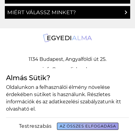
MIÉRT VÁLASSZ MINKET?
1134 Budapest, Angyalföldi út 25.
info@egyedialma.hu
Almás Sütik?
Oldalunkon a felhasználói élmény növelése
1134 Budapest, Angyalföldi út 25.
érdekében sütiket is használunk. Részletes
info@egyedialma.hu
információk és az adatkezelési szabályzatunk
itt
olvasható el.
Adatkezelési szabályzat
Általános szerződési feltételek
Testreszabás
AZ ÖSSZES ELFOGADÁSA
Copyright 2026 Egyedialma Design by BrandBar