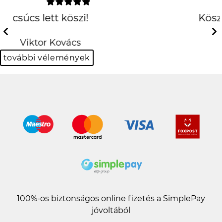
Köszönöm szépen király
lett!!
Previous
Next
Balázs Halász
további vélemények
100%-os biztonságos online fizetés a SimplePay
jóvoltából