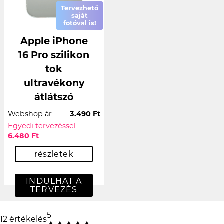
Tervezhető
saját
fotóval is!
Apple iPhone
16 Pro szilikon
tok
ultravékony
átlátszó
Webshop ár
3.490 Ft
Egyedi tervezéssel
6.480 Ft
részletek
INDULHAT A
TERVEZÉS
5
12 értékelés