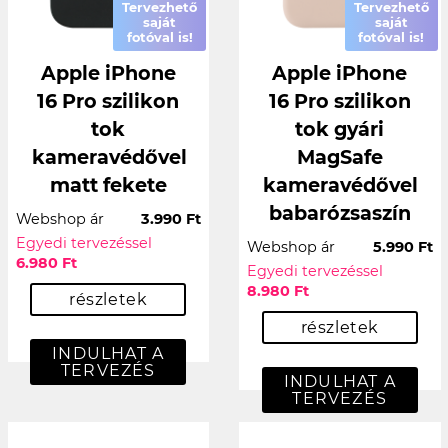
Tervezhető
Tervezhető
saját
saját
fotóval is!
fotóval is!
Apple iPhone
Apple iPhone
16 Pro szilikon
16 Pro szilikon
tok
tok gyári
kameravédővel
MagSafe
matt fekete
kameravédővel
babarózsaszín
Webshop ár
3.990 Ft
Egyedi tervezéssel
Webshop ár
5.990 Ft
6.980 Ft
Egyedi tervezéssel
8.980 Ft
részletek
részletek
INDULHAT A
TERVEZÉS
INDULHAT A
TERVEZÉS