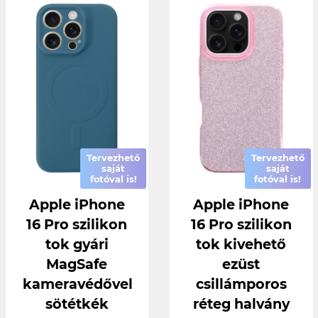
Tervezhető
Tervezhető
saját
saját
fotóval is!
fotóval is!
Apple iPhone
Apple iPhone
16 Pro szilikon
16 Pro szilikon
tok gyári
tok kivehető
MagSafe
ezüst
kameravédővel
csillámporos
sötétkék
réteg halvány