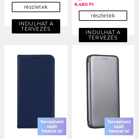
6.480 Ft
részletek
részletek
INDULHAT A
TERVEZÉS
INDULHAT A
TERVEZÉS
Tervezhető
Tervezhető
saját
saját
fotóval is!
fotóval is!