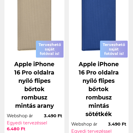
Tervezhető
Tervezhető
saját
saját
fotóval is!
fotóval is!
Apple iPhone
Apple iPhone
16 Pro oldalra
16 Pro oldalra
nyíló flipes
nyíló flipes
bőrtok
bőrtok
rombusz
rombusz
mintás arany
mintás
sötétkék
Webshop ár
3.490 Ft
Egyedi tervezéssel
Webshop ár
3.490 Ft
6.480 Ft
Egyedi tervezéssel