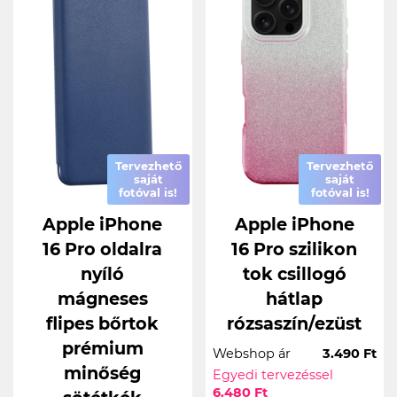
Tervezhető
Tervezhető
saját
saját
fotóval is!
fotóval is!
Apple iPhone
Apple iPhone
16 Pro oldalra
16 Pro szilikon
nyíló
tok csillogó
mágneses
hátlap
flipes bőrtok
rózsaszín/ezüst
prémium
Webshop ár
3.490 Ft
minőség
Egyedi tervezéssel
6.480 Ft