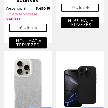
sötétkék
részletek
Webshop ár
3.490 Ft
Egyedi tervezéssel
6.480 Ft
INDULHAT A
TERVEZÉS
részletek
INDULHAT A
TERVEZÉS