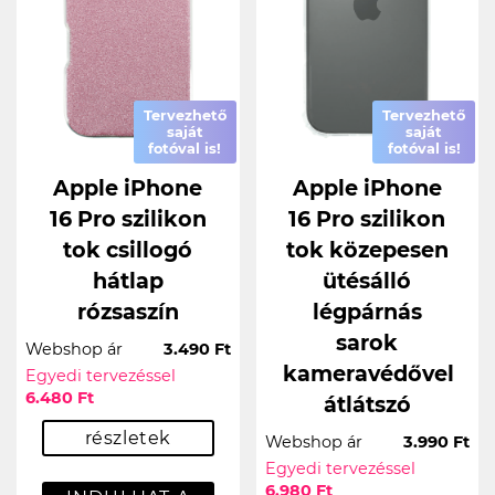
Tervezhető
Tervezhető
saját
saját
fotóval is!
fotóval is!
Apple iPhone
Apple iPhone
16 Pro szilikon
16 Pro szilikon
tok csillogó
tok közepesen
hátlap
ütésálló
rózsaszín
légpárnás
sarok
Webshop ár
3.490 Ft
kameravédővel
Egyedi tervezéssel
6.480 Ft
átlátszó
részletek
Webshop ár
3.990 Ft
Egyedi tervezéssel
6.980 Ft