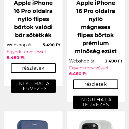
Apple iPhone
Apple iPhone
16 Pro oldalra
16 Pro oldalra
nyíló flipes
nyíló
bőrtok valódi
mágneses
bőr sötétkék
flipes bőrtok
prémium
Webshop ár
5.490 Ft
minőség ezüst
Egyedi tervezéssel
8.480 Ft
Webshop ár
3.490 Ft
részletek
Egyedi tervezéssel
6.480 Ft
INDULHAT A
részletek
TERVEZÉS
INDULHAT A
TERVEZÉS