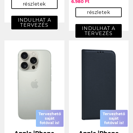
6.980 Ft
részletek
részletek
INDULHAT A
TERVEZÉS
INDULHAT A
TERVEZÉS
Tervezhető
Tervezhető
saját
saját
fotóval is!
fotóval is!