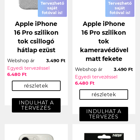
Tervezhető
Tervezhető
saját
saját
fotóval is!
fotóval is!
Apple iPhone
Apple iPhone
16 Pro szilikon
16 Pro szilikon
tok csillogó
tok
hátlap ezüst
kameravédővel
matt fekete
Webshop ár
3.490 Ft
Egyedi tervezéssel
Webshop ár
3.490 Ft
6.480 Ft
Egyedi tervezéssel
6.480 Ft
részletek
részletek
INDULHAT A
TERVEZÉS
INDULHAT A
TERVEZÉS