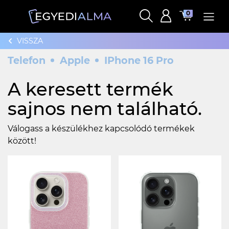
0
VISSZA
Telefon
Apple
IPhone 16 Pro
A keresett termék
sajnos nem található.
Válogass a készülékhez kapcsolódó termékek
között!