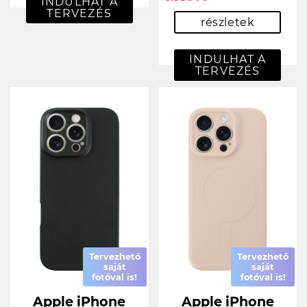
INDULHAT A
TERVEZÉS
részletek
INDULHAT A
TERVEZÉS
Tervezhető
Tervezhető
saját
saját
fotóval is!
fotóval is!
Apple iPhone
Apple iPhone