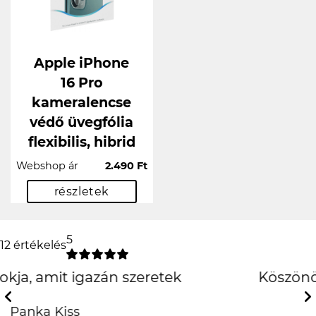
Apple iPhone
16 Pro
kameralencse
védő üvegfólia
flexibilis, hibrid
Webshop ár
2.490 Ft
részletek
5
12 értékelés
Köszönöm szépen király
lett!!
Previous
Next
Balázs Halász