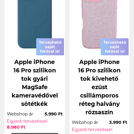
Tervezhető
Tervezhető
saját
saját
fotóval is!
fotóval is!
Apple iPhone
Apple iPhone
16 Pro szilikon
16 Pro szilikon
tok gyári
tok kivehető
MagSafe
ezüst
kameravédővel
csillámporos
sötétkék
réteg halvány
rózsaszín
Webshop ár
5.990 Ft
Egyedi tervezéssel
Webshop ár
3.990 Ft
8.980 Ft
Egyedi tervezéssel