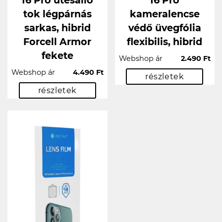
16 Pro ütésálló
16 Pro
tok légpárnás
kameralencse
sarkas, hibrid
védő üvegfólia
Forcell Armor
flexibilis, hibrid
fekete
Webshop ár
2.490 Ft
Webshop ár
4.490 Ft
részletek
részletek