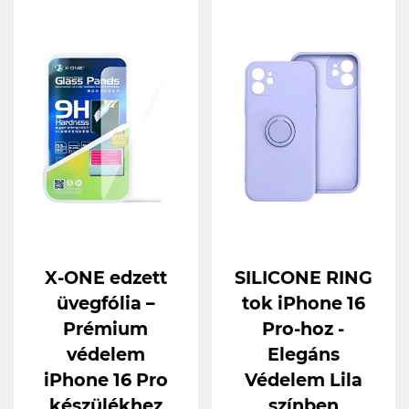
X-ONE edzett
SILICONE RING
üvegfólia –
tok iPhone 16
Prémium
Pro-hoz -
védelem
Elegáns
iPhone 16 Pro
Védelem Lila
készülékhez
színben