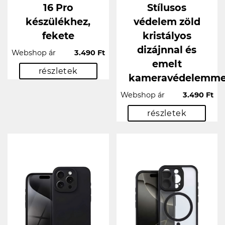
16 Pro
Stílusos
készülékhez,
védelem zöld
fekete
kristályos
dizájnnal és
Webshop ár
3.490 Ft
emelt
részletek
kameravédelemme
Webshop ár
3.490 Ft
részletek