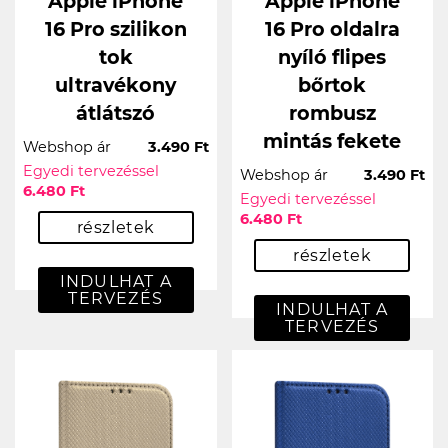
Apple iPhone
Apple iPhone
16 Pro szilikon
16 Pro oldalra
tok
nyíló flipes
ultravékony
bőrtok
átlátszó
rombusz
mintás fekete
Webshop ár
3.490 Ft
Egyedi tervezéssel
Webshop ár
3.490 Ft
6.480 Ft
Egyedi tervezéssel
6.480 Ft
részletek
részletek
INDULHAT A
TERVEZÉS
INDULHAT A
TERVEZÉS