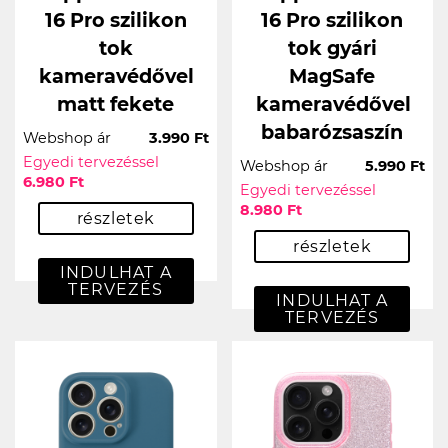
16 Pro szilikon
16 Pro szilikon
tok
tok gyári
kameravédővel
MagSafe
matt fekete
kameravédővel
babarózsaszín
Webshop ár
3.990 Ft
Egyedi tervezéssel
Webshop ár
5.990 Ft
6.980 Ft
Egyedi tervezéssel
8.980 Ft
részletek
részletek
INDULHAT A
TERVEZÉS
INDULHAT A
TERVEZÉS