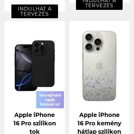
INDULHAT A
TERVEZÉS
INDULHAT A
TERVEZÉS
Tervezhető
saját
fotóval is!
Apple iPhone
Apple iPhone
16 Pro szilikon
16 Pro kemény
tok
hátlap szilikon