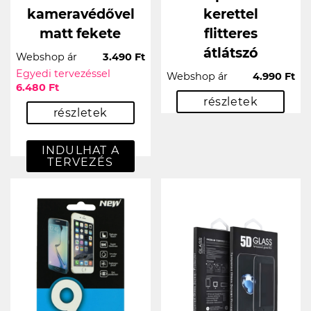
kameravédővel
kerettel
matt fekete
flitteres
átlátszó
Webshop ár
3.490 Ft
Egyedi tervezéssel
Webshop ár
4.990 Ft
6.480 Ft
részletek
részletek
INDULHAT A
TERVEZÉS