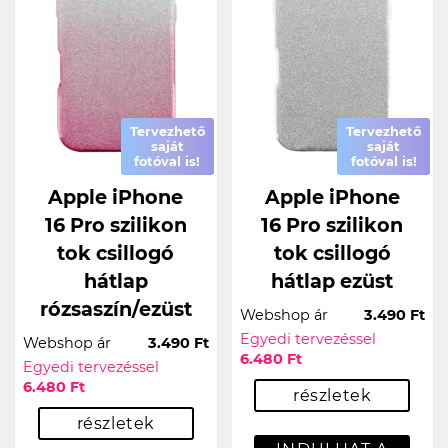
Tervezhető
Tervezhető
saját
saját
fotóval is!
fotóval is!
Apple iPhone
Apple iPhone
16 Pro szilikon
16 Pro szilikon
tok csillogó
tok csillogó
hátlap
hátlap ezüst
rózsaszín/ezüst
Webshop ár
3.490 Ft
Egyedi tervezéssel
Webshop ár
3.490 Ft
6.480 Ft
Egyedi tervezéssel
6.480 Ft
részletek
részletek