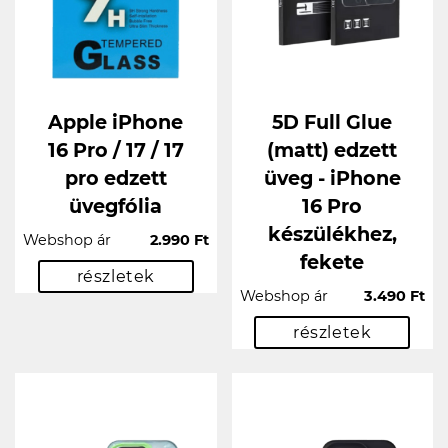
Apple iPhone
5D Full Glue
16 Pro / 17 / 17
(matt) edzett
pro edzett
üveg - iPhone
üvegfólia
16 Pro
készülékhez,
Webshop ár
2.990 Ft
fekete
részletek
Webshop ár
3.490 Ft
részletek