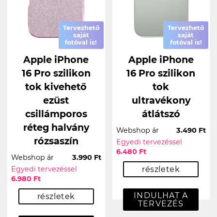
Tervezhető
Tervezhető
saját
saját
fotóval is!
fotóval is!
Apple iPhone
Apple iPhone
16 Pro szilikon
16 Pro szilikon
tok kivehető
tok
ezüst
ultravékony
csillámporos
átlátszó
réteg halvány
Webshop ár
3.490 Ft
rózsaszín
Egyedi tervezéssel
6.480 Ft
Webshop ár
3.990 Ft
Egyedi tervezéssel
részletek
6.980 Ft
INDULHAT A
részletek
TERVEZÉS