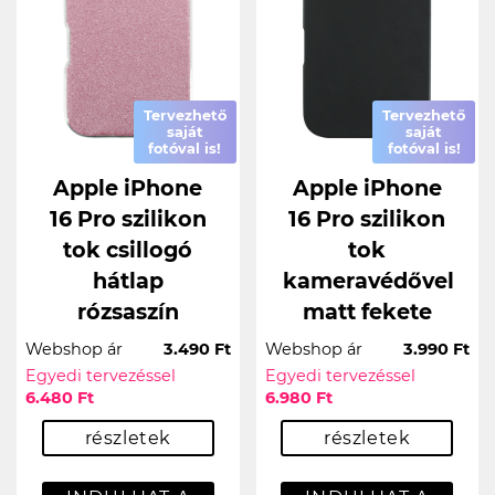
Tervezhető
Tervezhető
saját
saját
fotóval is!
fotóval is!
Apple iPhone
Apple iPhone
16 Pro szilikon
16 Pro szilikon
tok csillogó
tok
hátlap
kameravédővel
rózsaszín
matt fekete
Webshop ár
3.490 Ft
Webshop ár
3.990 Ft
Egyedi tervezéssel
Egyedi tervezéssel
6.480 Ft
6.980 Ft
részletek
részletek