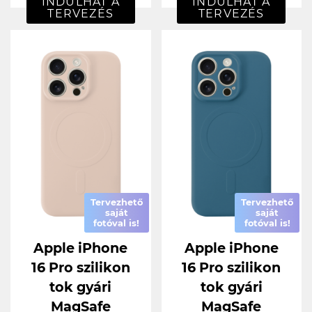
INDULHAT A
INDULHAT A
TERVEZÉS
TERVEZÉS
Tervezhető
Tervezhető
saját
saját
fotóval is!
fotóval is!
Apple iPhone
Apple iPhone
16 Pro szilikon
16 Pro szilikon
tok gyári
tok gyári
MagSafe
MagSafe