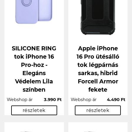
SILICONE RING
Apple iPhone
tok iPhone 16
16 Pro ütésálló
Pro-hoz -
tok légpárnás
Elegáns
sarkas, hibrid
Védelem Lila
Forcell Armor
színben
fekete
Webshop ár
3.990 Ft
Webshop ár
4.490 Ft
részletek
részletek