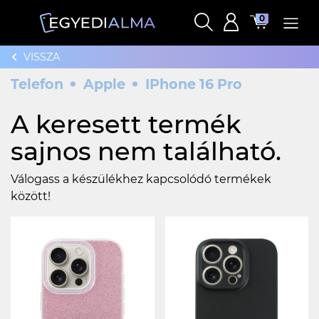
0
VISSZA
Telefon
Apple
IPhone 16 Pro
A keresett termék
sajnos nem található.
Válogass a készülékhez kapcsolódó termékek
között!