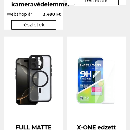
részletek
kameravédelemmel
Webshop ár
3.490 Ft
részletek
FULL MATTE
X-ONE edzett