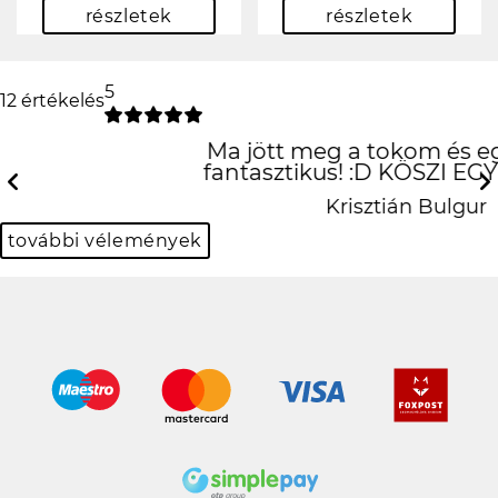
részletek
részletek
5
12 értékelés
Ma jött meg a tokom és egyszerűen
fantasztikus! :D KÖSZI EGYEDIALMA!
Previous
N
Krisztián Bulgur
további vélemények