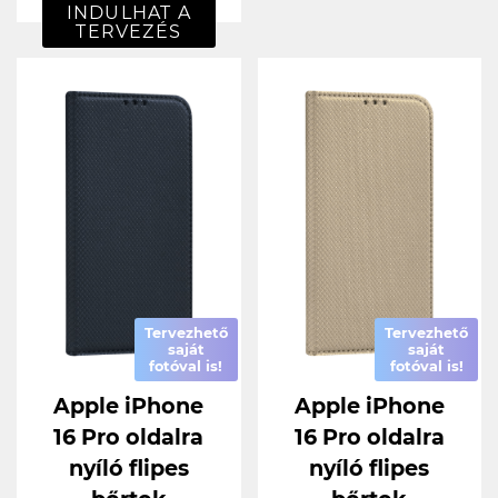
INDULHAT A
TERVEZÉS
Tervezhető
Tervezhető
saját
saját
fotóval is!
fotóval is!
Apple iPhone
Apple iPhone
16 Pro oldalra
16 Pro oldalra
nyíló flipes
nyíló flipes