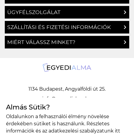
ÜGYFÉLSZOLGÁLAT
SZÁLLÍTÁSI ÉS FIZETÉSI INFORMÁCIÓK
MIÉRT VÁLASSZ MINKET?
1134 Budapest, Angyalföldi út 25.
info@egyedialma.hu
Almás Sütik?
Oldalunkon a felhasználói élmény növelése
1134 Budapest, Angyalföldi út 25.
érdekében sütiket is használunk. Részletes
info@egyedialma.hu
információk és az adatkezelési szabályzatunk
itt