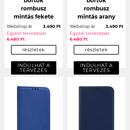
bőrtok
bőrtok
rombusz
rombusz
mintás fekete
mintás arany
Webshop ár
3.490 Ft
Webshop ár
3.490 Ft
Egyedi tervezéssel
Egyedi tervezéssel
6.480 Ft
6.480 Ft
részletek
részletek
INDULHAT A
INDULHAT A
TERVEZÉS
TERVEZÉS