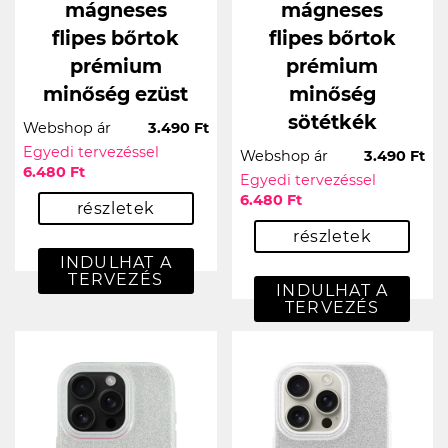
mágneses
mágneses
flipes bőrtok
flipes bőrtok
prémium
prémium
minőség ezüst
minőség
sötétkék
Webshop ár
3.490 Ft
Egyedi tervezéssel
Webshop ár
3.490 Ft
6.480 Ft
Egyedi tervezéssel
6.480 Ft
részletek
részletek
INDULHAT A
TERVEZÉS
INDULHAT A
TERVEZÉS