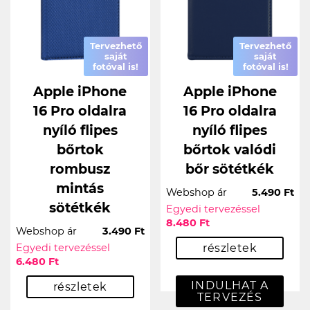
Tervezhető
Tervezhető
saját
saját
fotóval is!
fotóval is!
Apple iPhone
Apple iPhone
16 Pro oldalra
16 Pro oldalra
nyíló flipes
nyíló flipes
bőrtok
bőrtok valódi
rombusz
bőr sötétkék
mintás
Webshop ár
5.490 Ft
sötétkék
Egyedi tervezéssel
8.480 Ft
Webshop ár
3.490 Ft
Egyedi tervezéssel
részletek
6.480 Ft
INDULHAT A
részletek
TERVEZÉS