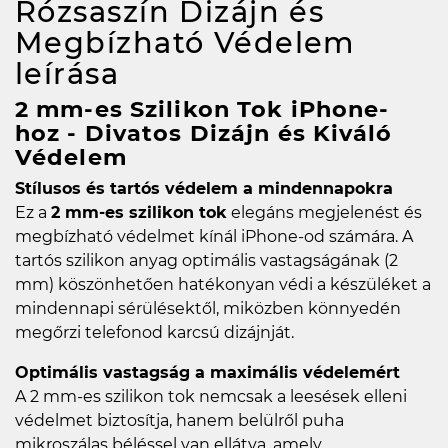
Rózsaszín Dizájn és
Megbízható Védelem
leírása
2 mm-es Szilikon Tok iPhone-
hoz - Divatos Dizájn és Kiváló
Védelem
Stílusos és tartós védelem a mindennapokra
Ez a
2 mm-es szilikon tok
elegáns megjelenést és
megbízható védelmet kínál iPhone-od számára. A
tartós szilikon anyag optimális vastagságának (2
mm) köszönhetően hatékonyan védi a készüléket a
mindennapi sérülésektől, miközben könnyedén
megőrzi telefonod karcsú dizájnját.
Optimális vastagság a maximális védelemért
A 2 mm-es szilikon tok nemcsak a leesések elleni
védelmet biztosítja, hanem belülről puha
mikroszálas béléssel van ellátva, amely