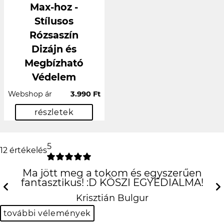
Max-hoz -
Stílusos
Rózsaszín
Dizájn és
Megbízható
Védelem
Webshop ár
3.990 Ft
részletek
5
12 értékelés
Ma jött meg a tokom és egyszerűen
fantasztikus! :D KÖSZI EGYEDIALMA!
Krisztián Bulgur
Previous
N