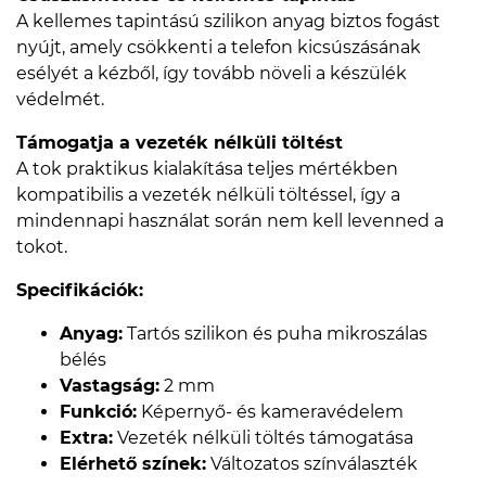
A kellemes tapintású szilikon anyag biztos fogást
nyújt, amely csökkenti a telefon kicsúszásának
esélyét a kézből, így tovább növeli a készülék
védelmét.
Támogatja a vezeték nélküli töltést
A tok praktikus kialakítása teljes mértékben
kompatibilis a vezeték nélküli töltéssel, így a
mindennapi használat során nem kell levenned a
tokot.
Specifikációk:
Anyag:
Tartós szilikon és puha mikroszálas
bélés
Vastagság:
2 mm
Funkció:
Képernyő- és kameravédelem
Extra:
Vezeték nélküli töltés támogatása
Elérhető színek:
Változatos színválaszték