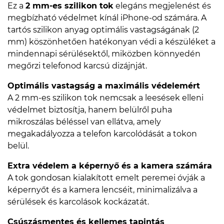
Ez a
2 mm-es szilikon tok
elegáns megjelenést és
megbízható védelmet kínál iPhone-od számára. A
tartós szilikon anyag optimális vastagságának (2
mm) köszönhetően hatékonyan védi a készüléket a
mindennapi sérülésektől, miközben könnyedén
megőrzi telefonod karcsú dizájnját.
Optimális vastagság a maximális védelemért
A 2 mm-es szilikon tok nemcsak a leesések elleni
védelmet biztosítja, hanem belülről puha
mikroszálas béléssel van ellátva, amely
megakadályozza a telefon karcolódását a tokon
belül.
Extra védelem a képernyő és a kamera számára
A tok gondosan kialakított emelt peremei óvják a
képernyőt és a kamera lencséit, minimalizálva a
sérülések és karcolások kockázatát.
Csúszásmentes és kellemes tapintás