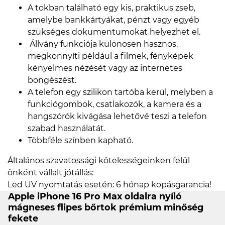
A tokban található egy kis, praktikus zseb,
amelybe bankkártyákat, pénzt vagy egyéb
szükséges dokumentumokat helyezhet el.
Állvány funkciója különösen hasznos,
megkönnyíti például a filmek, fényképek
kényelmes nézését vagy az internetes
böngészést.
A telefon egy szilikon tartóba kerül, melyben a
funkciógombok, csatlakozók, a kamera és a
hangszórók kivágása lehetővé teszi a telefon
szabad használatát.
Többféle színben kapható.
Általános szavatossági kötelességeinken felül
önként vállalt jótállás:
Led UV nyomtatás esetén: 6 hónap kopásgarancia!
Apple iPhone 16 Pro Max oldalra nyíló
mágneses flipes bőrtok prémium minőség
fekete