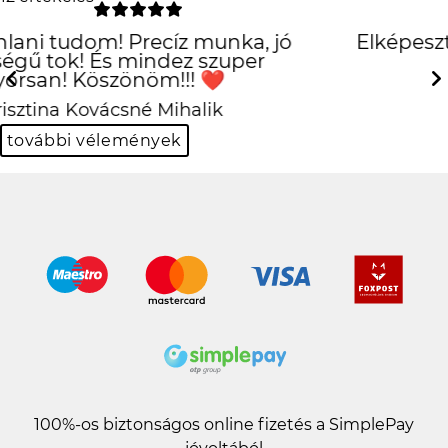
Elképesztően jó lett, köszönöm
szepen
Previous
Next
Kinga Borsos-Kuti
további vélemények
100%-os biztonságos online fizetés a SimplePay
jóvoltából