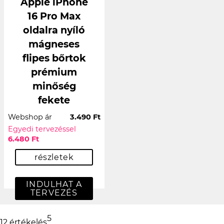
Apple iPhone
16 Pro Max
oldalra nyíló
mágneses
flipes bőrtok
prémium
minőség
fekete
Webshop ár
3.490 Ft
Egyedi tervezéssel
6.480 Ft
részletek
INDULHAT A
TERVEZÉS
5
12 értékelés