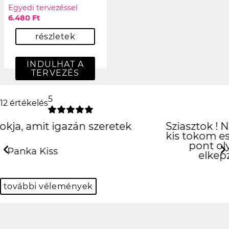
Egyedi tervezéssel
6.480 Ft
részletek
INDULHAT A
TERVEZÉS
5
12 értékelés
Sziasztok ! Nekem ma erkezett meg a
kis tokom es imadom :) Tokeletes lett,
pont olyan mint amilyennek
elkepzeltem :) Gyonyoru!
Previous
N
Erika Banyik
további vélemények