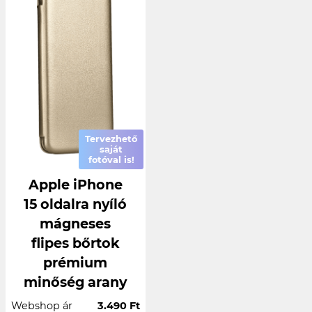
Tervezhető
saját
fotóval is!
Apple iPhone
15 oldalra nyíló
mágneses
flipes bőrtok
prémium
minőség arany
Webshop ár
3.490 Ft