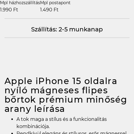
Mpl házhozszállítás
Mpl postapont
1.990 Ft
1.490 Ft
Szállítás: 2-5 munkanap
Apple iPhone 15 oldalra
nyíló mágneses flipes
bőrtok prémium minőség
arany
leírása
A tok maga a stílus és a funkcionalitás
kombinációja.
Rendkívül elegáns és stílusos, erős mágnessel