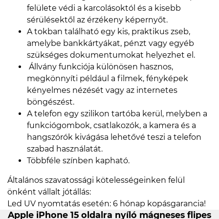
felülete védi a karcolásoktól és a kisebb
sérülésektől az érzékeny képernyőt.
A tokban található egy kis, praktikus zseb,
amelybe bankkártyákat, pénzt vagy egyéb
szükséges dokumentumokat helyezhet el.
Állvány funkciója különösen hasznos,
megkönnyíti például a filmek, fényképek
kényelmes nézését vagy az internetes
böngészést.
A telefon egy szilikon tartóba kerül, melyben a
funkciógombok, csatlakozók, a kamera és a
hangszórók kivágása lehetővé teszi a telefon
szabad használatát.
Többféle színben kapható.
Általános szavatossági kötelességeinken felül
önként vállalt jótállás:
Led UV nyomtatás esetén: 6 hónap kopásgarancia!
Apple iPhone 15 oldalra nyíló mágneses flipes