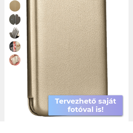
Tervezhető saját
fotóval is!