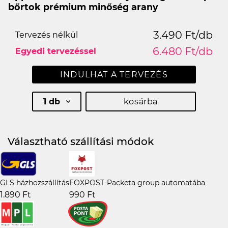
bőrtok prémium minőség arany
3.490 Ft/db
Tervezés nélkül
6.480 Ft/db
Egyedi tervezéssel
INDULHAT A TERVEZÉS
1 db
kosárba
Választható szállítási módok
GLS házhozszállítás
FOXPOST-Packeta group automatába
1.890 Ft
990 Ft