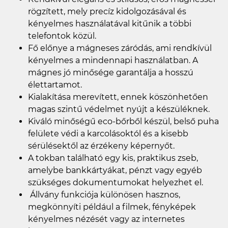
rögzített, mely precíz kidolgozásával és
kényelmes használatával kitűnik a többi
telefontok közül.
Fő előnye a mágneses záródás, ami rendkívül
kényelmes a mindennapi használatban. A
mágnes jó minősége garantálja a hosszú
élettartamot.
Kialakítása merevített, ennek köszönhetően
magas szintű védelmet nyújt a készüléknek.
Kiváló minőségű eco-bőrből készül, belső puha
felülete védi a karcolásoktól és a kisebb
sérülésektől az érzékeny képernyőt.
A tokban található egy kis, praktikus zseb,
amelybe bankkártyákat, pénzt vagy egyéb
szükséges dokumentumokat helyezhet el.
Állvány funkciója különösen hasznos,
megkönnyíti például a filmek, fényképek
kényelmes nézését vagy az internetes