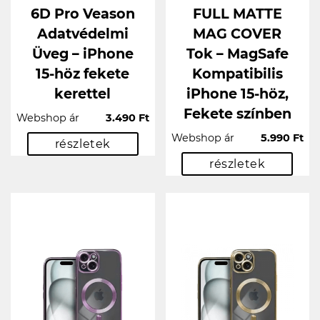
6D Pro Veason
FULL MATTE
Adatvédelmi
MAG COVER
Üveg – iPhone
Tok – MagSafe
15-höz fekete
Kompatibilis
kerettel
iPhone 15-höz,
Fekete színben
Webshop ár
3.490 Ft
Webshop ár
5.990 Ft
részletek
részletek