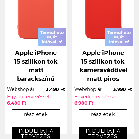
Tervezhető
Tervezhető
saját
saját
fotóval is!
fotóval is!
Apple iPhone
Apple iPhone
15 szilikon tok
15 szilikon tok
matt
kameravédővel
barackszínű
matt piros
Webshop ár
3.490 Ft
Webshop ár
3.990 Ft
Egyedi tervezéssel
Egyedi tervezéssel
6.480 Ft
6.980 Ft
részletek
részletek
INDULHAT A
INDULHAT A
TERVEZÉS
TERVEZÉS