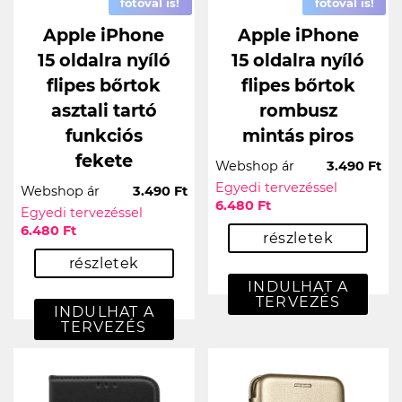
fotóval is!
fotóval is!
Apple iPhone
Apple iPhone
15 oldalra nyíló
15 oldalra nyíló
flipes bőrtok
flipes bőrtok
asztali tartó
rombusz
funkciós
mintás piros
fekete
Webshop ár
3.490 Ft
Egyedi tervezéssel
Webshop ár
3.490 Ft
6.480 Ft
Egyedi tervezéssel
6.480 Ft
részletek
részletek
INDULHAT A
TERVEZÉS
INDULHAT A
TERVEZÉS