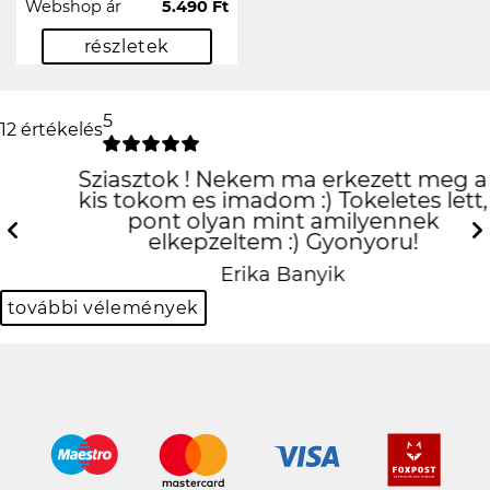
Webshop ár
5.490 Ft
részletek
5
12 értékelés
Sziasztok ! Nekem ma erkezett meg a
kis tokom es imadom :) Tokeletes lett,
pont olyan mint amilyennek
elkepzeltem :) Gyonyoru!
Previous
N
Erika Banyik
további vélemények