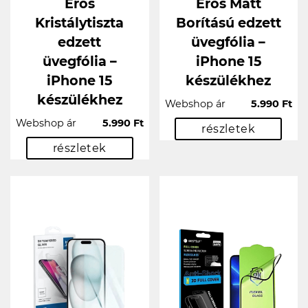
Erős
Erős Matt
Kristálytiszta
Borítású edzett
edzett
üvegfólia –
üvegfólia –
iPhone 15
iPhone 15
készülékhez
készülékhez
Webshop ár
5.990 Ft
Webshop ár
5.990 Ft
részletek
részletek