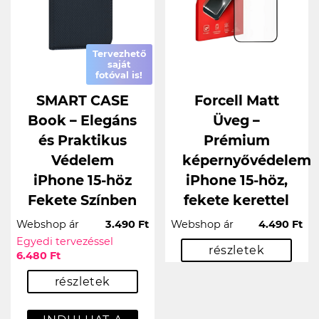
Tervezhető
saját
fotóval is!
SMART CASE
Forcell Matt
Book – Elegáns
Üveg –
és Praktikus
Prémium
Védelem
képernyővédelem
iPhone 15-höz
iPhone 15-höz,
Fekete Színben
fekete kerettel
Webshop ár
3.490 Ft
Webshop ár
4.490 Ft
Egyedi tervezéssel
részletek
6.480 Ft
részletek