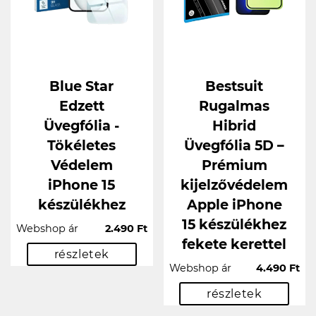
Blue Star
Bestsuit
Edzett
Rugalmas
Üvegfólia -
Hibrid
Tökéletes
Üvegfólia 5D –
Védelem
Prémium
iPhone 15
kijelzővédelem
készülékhez
Apple iPhone
15 készülékhez
Webshop ár
2.490 Ft
fekete kerettel
részletek
Webshop ár
4.490 Ft
részletek