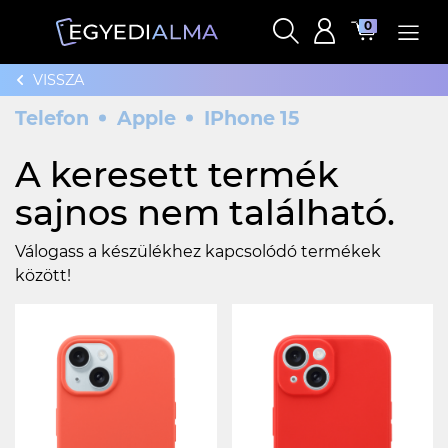
0
VISSZA
Telefon
Apple
IPhone 15
A keresett termék
sajnos nem található.
Válogass a készülékhez kapcsolódó termékek
között!