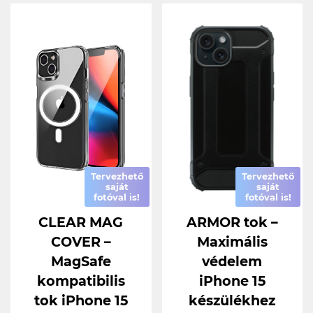
Tervezhető
Tervezhető
saját
saját
fotóval is!
fotóval is!
CLEAR MAG
ARMOR tok –
COVER –
Maximális
MagSafe
védelem
kompatibilis
iPhone 15
tok iPhone 15
készülékhez