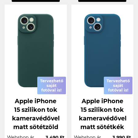
Tervezhető
Tervezhető
saját
saját
fotóval is!
fotóval is!
Apple iPhone
Apple iPhone
15 szilikon tok
15 szilikon tok
kameravédővel
kameravédővel
matt sötétzöld
matt sötétkék
Webshop ár
3.490 Ft
Webshop ár
3.990 Ft