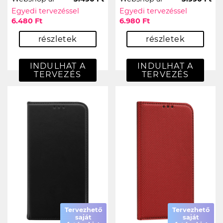
Egyedi tervezéssel
Egyedi tervezéssel
6.480 Ft
6.980 Ft
részletek
részletek
INDULHAT A
INDULHAT A
TERVEZÉS
TERVEZÉS
Tervezhető
Tervezhető
saját
saját