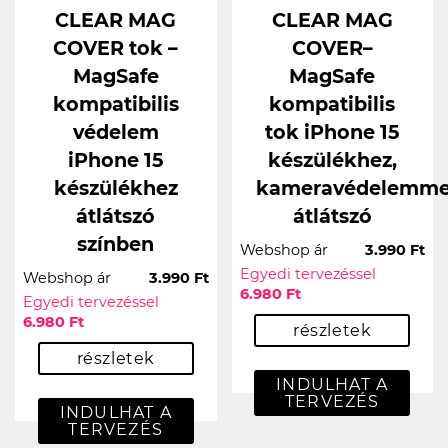
CLEAR MAG
CLEAR MAG
COVER tok –
COVER–
MagSafe
MagSafe
kompatibilis
kompatibilis
védelem
tok iPhone 15
iPhone 15
készülékhez,
készülékhez
kameravédelemme
átlátszó
átlátszó
színben
Webshop ár
3.990 Ft
Egyedi tervezéssel
Webshop ár
3.990 Ft
6.980 Ft
Egyedi tervezéssel
6.980 Ft
részletek
részletek
INDULHAT A
TERVEZÉS
INDULHAT A
TERVEZÉS