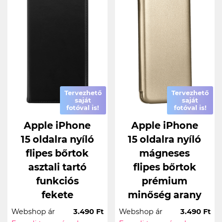
Tervezhető
Tervezhető
saját
saját
fotóval is!
fotóval is!
Apple iPhone
Apple iPhone
15 oldalra nyíló
15 oldalra nyíló
flipes bőrtok
mágneses
asztali tartó
flipes bőrtok
funkciós
prémium
fekete
minőség arany
Webshop ár
3.490 Ft
Webshop ár
3.490 Ft