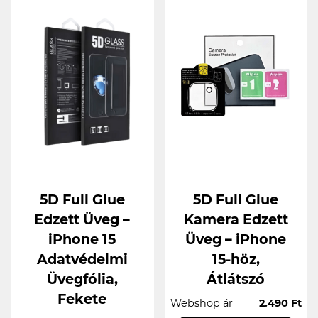
5D Full Glue
5D Full Glue
Edzett Üveg –
Kamera Edzett
iPhone 15
Üveg – iPhone
Adatvédelmi
15-höz,
Üvegfólia,
Átlátszó
Fekete
Webshop ár
2.490 Ft