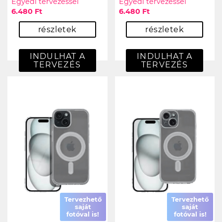
Egyedi tervezéssel
Egyedi tervezéssel
6.480 Ft
6.480 Ft
részletek
részletek
INDULHAT A
INDULHAT A
TERVEZÉS
TERVEZÉS
Tervezhető
Tervezhető
saját
saját
fotóval is!
fotóval is!