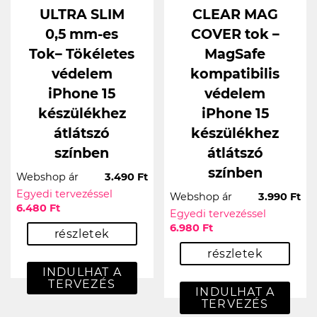
ULTRA SLIM
CLEAR MAG
0,5 mm-es
COVER tok –
Tok– Tökéletes
MagSafe
védelem
kompatibilis
iPhone 15
védelem
készülékhez
iPhone 15
átlátszó
készülékhez
színben
átlátszó
színben
Webshop ár
3.490 Ft
Egyedi tervezéssel
Webshop ár
3.990 Ft
6.480 Ft
Egyedi tervezéssel
6.980 Ft
részletek
részletek
INDULHAT A
TERVEZÉS
INDULHAT A
TERVEZÉS