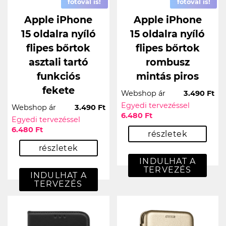
fotóval is!
fotóval is!
Apple iPhone
Apple iPhone
15 oldalra nyíló
15 oldalra nyíló
flipes bőrtok
flipes bőrtok
asztali tartó
rombusz
funkciós
mintás piros
fekete
Webshop ár
3.490 Ft
Egyedi tervezéssel
Webshop ár
3.490 Ft
6.480 Ft
Egyedi tervezéssel
6.480 Ft
részletek
részletek
INDULHAT A
TERVEZÉS
INDULHAT A
TERVEZÉS