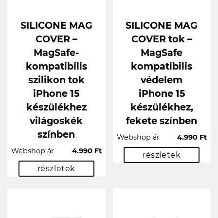
SILICONE MAG
SILICONE MAG
COVER –
COVER tok –
MagSafe-
MagSafe
kompatibilis
kompatibilis
szilikon tok
védelem
iPhone 15
iPhone 15
készülékhez
készülékhez,
világoskék
fekete színben
színben
Webshop ár
4.990 Ft
Webshop ár
4.990 Ft
részletek
részletek