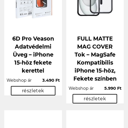
6D Pro Veason
FULL MATTE
Adatvédelmi
MAG COVER
Üveg – iPhone
Tok – MagSafe
15-höz fekete
Kompatibilis
kerettel
iPhone 15-höz,
Fekete színben
Webshop ár
3.490 Ft
Webshop ár
5.990 Ft
részletek
részletek