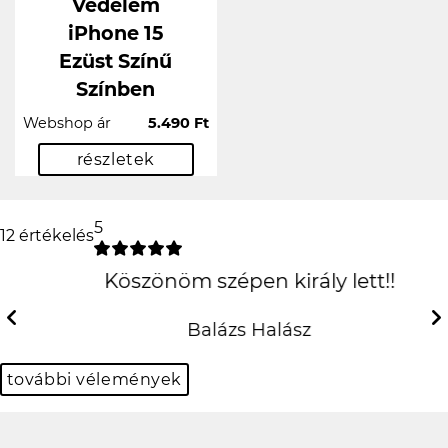
Védelem
iPhone 15
Ezüst Színű
Színben
Webshop ár
5.490 Ft
részletek
5
12 értékelés
Köszönöm szépen király
lett!!
Previous
Next
Balázs Halász
további vélemények