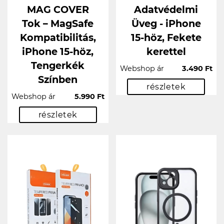
MAG COVER
Adatvédelmi
Tok – MagSafe
Üveg - iPhone
Kompatibilitás,
15-höz, Fekete
iPhone 15-höz,
kerettel
Tengerkék
Webshop ár
3.490 Ft
Színben
részletek
Webshop ár
5.990 Ft
részletek