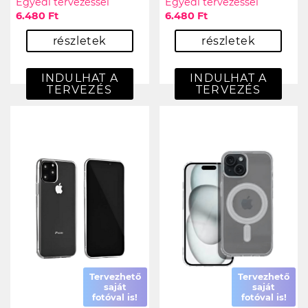
Egyedi tervezéssel
Egyedi tervezéssel
6.480 Ft
6.480 Ft
részletek
részletek
INDULHAT A
INDULHAT A
TERVEZÉS
TERVEZÉS
Tervezhető
Tervezhető
saját
saját
fotóval is!
fotóval is!