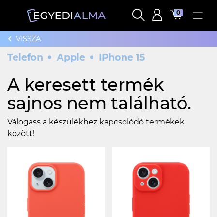
0
VISSZA
Telefon
Apple
IPhone 15
A keresett termék
sajnos nem található.
Válogass a készülékhez kapcsolódó termékek
között!