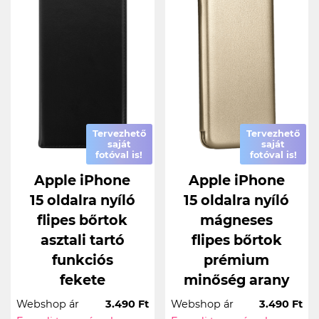
Tervezhető
Tervezhető
saját
saját
fotóval is!
fotóval is!
Apple iPhone
Apple iPhone
15 oldalra nyíló
15 oldalra nyíló
flipes bőrtok
mágneses
asztali tartó
flipes bőrtok
funkciós
prémium
fekete
minőség arany
Webshop ár
3.490 Ft
Webshop ár
3.490 Ft