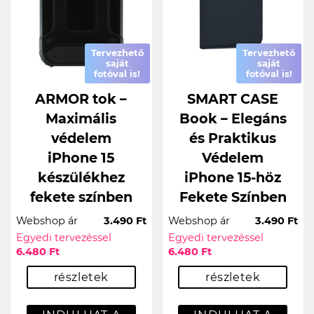
Tervezhető
Tervezhető
saját
saját
fotóval is!
fotóval is!
ARMOR tok –
SMART CASE
Maximális
Book – Elegáns
védelem
és Praktikus
iPhone 15
Védelem
készülékhez
iPhone 15-höz
fekete színben
Fekete Színben
Webshop ár
3.490 Ft
Webshop ár
3.490 Ft
Egyedi tervezéssel
Egyedi tervezéssel
6.480 Ft
6.480 Ft
részletek
részletek