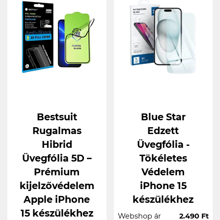
Bestsuit
Blue Star
Rugalmas
Edzett
Hibrid
Üvegfólia -
Üvegfólia 5D –
Tökéletes
Prémium
Védelem
kijelzővédelem
iPhone 15
Apple iPhone
készülékhez
15 készülékhez
Webshop ár
2.490 Ft