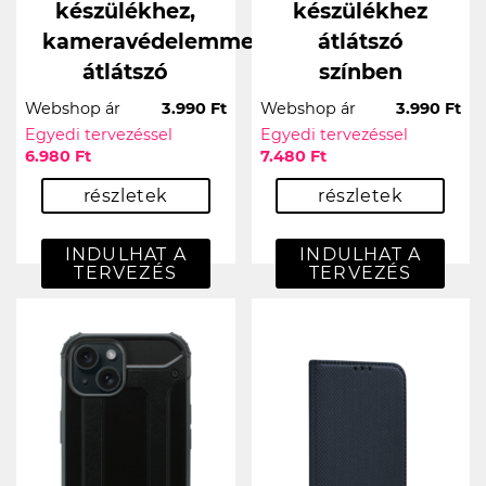
készülékhez,
készülékhez
kameravédelemmel
átlátszó
átlátszó
színben
Webshop ár
3.990 Ft
Webshop ár
3.990 Ft
Egyedi tervezéssel
Egyedi tervezéssel
6.980 Ft
7.480 Ft
részletek
részletek
INDULHAT A
INDULHAT A
TERVEZÉS
TERVEZÉS