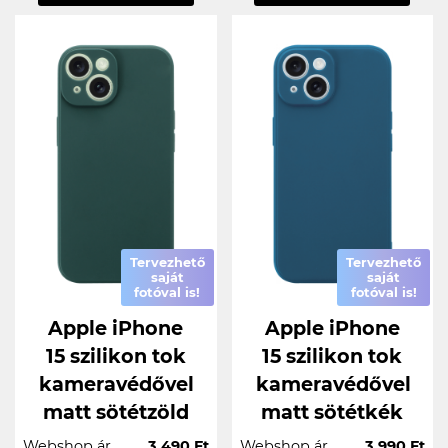
Tervezhető
Tervezhető
saját
saját
fotóval is!
fotóval is!
Apple iPhone
Apple iPhone
15 szilikon tok
15 szilikon tok
kameravédővel
kameravédővel
matt sötétzöld
matt sötétkék
Webshop ár
3.490 Ft
Webshop ár
3.990 Ft