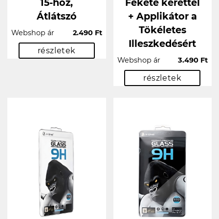
15-höz,
Fekete kerettel
Átlátszó
+ Applikátor a
Tökéletes
Webshop ár
2.490 Ft
Illeszkedésért
részletek
Webshop ár
3.490 Ft
részletek