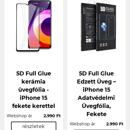
5D Full Glue
5D Full Glue
kerámia
Edzett Üveg –
üvegfólia -
iPhone 15
iPhone 15
Adatvédelmi
fekete kerettel
Üvegfólia,
Fekete
Webshop ár
2.990 Ft
Webshop ár
2.990 Ft
részletek