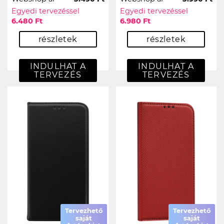
Egyedi tervezéssel
Egyedi tervezéssel
6.480 Ft
6.980 Ft
részletek
részletek
INDULHAT A
INDULHAT A
TERVEZÉS
TERVEZÉS
Tervezhető
Tervezhető
saját
saját