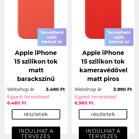
Tervezhető
Tervezhető
saját
saját
fotóval is!
fotóval is!
Apple iPhone
Apple iPhone
15 szilikon tok
15 szilikon tok
matt
kameravédővel
barackszínű
matt piros
Webshop ár
3.490 Ft
Webshop ár
3.990 Ft
Egyedi tervezéssel
Egyedi tervezéssel
6.480 Ft
6.980 Ft
részletek
részletek
INDULHAT A
INDULHAT A
TERVEZÉS
TERVEZÉS