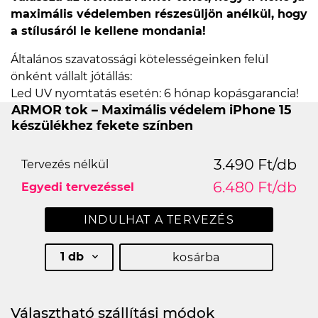
maximális védelemben részesüljön anélkül, hogy
a stílusáról le kellene mondania!
Általános szavatossági kötelességeinken felül
önként vállalt jótállás:
Led UV nyomtatás esetén: 6 hónap kopásgarancia!
ARMOR tok – Maximális védelem iPhone 15
készülékhez fekete színben
3.490 Ft/db
Tervezés nélkül
6.480 Ft/db
Egyedi tervezéssel
INDULHAT A TERVEZÉS
1 db
kosárba
Választható szállítási módok