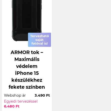
Tervezhető
saját
fotóval is!
ARMOR tok –
Maximális
védelem
iPhone 15
készülékhez
fekete színben
Webshop ár
3.490 Ft
Egyedi tervezéssel
6.480 Ft