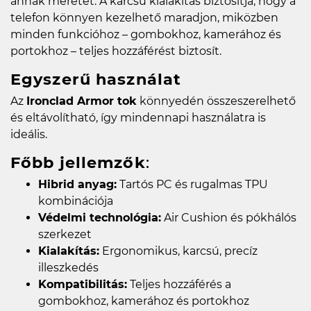
annak méretét. A karcsú kialakítás biztosítja, hogy a
telefon könnyen kezelhető maradjon, miközben
minden funkcióhoz – gombokhoz, kamerához és
portokhoz – teljes hozzáférést biztosít.
Egyszerű használat
Az
Ironclad Armor tok
könnyedén összeszerelhető
és eltávolítható, így mindennapi használatra is
ideális.
Főbb jellemzők
:
Hibrid anyag:
Tartós PC és rugalmas TPU
kombinációja
Védelmi technológia:
Air Cushion és pókhálós
szerkezet
Kialakítás:
Ergonomikus, karcsú, precíz
illeszkedés
Kompatibilitás:
Teljes hozzáférés a
gombokhoz, kamerához és portokhoz