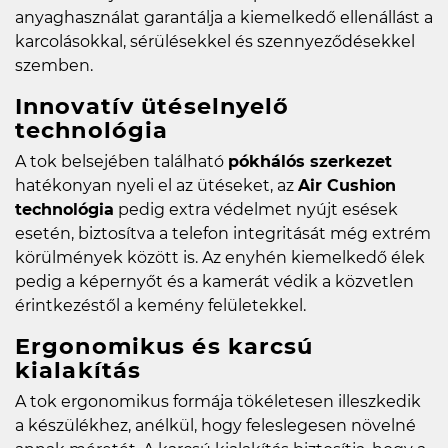
anyaghasználat garantálja a kiemelkedő ellenállást a
karcolásokkal, sérülésekkel és szennyeződésekkel
szemben.
Innovatív ütéselnyelő
technológia
A tok belsejében található
pókhálós szerkezet
hatékonyan nyeli el az ütéseket, az
Air Cushion
technológia
pedig extra védelmet nyújt esések
esetén, biztosítva a telefon integritását még extrém
körülmények között is. Az enyhén kiemelkedő élek
pedig a képernyőt és a kamerát védik a közvetlen
érintkezéstől a kemény felületekkel.
Ergonomikus és karcsú
kialakítás
A tok ergonomikus formája tökéletesen illeszkedik
a készülékhez, anélkül, hogy feleslegesen növelné