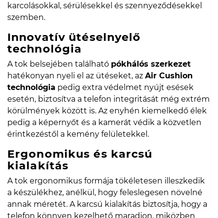
karcolásokkal, sérülésekkel és szennyeződésekkel
szemben.
Innovatív ütéselnyelő
technológia
A tok belsejében található
pókhálós szerkezet
hatékonyan nyeli el az ütéseket, az
Air Cushion
technológia
pedig extra védelmet nyújt esések
esetén, biztosítva a telefon integritását még extrém
körülmények között is. Az enyhén kiemelkedő élek
pedig a képernyőt és a kamerát védik a közvetlen
érintkezéstől a kemény felületekkel.
Ergonomikus és karcsú
kialakítás
A tok ergonomikus formája tökéletesen illeszkedik
a készülékhez, anélkül, hogy feleslegesen növelné
annak méretét. A karcsú kialakítás biztosítja, hogy a
telefon könnyen kezelhető maradjon, miközben