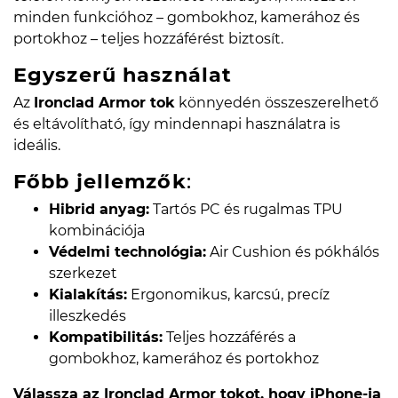
minden funkcióhoz – gombokhoz, kamerához és
portokhoz – teljes hozzáférést biztosít.
Egyszerű használat
Az
Ironclad Armor tok
könnyedén összeszerelhető
és eltávolítható, így mindennapi használatra is
ideális.
Főbb jellemzők
:
Hibrid anyag:
Tartós PC és rugalmas TPU
kombinációja
Védelmi technológia:
Air Cushion és pókhálós
szerkezet
Kialakítás:
Ergonomikus, karcsú, precíz
illeszkedés
Kompatibilitás:
Teljes hozzáférés a
gombokhoz, kamerához és portokhoz
Válassza az Ironclad Armor tokot, hogy iPhone-ja