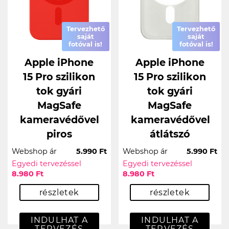
Tervezhető
Tervezhető
saját
saját
fotóval is!
fotóval is!
Apple iPhone
Apple iPhone
15 Pro szilikon
15 Pro szilikon
tok gyári
tok gyári
MagSafe
MagSafe
kameravédővel
kameravédővel
piros
átlátszó
Webshop ár
5.990 Ft
Webshop ár
5.990 Ft
Egyedi tervezéssel
Egyedi tervezéssel
8.980 Ft
8.980 Ft
részletek
részletek
INDULHAT A
INDULHAT A
TERVEZÉS
TERVEZÉS