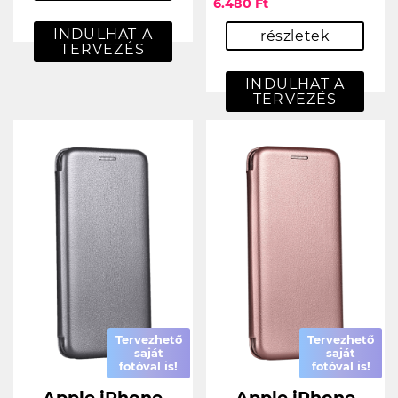
6.480 Ft
INDULHAT A
részletek
TERVEZÉS
INDULHAT A
TERVEZÉS
Tervezhető
Tervezhető
saját
saját
fotóval is!
fotóval is!