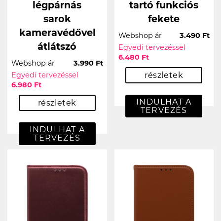
légpárnás
tartó funkciós
sarok
fekete
kameravédővel
Webshop ár
3.490 Ft
átlátszó
Egyedi tervezéssel
6.480 Ft
Webshop ár
3.990 Ft
Egyedi tervezéssel
részletek
6.980 Ft
INDULHAT A
részletek
TERVEZÉS
INDULHAT A
TERVEZÉS