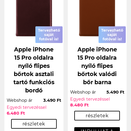
Tervezhető
Tervezhető
saját
saját
fotóval is!
fotóval is!
Apple iPhone
Apple iPhone
15 Pro oldalra
15 Pro oldalra
nyíló flipes
nyíló flipes
bőrtok asztali
bőrtok valódi
tartó funkciós
bőr barna
bordó
Webshop ár
5.490 Ft
Egyedi tervezéssel
Webshop ár
3.490 Ft
8.480 Ft
Egyedi tervezéssel
6.480 Ft
részletek
részletek