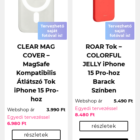
Tervezhető
Tervezhető
saját
saját
fotóval is!
fotóval is!
CLEAR MAG
ROAR Tok –
COVER –
COLORFUL
MagSafe
JELLY iPhone
Kompatibilis
15 Pro-hoz
Átlátszó Tok
Barack
iPhone 15 Pro-
Színben
hoz
Webshop ár
5.490 Ft
Egyedi tervezéssel
Webshop ár
3.990 Ft
8.480 Ft
Egyedi tervezéssel
6.980 Ft
részletek
részletek