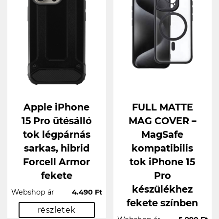
Apple iPhone
FULL MATTE
15 Pro ütésálló
MAG COVER –
tok légpárnás
MagSafe
sarkas, hibrid
kompatibilis
Forcell Armor
tok iPhone 15
fekete
Pro
készülékhez
Webshop ár
4.490 Ft
fekete színben
részletek