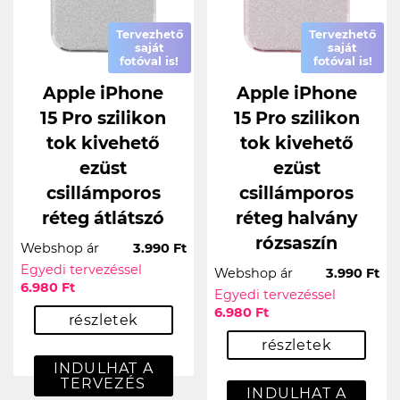
Tervezhető
Tervezhető
saját
saját
fotóval is!
fotóval is!
Apple iPhone
Apple iPhone
15 Pro szilikon
15 Pro szilikon
tok kivehető
tok kivehető
ezüst
ezüst
csillámporos
csillámporos
réteg átlátszó
réteg halvány
rózsaszín
Webshop ár
3.990 Ft
Egyedi tervezéssel
Webshop ár
3.990 Ft
6.980 Ft
Egyedi tervezéssel
6.980 Ft
részletek
részletek
INDULHAT A
TERVEZÉS
INDULHAT A