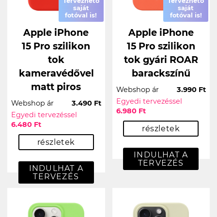
Tervezhető
Tervezhető
saját
saját
fotóval is!
fotóval is!
Apple iPhone
Apple iPhone
15 Pro szilikon
15 Pro szilikon
tok
tok gyári ROAR
kameravédővel
barackszínű
matt piros
Webshop ár
3.990 Ft
Egyedi tervezéssel
Webshop ár
3.490 Ft
6.980 Ft
Egyedi tervezéssel
6.480 Ft
részletek
részletek
INDULHAT A
TERVEZÉS
INDULHAT A
TERVEZÉS