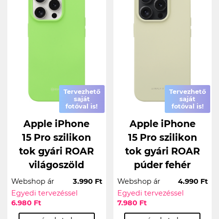
Tervezhető
Tervezhető
saját
saját
fotóval is!
fotóval is!
Apple iPhone
Apple iPhone
15 Pro szilikon
15 Pro szilikon
tok gyári ROAR
tok gyári ROAR
világoszöld
púder fehér
Webshop ár
3.990 Ft
Webshop ár
4.990 Ft
Egyedi tervezéssel
Egyedi tervezéssel
6.980 Ft
7.980 Ft