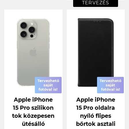
TERVEZÉS
Tervezhető
Tervezhető
saját
saját
fotóval is!
fotóval is!
Apple iPhone
Apple iPhone
15 Pro szilikon
15 Pro oldalra
tok közepesen
nyíló flipes
ütésálló
bőrtok asztali