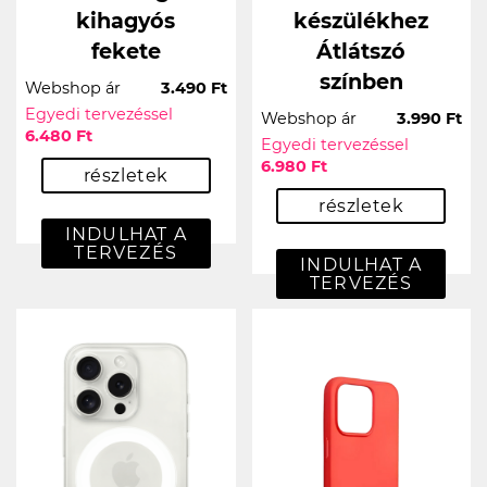
kihagyós
készülékhez
fekete
Átlátszó
színben
Webshop ár
3.490 Ft
Egyedi tervezéssel
Webshop ár
3.990 Ft
6.480 Ft
Egyedi tervezéssel
6.980 Ft
részletek
részletek
INDULHAT A
TERVEZÉS
INDULHAT A
TERVEZÉS