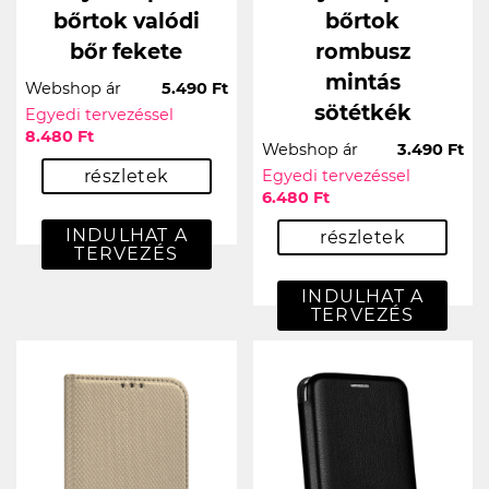
bőrtok valódi
bőrtok
bőr fekete
rombusz
mintás
Webshop ár
5.490 Ft
sötétkék
Egyedi tervezéssel
8.480 Ft
Webshop ár
3.490 Ft
részletek
Egyedi tervezéssel
6.480 Ft
INDULHAT A
részletek
TERVEZÉS
INDULHAT A
TERVEZÉS