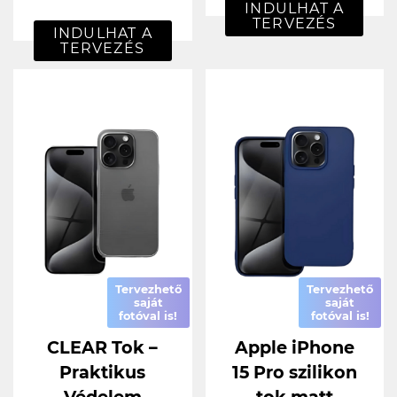
INDULHAT A
TERVEZÉS
INDULHAT A
TERVEZÉS
Tervezhető
Tervezhető
saját
saját
fotóval is!
fotóval is!
CLEAR Tok –
Apple iPhone
Praktikus
15 Pro szilikon