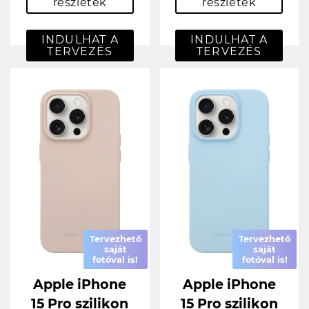
részletek
részletek
INDULHAT A
INDULHAT A
TERVEZÉS
TERVEZÉS
Tervezhető
Tervezhető
saját
saját
fotóval is!
fotóval is!
Apple iPhone
Apple iPhone
15 Pro szilikon
15 Pro szilikon