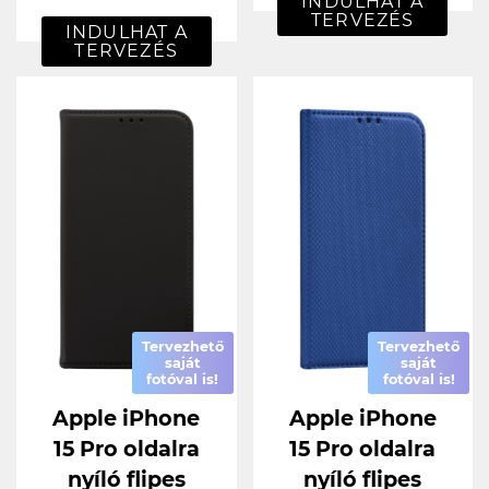
INDULHAT A
TERVEZÉS
INDULHAT A
TERVEZÉS
Tervezhető
Tervezhető
saját
saját
fotóval is!
fotóval is!
Apple iPhone
Apple iPhone
15 Pro oldalra
15 Pro oldalra
nyíló flipes
nyíló flipes