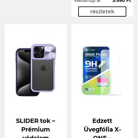
Webshop ár
5.990 Ft
részletek
SLIDER tok –
Edzett
Prémium
Üvegfólia X-
védelem
ONE –