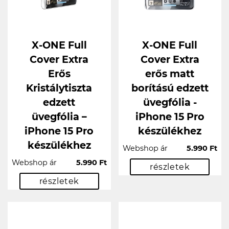
X-ONE Full
X-ONE Full
Cover Extra
Cover Extra
Erős
erős matt
Kristálytiszta
borítású edzett
edzett
üvegfólia -
üvegfólia –
iPhone 15 Pro
iPhone 15 Pro
készülékhez
készülékhez
Webshop ár
5.990 Ft
Webshop ár
5.990 Ft
részletek
részletek