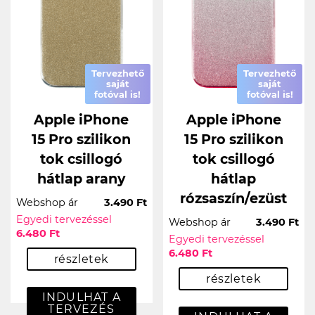
Tervezhető
Tervezhető
saját
saját
fotóval is!
fotóval is!
Apple iPhone
Apple iPhone
15 Pro szilikon
15 Pro szilikon
tok csillogó
tok csillogó
hátlap arany
hátlap
rózsaszín/ezüst
Webshop ár
3.490 Ft
Egyedi tervezéssel
Webshop ár
3.490 Ft
6.480 Ft
Egyedi tervezéssel
6.480 Ft
részletek
részletek
INDULHAT A
TERVEZÉS