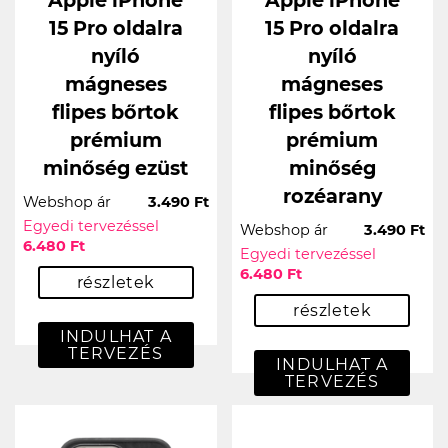
Apple iPhone
Apple iPhone
15 Pro oldalra
15 Pro oldalra
nyíló
nyíló
mágneses
mágneses
flipes bőrtok
flipes bőrtok
prémium
prémium
minőség ezüst
minőség
rozéarany
Webshop ár
3.490 Ft
Egyedi tervezéssel
Webshop ár
3.490 Ft
6.480 Ft
Egyedi tervezéssel
6.480 Ft
részletek
részletek
INDULHAT A
TERVEZÉS
INDULHAT A
TERVEZÉS