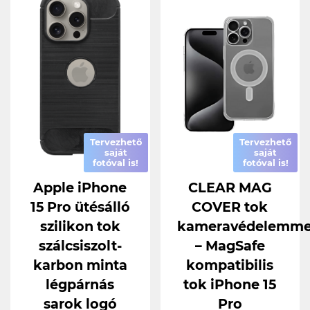
Tervezhető
Tervezhető
saját
saját
fotóval is!
fotóval is!
Apple iPhone
CLEAR MAG
15 Pro ütésálló
COVER tok
szilikon tok
kameravédelemme
szálcsiszolt-
– MagSafe
karbon minta
kompatibilis
légpárnás
tok iPhone 15
sarok logó
Pro