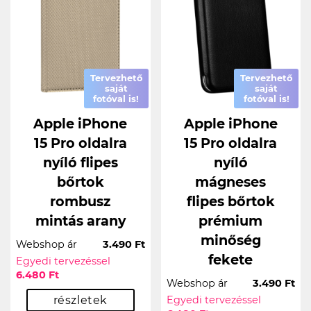
Tervezhető
Tervezhető
saját
saját
fotóval is!
fotóval is!
Apple iPhone
Apple iPhone
15 Pro oldalra
15 Pro oldalra
nyíló flipes
nyíló
bőrtok
mágneses
rombusz
flipes bőrtok
mintás arany
prémium
minőség
Webshop ár
3.490 Ft
fekete
Egyedi tervezéssel
6.480 Ft
Webshop ár
3.490 Ft
részletek
Egyedi tervezéssel