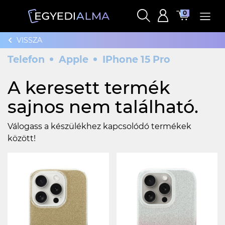
0
VISSZA
Telefon
Apple
IPhone 15 Pro
A keresett termék
sajnos nem található.
Válogass a készülékhez kapcsolódó termékek
között!