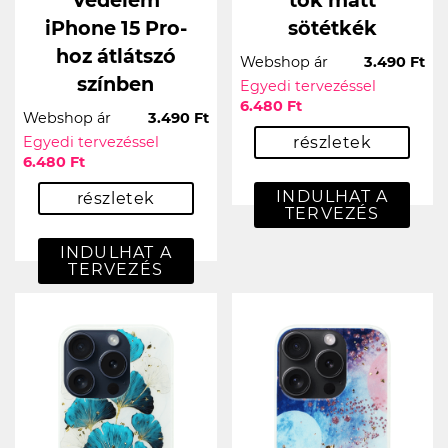
Védelem
tok matt
iPhone 15 Pro-
sötétkék
hoz átlátszó
Webshop ár
3.490 Ft
színben
Egyedi tervezéssel
6.480 Ft
Webshop ár
3.490 Ft
Egyedi tervezéssel
részletek
6.480 Ft
INDULHAT A
részletek
TERVEZÉS
INDULHAT A
TERVEZÉS