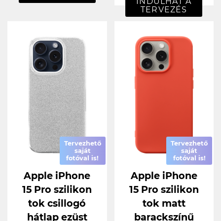
INDULHAT A
TERVEZÉS
Tervezhető
Tervezhető
saját
saját
fotóval is!
fotóval is!
Apple iPhone
Apple iPhone
15 Pro szilikon
15 Pro szilikon
tok csillogó
tok matt
hátlap ezüst
barackszínű