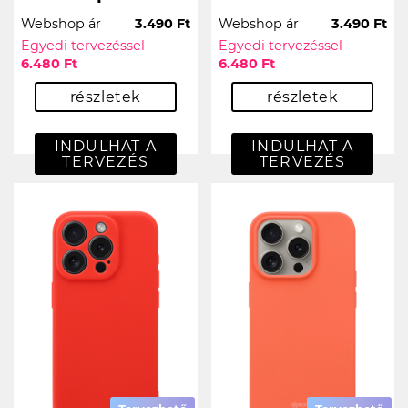
Webshop ár
3.490 Ft
Webshop ár
3.490 Ft
Egyedi tervezéssel
Egyedi tervezéssel
6.480 Ft
6.480 Ft
részletek
részletek
INDULHAT A
INDULHAT A
TERVEZÉS
TERVEZÉS