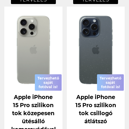
Tervezhető
Tervezhető
saját
saját
fotóval is!
fotóval is!
Apple iPhone
Apple iPhone
15 Pro szilikon
15 Pro szilikon
tok közepesen
tok csillogó
ütésálló
átlátszó