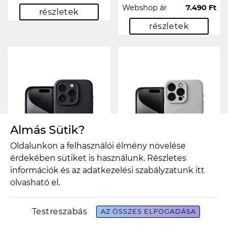
Webshop ár
7.490 Ft
részletek
részletek
Almás Sütik?
Oldalunkon a felhasználói élmény növelése
érdekében sütiket is használunk. Részletes
információk és az adatkezelési szabályzatunk
itt
olvasható el.
SILICONE MAG
SILICONE MAG
Testreszabás
AZ ÖSSZES ELFOGADÁSA
COVER tok –
COVER tok –