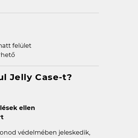
tt felület
rhető
ul Jelly Case-t?
lések ellen
rt
onod védelmében jeleskedik,