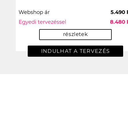
Webshop ár
5.490 
Egyedi tervezéssel
8.480 
részletek
INDULHAT A TERVEZÉS
csúcs lett köszi!
Viktor Kovács