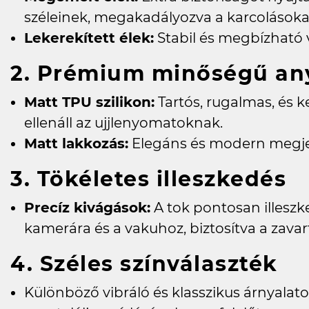
széleinek, megakadályozva a karcolásokat
Lekerekített élek:
Stabil és megbízható 
2. Prémium minőségű a
Matt TPU szilikon:
Tartós, rugalmas, és 
ellenáll az ujjlenyomatoknak.
Matt lakkozás:
Elegáns és modern megjel
3. Tökéletes illeszkedés
Precíz kivágások:
A tok pontosan illeszk
kamerára és a vakuhoz, biztosítva a zavar
4. Széles színválaszték
Különböző vibráló és klasszikus árnyala