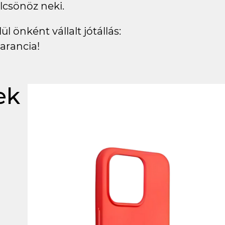
lcsönöz neki.
l önként vállalt jótállás:
arancia!
ek