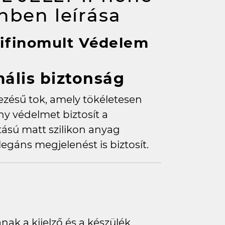
zínben
leírása
 Kifinomult Védelem
ális biztonság
ezésű tok, amely tökéletesen
y védelmet biztosít a
ású matt szilikon anyag
gáns megjelenést is biztosít.
nak a kijelző és a készülék