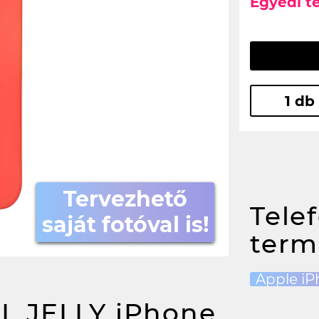
Egyedi t
1 db
Tervezhető
Tele
saját fotóval is!
term
Apple iP
L JELLY iPhone