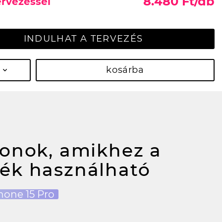
8.480 Ft/db
ervezéssel
INDULHAT A TERVEZÉS
kosárba
fonok, amikhez a
ék használható
hone 15 Pro