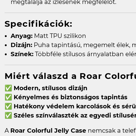
megtalálja az ízlésének megfelelőt.
Specifikációk:
Anyag:
Matt TPU szilikon
Dizájn:
Puha tapintású, megemelt élek, ma
Színek:
Többféle stílusos árnyalatban elé
Miért válaszd a Roar Colorf
✅
Modern, stílusos dizájn
✅
Kényelmes és biztonságos tapintás
✅
Hatékony védelem karcolások és sérü
✅
Széles színválaszték az egyedi stílusé
A
Roar Colorful Jelly Case
nemcsak a telef