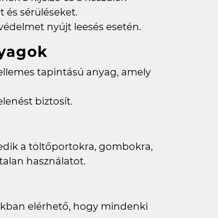
 és sérüléseket.
védelmet nyújt leesés esetén.
nyagok
kellemes tapintású anyag, amely
enést biztosít.
edik a töltőportokra, gombokra,
talan használatot.
tokban elérhető, hogy mindenki