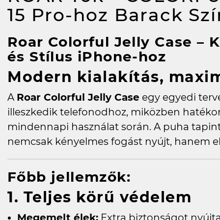
15 Pro-hoz Barack S
Roar Colorful Jelly Case –
és Stílus iPhone-hoz
Modern kialakítás, maxim
A
Roar Colorful Jelly Case
egy egyedi terv
illeszkedik telefonodhoz, miközben hatékon
mindennapi használat során. A puha tapint
nemcsak kényelmes fogást nyújt, hanem ele
Főbb jellemzők:
1. Teljes körű védelem
Megemelt élek:
Extra biztonságot nyújta