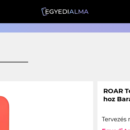
ROAR To
hoz Bar
Tervezés 