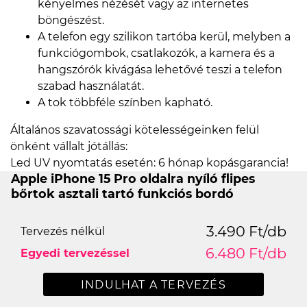
kényelmes nézését vagy az internetes
böngészést.
A telefon egy szilikon tartóba kerül, melyben a
funkciógombok, csatlakozók, a kamera és a
hangszórók kivágása lehetővé teszi a telefon
szabad használatát.
A tok többféle színben kapható.
Általános szavatossági kötelességeinken felül
önként vállalt jótállás:
Led UV nyomtatás esetén: 6 hónap kopásgarancia!
Apple iPhone 15 Pro oldalra nyíló flipes
bőrtok asztali tartó funkciós bordó
3.490 Ft/db
Tervezés nélkül
6.480 Ft/db
Egyedi tervezéssel
INDULHAT A TERVEZÉS