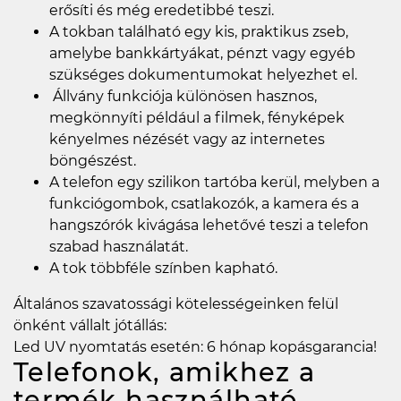
erősíti és még eredetibbé teszi.
A tokban található egy kis, praktikus zseb,
amelybe bankkártyákat, pénzt vagy egyéb
szükséges dokumentumokat helyezhet el.
Állvány funkciója különösen hasznos,
megkönnyíti például a filmek, fényképek
kényelmes nézését vagy az internetes
böngészést.
A telefon egy szilikon tartóba kerül, melyben a
funkciógombok, csatlakozók, a kamera és a
hangszórók kivágása lehetővé teszi a telefon
szabad használatát.
A tok többféle színben kapható.
Általános szavatossági kötelességeinken felül
önként vállalt jótállás:
Led UV nyomtatás esetén: 6 hónap kopásgarancia!
Telefonok, amikhez a
termék használható