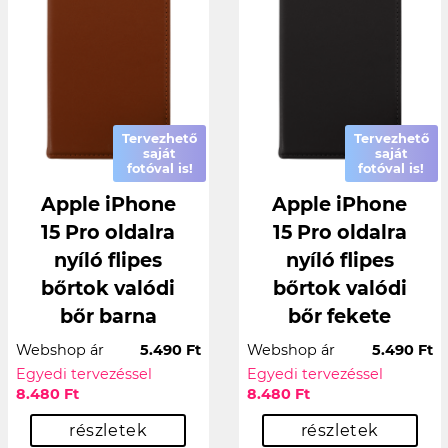
Tervezhető
Tervezhető
saját
saját
fotóval is!
fotóval is!
Apple iPhone
Apple iPhone
15 Pro oldalra
15 Pro oldalra
nyíló flipes
nyíló flipes
bőrtok valódi
bőrtok valódi
bőr barna
bőr fekete
Webshop ár
5.490 Ft
Webshop ár
5.490 Ft
Egyedi tervezéssel
Egyedi tervezéssel
8.480 Ft
8.480 Ft
részletek
részletek