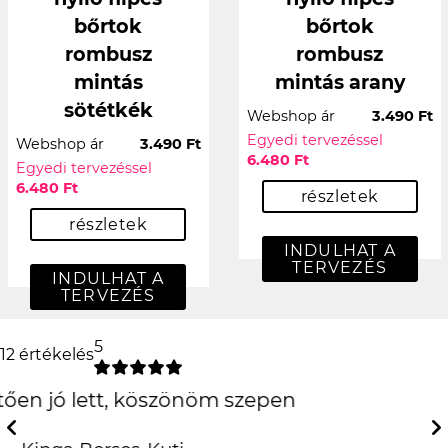
bőrtok
bőrtok
rombusz
rombusz
mintás
mintás arany
sötétkék
Webshop ár
3.490 Ft
Egyedi tervezéssel
Webshop ár
3.490 Ft
6.480 Ft
Egyedi tervezéssel
6.480 Ft
részletek
részletek
INDULHAT A
TERVEZÉS
INDULHAT A
TERVEZÉS
5
12 értékelés
Csak is az iPhone!
:D
Previous
Next