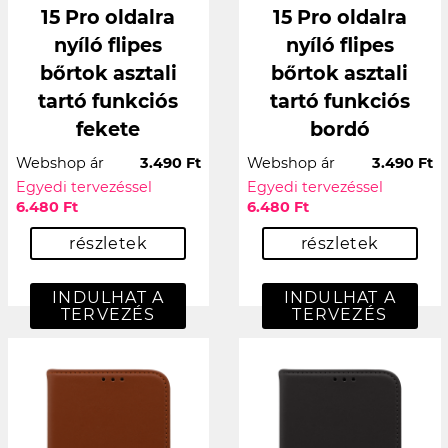
15 Pro oldalra
15 Pro oldalra
nyíló flipes
nyíló flipes
bőrtok asztali
bőrtok asztali
tartó funkciós
tartó funkciós
fekete
bordó
Webshop ár
3.490 Ft
Webshop ár
3.490 Ft
Egyedi tervezéssel
Egyedi tervezéssel
6.480 Ft
6.480 Ft
részletek
részletek
INDULHAT A
INDULHAT A
TERVEZÉS
TERVEZÉS