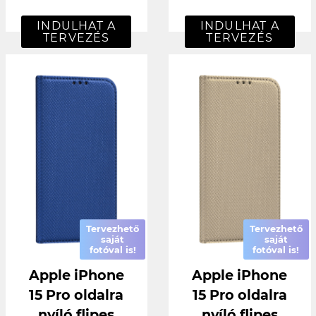
INDULHAT A
INDULHAT A
TERVEZÉS
TERVEZÉS
Tervezhető
Tervezhető
saját
saját
fotóval is!
fotóval is!
Apple iPhone
Apple iPhone
15 Pro oldalra
15 Pro oldalra
nyíló flipes
nyíló flipes