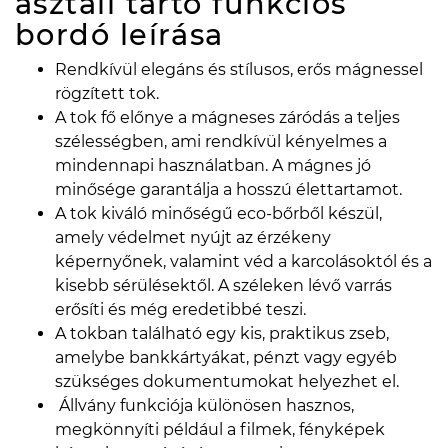
asztali tartó funkciós
bordó
leírása
Rendkívül elegáns és stílusos, erős mágnessel
rögzített tok.
A tok fő előnye a mágneses záródás a teljes
szélességben, ami rendkívül kényelmes a
mindennapi használatban. A mágnes jó
minősége garantálja a hosszú élettartamot.
A tok kiváló minőségű eco-bőrből készül,
amely védelmet nyújt az érzékeny
képernyőnek, valamint véd a karcolásoktól és a
kisebb sérülésektől. A széleken lévő varrás
erősíti és még eredetibbé teszi.
A tokban található egy kis, praktikus zseb,
amelybe bankkártyákat, pénzt vagy egyéb
szükséges dokumentumokat helyezhet el.
Állvány funkciója különösen hasznos,
megkönnyíti például a filmek, fényképek