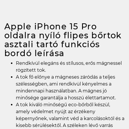
Apple iPhone 15 Pro
oldalra nyíló flipes bőrtok
asztali tartó funkciós
bordó
leírása
Rendkívül elegáns és stílusos, erős mágnessel
rögzített tok.
A tok fő előnye a mágneses záródás a teljes
szélességben, ami rendkívül kényelmes a
mindennapi használatban. A mágnes jó
minősége garantálja a hosszú élettartamot.
A tok kiváló minőségű eco-bőrből készül,
amely védelmet nyújt az érzékeny
képernyőnek, valamint véd a karcolásoktól és a
kisebb sérülésektől. A széleken lévő varrás