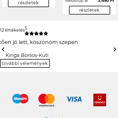
Webshop ár
3.490 Ft
részletek
részletek
5
12 értékelés
csúcs lett
köszi!
Previous
Next
Viktor Kovács
további vélemények