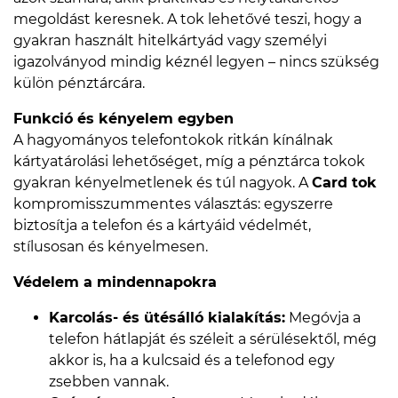
megoldást keresnek. A tok lehetővé teszi, hogy a
gyakran használt hitelkártyád vagy személyi
igazolványod mindig kéznél legyen – nincs szükség
külön pénztárcára.
Funkció és kényelem egyben
A hagyományos telefontokok ritkán kínálnak
kártyatárolási lehetőséget, míg a pénztárca tokok
gyakran kényelmetlenek és túl nagyok. A
Card tok
kompromisszummentes választás: egyszerre
biztosítja a telefon és a kártyáid védelmét,
stílusosan és kényelmesen.
Védelem a mindennapokra
Karcolás- és ütésálló kialakítás:
Megóvja a
telefon hátlapját és széleit a sérülésektől, még
akkor is, ha a kulcsaid és a telefonod egy
zsebben vannak.