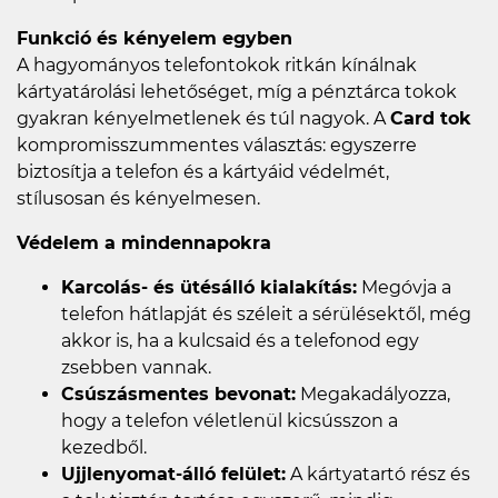
Funkció és kényelem egyben
A hagyományos telefontokok ritkán kínálnak
kártyatárolási lehetőséget, míg a pénztárca tokok
gyakran kényelmetlenek és túl nagyok. A
Card tok
kompromisszummentes választás: egyszerre
biztosítja a telefon és a kártyáid védelmét,
stílusosan és kényelmesen.
Védelem a mindennapokra
Karcolás- és ütésálló kialakítás:
Megóvja a
telefon hátlapját és széleit a sérülésektől, még
akkor is, ha a kulcsaid és a telefonod egy
zsebben vannak.
Csúszásmentes bevonat:
Megakadályozza,
hogy a telefon véletlenül kicsússzon a
kezedből.
Ujjlenyomat-álló felület:
A kártyatartó rész és