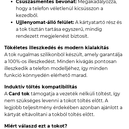
Csúszásmentes bevonat:
Megakadályozza,
hogy a telefon véletlenül kicsússzon a
kezedből.
Ujjlenyomat-álló felület:
A kártyatartó rész és
a tok tisztán tartása egyszerű, mindig
rendezett megjelenést biztosít.
Tökéletes illeszkedés és modern kialakítás
A tok rugalmas szilikonból készült, amely garantálja
a 100%-os illeszkedést. Minden kivágás pontosan
illeszkedik a telefon modelljéhez, így minden
funkció könnyedén elérhető marad.
Induktív töltés kompatibilitás
A
Card tok
támogatja a vezeték nélküli töltést, így
nem szükséges levenni a tokot töltés előtt. A
legjobb teljesítmény érdekében azonban ajánlott a
kártyát eltávolítani a tokból töltés előtt.
Miért válaszd ezt a tokot?