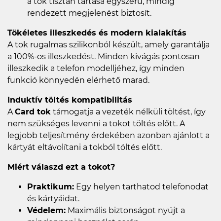
a tok tisztán tartása egyszerű, mindig
rendezett megjelenést biztosít.
Tökéletes illeszkedés és modern kialakítás
A tok rugalmas szilikonból készült, amely garantálja
a 100%-os illeszkedést. Minden kivágás pontosan
illeszkedik a telefon modelljéhez, így minden
funkció könnyedén elérhető marad.
Induktív töltés kompatibilitás
A
Card tok
támogatja a vezeték nélküli töltést, így
nem szükséges levenni a tokot töltés előtt. A
legjobb teljesítmény érdekében azonban ajánlott a
kártyát eltávolítani a tokból töltés előtt.
Miért válaszd ezt a tokot?
Praktikum:
Egy helyen tarthatod telefonodat
és kártyáidat.
Védelem:
Maximális biztonságot nyújt a