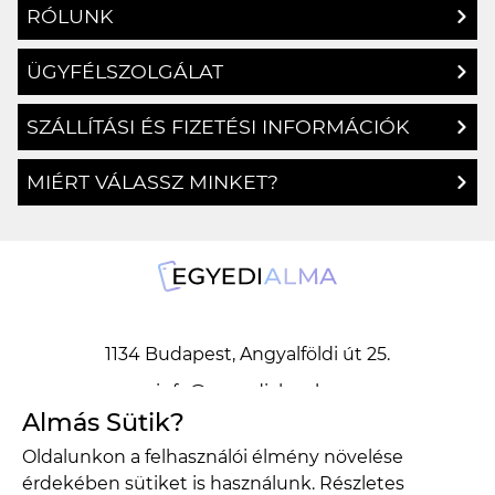
RÓLUNK
ÜGYFÉLSZOLGÁLAT
SZÁLLÍTÁSI ÉS FIZETÉSI INFORMÁCIÓK
MIÉRT VÁLASSZ MINKET?
1134 Budapest, Angyalföldi út 25.
info@egyedialma.hu
Almás Sütik?
Oldalunkon a felhasználói élmény növelése
1134 Budapest, Angyalföldi út 25.
érdekében sütiket is használunk. Részletes