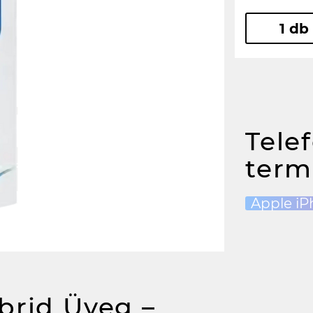
1 db
Tele
term
Apple iP
brid Üveg –