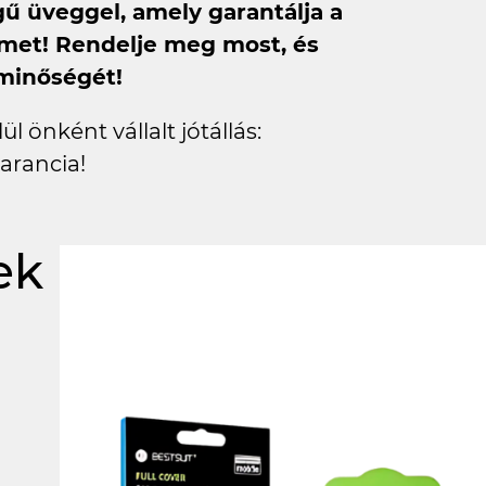
 üveggel, amely garantálja a
met! Rendelje meg most, és
 minőségét!
l önként vállalt jótállás:
arancia!
ek