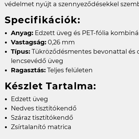
védelmet nyújt a szennyeződésekkel szem
Specifikációk:
Anyag:
Edzett üveg és PET-fólia kombiná
Vastagság:
0,26 mm
Típus:
Tükröződésmentes bevonattal és ol
lencsevédő üveg
Ragasztás:
Teljes felületen
Készlet Tartalma:
Edzett üveg
Nedves tisztítókendő
Száraz tisztítókendő
Zsírtalanító matrica