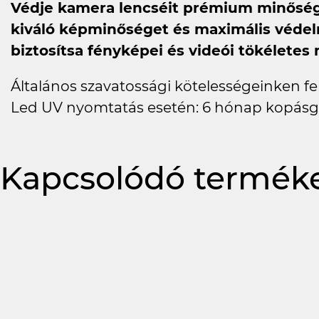
Védje kamera lencséit prémium minőségű
kiváló képminőséget és maximális védel
biztosítsa fényképei és videói tökéletes
Általános szavatossági kötelességeinken felü
Led UV nyomtatás esetén: 6 hónap kopásg
Kapcsolódó termék