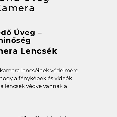
 Kamera
dő Üveg –
minőség
mera Lencsék
a kamera lencséinek védelmére.
, hogy a fényképek és videók
a lencsék védve vannak a