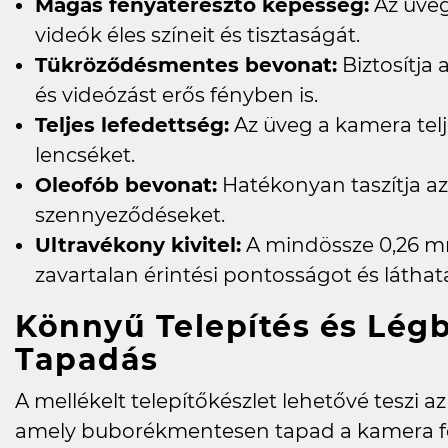
Magas fényáteresztő képesség:
Az üveg
videók éles színeit és tisztaságát.
Tükröződésmentes bevonat:
Biztosítja
és videózást erős fényben is.
Teljes lefedettség:
Az üveg a kamera telje
lencséket.
Oleofób bevonat:
Hatékonyan taszítja az
szennyeződéseket.
Ultravékony kivitel:
A mindössze 0,26 mm
zavartalan érintési pontosságot és láthat
Könnyű Telepítés és Lé
Tapadás
A mellékelt telepítőkészlet lehetővé teszi a
amely buborékmentesen tapad a kamera fe