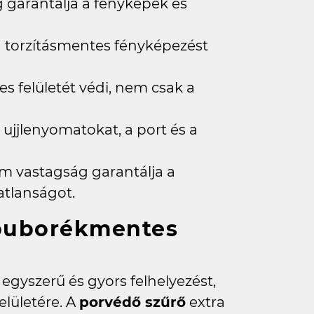
 garantálja a fényképek és
 a torzításmentes fényképezést
s felületét védi, nem csak a
 ujjlenyomatokat, a port és a
 vastagság garantálja a
atlanságot.
gbuborékmentes
z egyszerű és gyors felhelyezést,
lületére. A
porvédő szűrő
extra