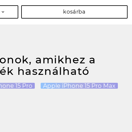
kosárba
fonok, amikhez a
ék használható
hone 15 Pro
Apple iPhone 15 Pro Max