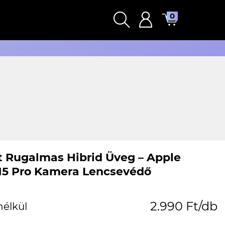
0
t Rugalmas Hibrid Üveg – Apple
15 Pro Kamera Lencsevédő
2.990 Ft/db
nélkül