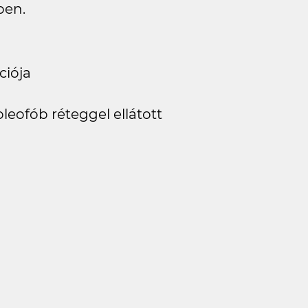
ben.
ciója
eofób réteggel ellátott